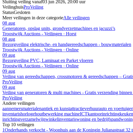
Sluiting veiling vanaf
03 jun 2026, 20:00 uur
Veilinghuis
ProVeiling
Status
Gesloten
Meer veilingen in deze categorie
Alle veilingen
08 aug
Generatoren, opslag units, grondverzetmachines en jacuzzi’s
Troostwijk Auctions - Veilingen · Horst
08 aug
Bezorgveiling elektrische- en handgereedschappen - bouwmaterialen
Troostwijk Auctions - Veilingen · Online
09 aug
Bezorgveiling PVC, Laminaat en Parket vloeren
Troostwijk Auctions - Veilingen · Online
09 aug
Veiling van gereedschappen, crossmotoren & gereedschappen – Grati
ProVeiling
09 aug
Veiling van generatoren & multi machines - Gratis verzending binne
ProVeiling
Andere veilingen
aannemersmaterialen
antiek en kunst
attractieverhuur
auto en voertuige
inventaris
horloge
houtbewerking machine
ICT
kantoorinrichting
keuke
inrichting
verzamel
wijn
winkelinventaris
woning en bedrijfspand
woning
Top 10 veilingen
1
Onderhands verkocht - Woonhuis aan de Koningin Julianastraat 32 