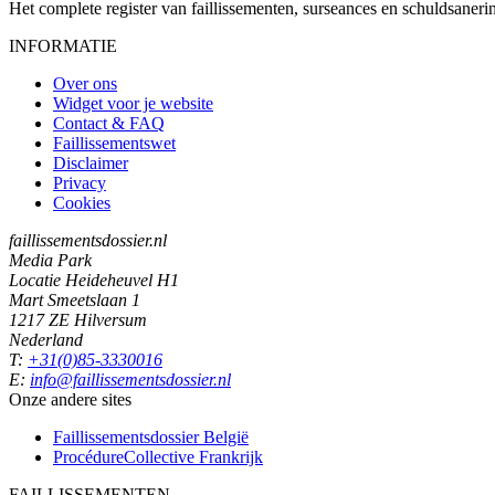
Het complete register van faillissementen, surseances en schuldsaner
INFORMATIE
Over ons
Widget voor je website
Contact & FAQ
Faillissementswet
Disclaimer
Privacy
Cookies
faillissementsdossier.nl
Media Park
Locatie Heideheuvel H1
Mart Smeetslaan 1
1217 ZE Hilversum
Nederland
T:
+31(0)85-3330016
E:
info@faillissementsdossier.nl
Onze andere sites
Faillissementsdossier
België
ProcédureCollective
Frankrijk
FAILLISSEMENTEN