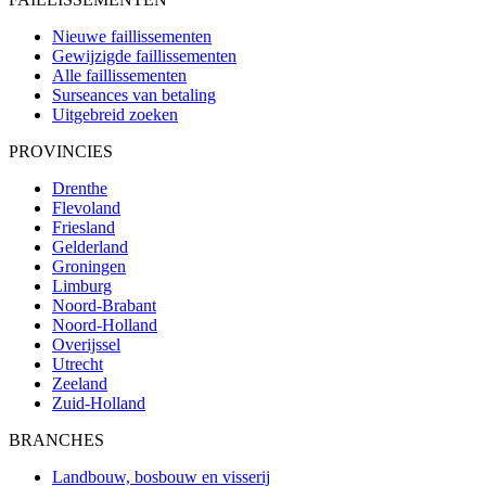
Nieuwe faillissementen
Gewijzigde faillissementen
Alle faillissementen
Surseances van betaling
Uitgebreid zoeken
PROVINCIES
Drenthe
Flevoland
Friesland
Gelderland
Groningen
Limburg
Noord-Brabant
Noord-Holland
Overijssel
Utrecht
Zeeland
Zuid-Holland
BRANCHES
Landbouw, bosbouw en visserij