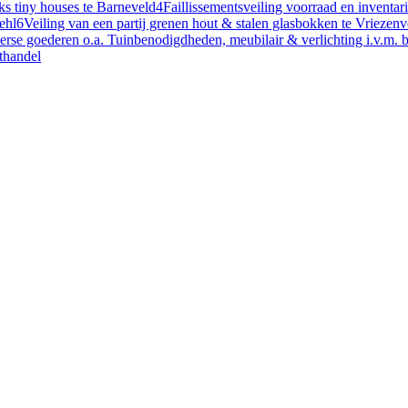
ks tiny houses te Barneveld
4
Faillissementsveiling voorraad en inventa
ehl
6
Veiling van een partij grenen hout & stalen glasbokken te Vriezen
verse goederen o.a. Tuinbenodigdheden, meubilair & verlichting i.v.m. 
othandel