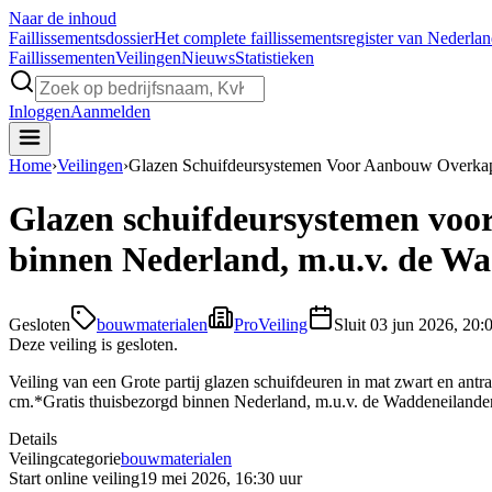
Naar de inhoud
Faillissements
dossier
Het complete faillissementsregister van Nederla
Faillissementen
Veilingen
Nieuws
Statistieken
Inloggen
Aanmelden
Home
›
Veilingen
›
Glazen Schuifdeursystemen Voor Aanbouw Overkap
Glazen schuifdeursystemen voor
binnen Nederland, m.u.v. de W
Gesloten
bouwmaterialen
ProVeiling
Sluit
03 jun 2026, 20:
Deze veiling is gesloten.
Veiling van een Grote partij glazen schuifdeuren in mat zwart en antra
cm.*Gratis thuisbezorgd binnen Nederland, m.u.v. de Waddeneilanden
Details
Veilingcategorie
bouwmaterialen
Start online veiling
19 mei 2026, 16:30 uur