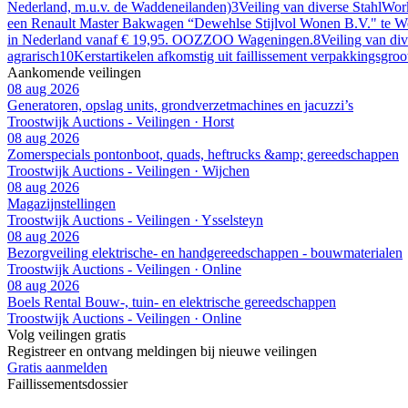
Nederland, m.u.v. de Waddeneilanden)
3
Veiling van diverse StahlWor
een Renault Master Bakwagen “Dewehlse Stijlvol Wonen B.V." te W
in Nederland vanaf € 19,95. OOZZOO Wageningen.
8
Veiling van di
agrarisch
10
Kerstartikelen afkomstig uit faillissement verpakkingsgro
Aankomende veilingen
08 aug 2026
Generatoren, opslag units, grondverzetmachines en jacuzzi’s
Troostwijk Auctions - Veilingen · Horst
08 aug 2026
Zomerspecials pontonboot, quads, heftrucks &amp; gereedschappen
Troostwijk Auctions - Veilingen · Wijchen
08 aug 2026
Magazijnstellingen
Troostwijk Auctions - Veilingen · Ysselsteyn
08 aug 2026
Bezorgveiling elektrische- en handgereedschappen - bouwmaterialen
Troostwijk Auctions - Veilingen · Online
08 aug 2026
Boels Rental Bouw-, tuin- en elektrische gereedschappen
Troostwijk Auctions - Veilingen · Online
Volg veilingen gratis
Registreer en ontvang meldingen bij nieuwe veilingen
Gratis aanmelden
Faillissements
dossier