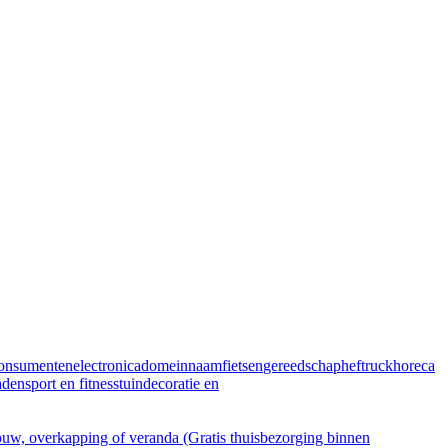
onsumentenelectronica
domeinnaam
fietsen
gereedschap
heftruck
horeca
aden
sport en fitness
tuindecoratie en
, overkapping of veranda (Gratis thuisbezorging binnen