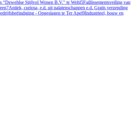
ris “Dewehlse Stijlvol Wonen B.V." te Wehl
5
Faillissementsveiling van
veen
7
Antiek, curiosa, e.d. uit nalatenschappen e.d. Gratis verzending
bedrijfsbeëindiging - Opgeslagen te Ter Apel
9
Industrieel, bouw en