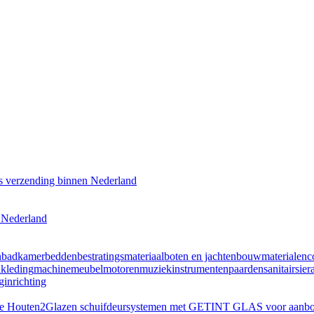
s verzending binnen Nederland
n Nederland
n
badkamer
bedden
bestratingsmateriaal
boten en jachten
bouwmaterialen
c
n
kleding
machine
meubel
motoren
muziekinstrumenten
paarden
sanitair
sier
inrichting
te Houten
2
Glazen schuifdeursystemen met GETINT GLAS voor aanbouw