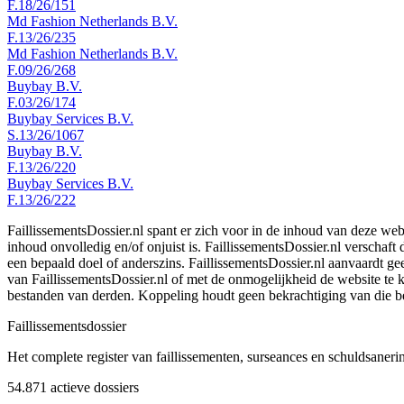
F.18/26/151
Md Fashion Netherlands B.V.
F.13/26/235
Md Fashion Netherlands B.V.
F.09/26/268
Buybay B.V.
F.03/26/174
Buybay Services B.V.
S.13/26/1067
Buybay B.V.
F.13/26/220
Buybay Services B.V.
F.13/26/222
FaillissementsDossier.nl spant er zich voor in de inhoud van deze we
inhoud onvolledig en/of onjuist is. FaillissementsDossier.nl verschaft
een bepaald doel of anderszins. FaillissementsDossier.nl aanvaardt gee
van FaillissementsDossier.nl of met de onmogelijkheid de website te
bestanden van derden. Koppeling houdt geen bekrachtiging van die b
Faillissements
dossier
Het complete register van faillissementen, surseances en schuldsaner
54.871
actieve dossiers