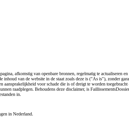
bpagina, afkomstig van openbare bronnen, regelmatig te actualiseren en 
 de inhoud van de website in de staat zoals deze is ("As is"), zonder ga
n aansprakelijkheid voor schade die is of dreigt te worden toegebracht 
 kunnen raadplegen. Behoudens deze disclaimer, is FaillissementsDossi
estanden in.
ingen in Nederland.