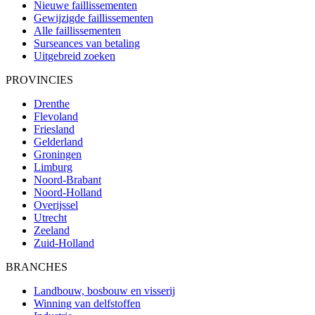
Nieuwe faillissementen
Gewijzigde faillissementen
Alle faillissementen
Surseances van betaling
Uitgebreid zoeken
PROVINCIES
Drenthe
Flevoland
Friesland
Gelderland
Groningen
Limburg
Noord-Brabant
Noord-Holland
Overijssel
Utrecht
Zeeland
Zuid-Holland
BRANCHES
Landbouw, bosbouw en visserij
Winning van delfstoffen