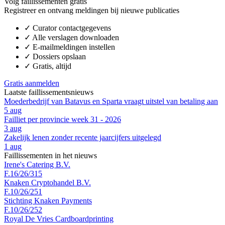
Volg faillissementen gratis
Registreer en ontvang meldingen bij nieuwe publicaties
✓
Curator contactgegevens
✓
Alle verslagen downloaden
✓
E-mailmeldingen instellen
✓
Dossiers opslaan
✓
Gratis, altijd
Gratis aanmelden
Laatste faillissementsnieuws
Moederbedrijf van Batavus en Sparta vraagt uitstel van betaling aan
5 aug
Failliet per provincie week 31 - 2026
3 aug
Zakelijk lenen zonder recente jaarcijfers uitgelegd
1 aug
Faillissementen in het nieuws
Irene's Catering B.V.
F.16/26/315
Knaken Cryptohandel B.V.
F.10/26/251
Stichting Knaken Payments
F.10/26/252
Royal De Vries Cardboardprinting