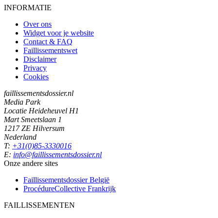
INFORMATIE
Over ons
Widget voor je website
Contact & FAQ
Faillissementswet
Disclaimer
Privacy
Cookies
faillissementsdossier.nl
Media Park
Locatie Heideheuvel H1
Mart Smeetslaan 1
1217 ZE Hilversum
Nederland
T:
+31(0)85-3330016
E:
info@faillissementsdossier.nl
Onze andere sites
Faillissementsdossier
België
ProcédureCollective
Frankrijk
FAILLISSEMENTEN