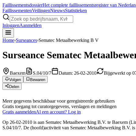
Faillissements
dossier
Het complete faillissementsregister van Nederla
Faillissementen
Veilingen
Nieuws
Statistieken
Inloggen
Aanmelden
Home
›
Surseances
›
Sematec Metaalbewerking B V
Surseance
Sematec Metaalbewer
Baexem
S.04/10/7
Datum: 26-02-2010
Bijgewerkt op 0
Volgen
Bewaren
Delen
Meer gegevens beschikbaar voor geregistreerde gebruikers
Gratis toegang tot curatorgegevens, verslagen en meldingen
Gratis aanmelden
Al een account? Log in
Op 26-02-2010 is aan Sematec Metaalbewerking B.V. te Baexem (Limb
S.04/10/7. De (hoofd)activiteit van Sematec Metaalbewerking B.V. is