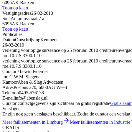
6095AK Baexem
Toon op kaart
Vestigingsadres
26-02-2010
Sint Antoniusstraat 7 a
6095AK Baexem
Toon op kaart
Publicaties
Datum
Omschrijving
Kenmerk
26-02-2010
verlening voorlopige surseance op 25 februari 2010 crediteurenverga
roe.10.7.S.3300.1.10
verlening voorlopige surseance op 25 februari 2010 crediteurenverga
roe.10.7.S.3300.1.10
Curator / bewindvoerder
mr. C.W.M. Slegers
Kantoor
Aben & Slag Advocaten
Adres
Postbus 270, 6000AG Weert
Telefoon
0495-536138
E-mail
info@abenslag.nl
Curator contactgegevens zijn zichtbaar na gratis registratie
Gratis aan
Verslagen
Er zijn nog geen verslagen beschikbaar. Zodra de curator een verslag pu
Meer faillissementen in Limburg
Meer faillissementen in Industrie
GRATIS