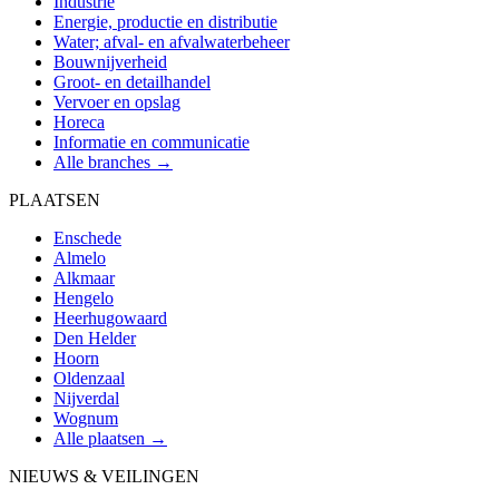
Industrie
Energie, productie en distributie
Water; afval- en afvalwaterbeheer
Bouwnijverheid
Groot- en detailhandel
Vervoer en opslag
Horeca
Informatie en communicatie
Alle branches →
PLAATSEN
Enschede
Almelo
Alkmaar
Hengelo
Heerhugowaard
Den Helder
Hoorn
Oldenzaal
Nijverdal
Wognum
Alle plaatsen →
NIEUWS & VEILINGEN