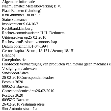
Algemene informatie
Naam
Sematec Metaalbewerking B.V.
Plaats
Baexem (Limburg)
KvK-nummer
13038717
Status
Surseance
Insolventienr.
S.04/10/7
Rechtbank
Limburg
Rechter-commissaris
mr. H.H. Dethmers
Uitgesproken op
25-02-2010
Rechtsvorm
Besloten vennootschap
Datum oprichting
01-04-1994
Gestort kapitaal
&euro; 18.151 / &euro; 18.151
Branche
Groep
Industrie
Hoofdcode
Vervaardiging van producten van metaal (geen machines e
Vestigingen / adressen
Sinds
Soort
Adres
26-02-2010
Correspondentieadres
Postbus 3620
6095ZG Baexem
Correspondentieadres
26-02-2010
Postbus 3620
6095ZG Baexem
26-02-2010
Vestigingsadres
Sint Antoniusstraat 7 a