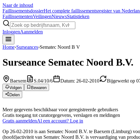
Naar de inhoud
Faillissements
dossier
Het complete faillissementsregister van Nederla
Faillissementen
Veilingen
Nieuws
Statistieken
Inloggen
Aanmelden
Home
›
Surseances
›
Sematec Noord B V
Surseance
Sematec Noord B.V.
Baexem
S.04/10/6
Datum: 26-02-2010
Bijgewerkt op 0
Volgen
Bewaren
Delen
Meer gegevens beschikbaar voor geregistreerde gebruikers
Gratis toegang tot curatorgegevens, verslagen en meldingen
Gratis aanmelden
Al een account? Log in
Op 26-02-2010 is aan Sematec Noord B.V. te Baexem (Limburg) voorl
(hoofd)activiteit van Sematec Noord B.V. is vervaardiging van produc