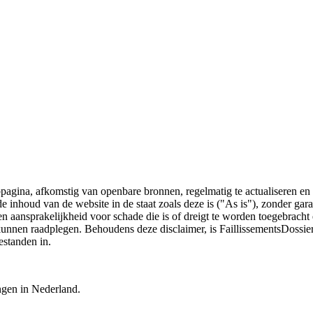
bpagina, afkomstig van openbare bronnen, regelmatig te actualiseren en 
 de inhoud van de website in de staat zoals deze is ("As is"), zonder ga
n aansprakelijkheid voor schade die is of dreigt te worden toegebracht 
 kunnen raadplegen. Behoudens deze disclaimer, is FaillissementsDossi
estanden in.
ingen in Nederland.