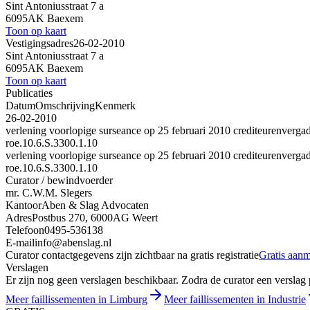
Sint Antoniusstraat 7 a
6095AK Baexem
Toon op kaart
Vestigingsadres
26-02-2010
Sint Antoniusstraat 7 a
6095AK Baexem
Toon op kaart
Publicaties
Datum
Omschrijving
Kenmerk
26-02-2010
verlening voorlopige surseance op 25 februari 2010 crediteurenverga
roe.10.6.S.3300.1.10
verlening voorlopige surseance op 25 februari 2010 crediteurenverga
roe.10.6.S.3300.1.10
Curator / bewindvoerder
mr. C.W.M. Slegers
Kantoor
Aben & Slag Advocaten
Adres
Postbus 270, 6000AG Weert
Telefoon
0495-536138
E-mail
info@abenslag.nl
Curator contactgegevens zijn zichtbaar na gratis registratie
Gratis aan
Verslagen
Er zijn nog geen verslagen beschikbaar. Zodra de curator een verslag pu
Meer faillissementen in Limburg
Meer faillissementen in Industrie