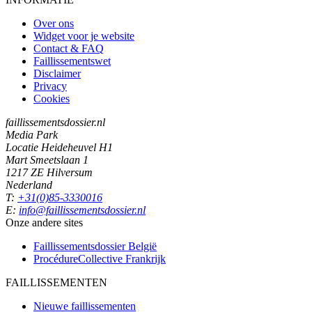
Over ons
Widget voor je website
Contact & FAQ
Faillissementswet
Disclaimer
Privacy
Cookies
faillissementsdossier.nl
Media Park
Locatie Heideheuvel H1
Mart Smeetslaan 1
1217 ZE Hilversum
Nederland
T:
+31(0)85-3330016
E:
info@faillissementsdossier.nl
Onze andere sites
Faillissementsdossier
België
ProcédureCollective
Frankrijk
FAILLISSEMENTEN
Nieuwe faillissementen