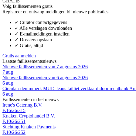
GRATIS
Volg faillissementen gratis
Registreer en ontvang meldingen bij nieuwe publicaties
✓
Curator contactgegevens
✓
Alle verslagen downloaden
✓
E-mailmeldingen instellen
✓
Dossiers opslaan
✓
Gratis, altijd
Gratis aanmelden
Laatste faillissementsnieuws
Nieuwe faillissementen van 7 augustus 2026
7 aug
Nieuwe faillissementen van 6 augustus 2026
6 aug
Circulair denimmerk MUD Jeans failliet verklaard door rechtbank A
6 aug
Faillissementen in het nieuws
Irene's Catering B.V.
F.16/26/315
Knaken Cryptohandel B.V.
F.10/26/251
Stichting Knaken Payments
F.10/26/252