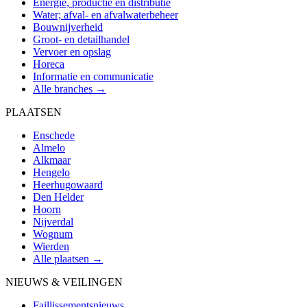
Energie, productie en distributie
Water; afval- en afvalwaterbeheer
Bouwnijverheid
Groot- en detailhandel
Vervoer en opslag
Horeca
Informatie en communicatie
Alle branches →
PLAATSEN
Enschede
Almelo
Alkmaar
Hengelo
Heerhugowaard
Den Helder
Hoorn
Nijverdal
Wognum
Wierden
Alle plaatsen →
NIEUWS & VEILINGEN
Faillissementsnieuws