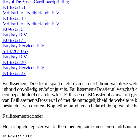
Royal De Vries Cardboardprinting
F.18/26/151
Md Fashion Netherlands B.V.
F.13/26/235
Md Fashion Netherlands B.V.
F.09/26/268
Buybay B.V.
F.03/26/174
Buybay Services B.V.
S.13/26/1067
Buybay B.V.
F.13/26/220
Buybay Services B.V.
F.13/26/222
FaillissementsDossier.nl spant er zich voor in de inhoud van deze we
inhoud onvolledig en/of onjuist is. FaillissementsDossier.nl verschaft
een bepaald doel of anderszins. FaillissementsDossier.nl aanvaardt gee
van FaillissementsDossier.nl of met de onmogelijkheid de website te
bestanden van derden. Koppeling houdt geen bekrachtiging van die b
Faillissements
dossier
Het complete register van faillissementen, surseances en schuldsaner
INFORMATIE