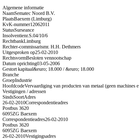
Algemene informatie
Naam
Sematec Noord B.V.
Plaats
Baexem (Limburg)
KvK-nummer
12062011
Status
Surseance
Insolventienr.
S.04/10/6
Rechtbank
Limburg
Rechter-commissaris
mr. H.H. Dethmers
Uitgesproken op
25-02-2010
Rechtsvorm
Besloten vennootschap
Datum oprichting
03-05-2006
Gestort kapitaal
&euro; 18.000 / &euro; 18.000
Branche
Groep
Industrie
Hoofdcode
Vervaardiging van producten van metaal (geen machines e
Vestigingen / adressen
Sinds
Soort
Adres
26-02-2010
Correspondentieadres
Postbus 3620
6095ZG Baexem
Correspondentieadres
26-02-2010
Postbus 3620
6095ZG Baexem
26-02-2010
Vestigingsadres