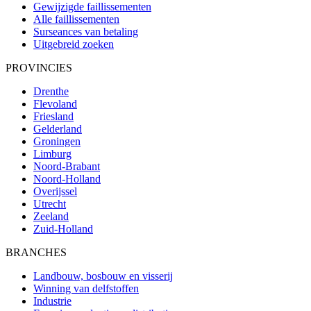
Gewijzigde faillissementen
Alle faillissementen
Surseances van betaling
Uitgebreid zoeken
PROVINCIES
Drenthe
Flevoland
Friesland
Gelderland
Groningen
Limburg
Noord-Brabant
Noord-Holland
Overijssel
Utrecht
Zeeland
Zuid-Holland
BRANCHES
Landbouw, bosbouw en visserij
Winning van delfstoffen
Industrie