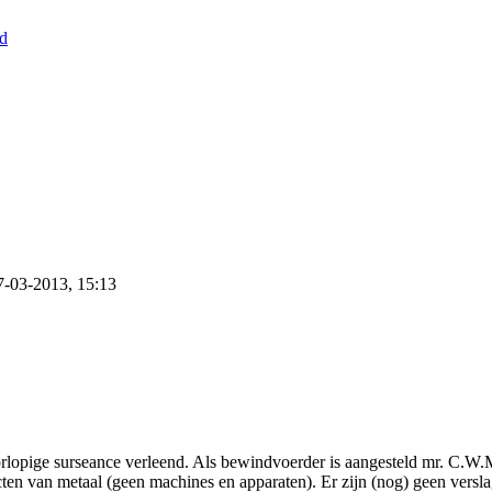
nd
7-03-2013, 15:13
opige surseance verleend. Als bewindvoerder is aangesteld mr. C.W.M
ten van metaal (geen machines en apparaten). Er zijn (nog) geen versl