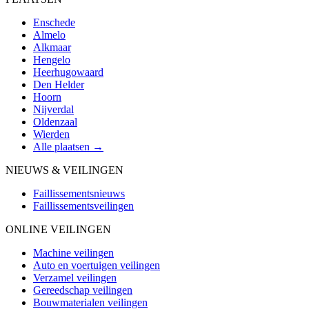
Enschede
Almelo
Alkmaar
Hengelo
Heerhugowaard
Den Helder
Hoorn
Nijverdal
Oldenzaal
Wierden
Alle plaatsen →
NIEUWS & VEILINGEN
Faillissementsnieuws
Faillissementsveilingen
ONLINE VEILINGEN
Machine veilingen
Auto en voertuigen veilingen
Verzamel veilingen
Gereedschap veilingen
Bouwmaterialen veilingen