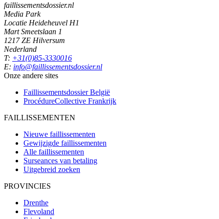
faillissementsdossier.nl
Media Park
Locatie Heideheuvel H1
Mart Smeetslaan 1
1217 ZE Hilversum
Nederland
T:
+31(0)85-3330016
E:
info@faillissementsdossier.nl
Onze andere sites
Faillissementsdossier
België
ProcédureCollective
Frankrijk
FAILLISSEMENTEN
Nieuwe faillissementen
Gewijzigde faillissementen
Alle faillissementen
Surseances van betaling
Uitgebreid zoeken
PROVINCIES
Drenthe
Flevoland