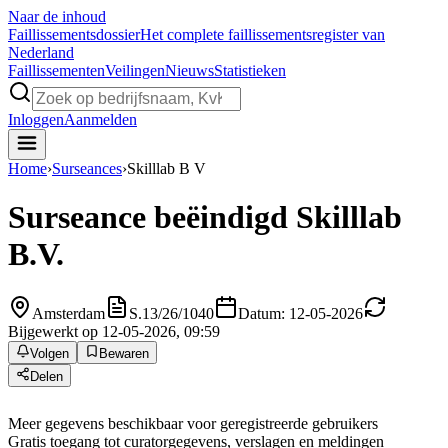
Naar de inhoud
Faillissements
dossier
Het complete faillissementsregister van
Nederland
Faillissementen
Veilingen
Nieuws
Statistieken
Inloggen
Aanmelden
Home
›
Surseances
›
Skilllab B V
Surseance beëindigd
Skilllab
B.V.
Amsterdam
S.13/26/1040
Datum: 12-05-2026
Bijgewerkt op 12-05-2026, 09:59
Volgen
Bewaren
Delen
Meer gegevens beschikbaar voor geregistreerde gebruikers
Gratis toegang tot curatorgegevens, verslagen en meldingen