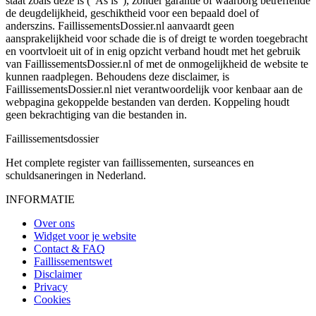
staat zoals deze is ("As is"), zonder garantie of waarborg betreffende
de deugdelijkheid, geschiktheid voor een bepaald doel of
anderszins. FaillissementsDossier.nl aanvaardt geen
aansprakelijkheid voor schade die is of dreigt te worden toegebracht
en voortvloeit uit of in enig opzicht verband houdt met het gebruik
van FaillissementsDossier.nl of met de onmogelijkheid de website te
kunnen raadplegen. Behoudens deze disclaimer, is
FaillissementsDossier.nl niet verantwoordelijk voor kenbaar aan de
webpagina gekoppelde bestanden van derden. Koppeling houdt
geen bekrachtiging van die bestanden in.
Faillissements
dossier
Het complete register van faillissementen, surseances en
schuldsaneringen in Nederland.
INFORMATIE
Over ons
Widget voor je website
Contact & FAQ
Faillissementswet
Disclaimer
Privacy
Cookies