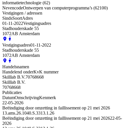
informatietechnologie (62)
Nevencode
Ontwerpen van computerprogramma’s (62100)
Vestigingen / adressen
Sinds
Soort
Adres
01-11-2022
Vestigingsadres
Stadhouderskade 55
1072AB Amsterdam
Vestigingsadres
01-11-2022
Stadhouderskade 55
1072AB Amsterdam
Handelsnamen
Handelend onder
KvK nummer
Skilllab B.V.
70768668
Skilllab B.V.
70768668
Publicaties
Datum
Omschrijving
Kenmerk
22-05-2026
Beëindiging door omzetting in faillissement op 21 mei 2026
13.ams.26.1040.S.3313.1.26
Beëindiging door omzetting in faillissement op 21 mei 2026
22-05-
2026