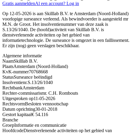
Gratis aanmelden
Al een account? Log in
Op 12-05-2026 is aan Skilllab B.V. te Amsterdam (Noord-Holland)
voorlopige surseance verleend. Als bewindvoerder is aangesteld mr
M.N. de Groot. Het insolventienummer van deze zaak is
S.13/26/1040. De (hoofd)activiteit van Skilllab B.V. is
dienstverlenende activiteiten op het gebied van
informatietechnologie. De surseance is omgezet in een faillissement.
Er zijn (nog) geen verslagen beschikbaar.
Algemene informatie
Naam
Skilllab B.V.
Plaats
Amsterdam (Noord-Holland)
KvK-nummer
70768668
Status
Surseance beëindigd
Insolventienr.
S.13/26/1040
Rechtbank
Amsterdam
Rechter-commissaris
mr. C.H. Rombouts
Uitgesproken op
11-05-2026
Rechtsvorm
Besloten vennootschap
Datum oprichting
30-01-2018
Gestort kapitaal
€ 54.116
Branche
Groep
Informatie en communicatie
Hoofdcode
Dienstverlenende activiteiten op het gebied van