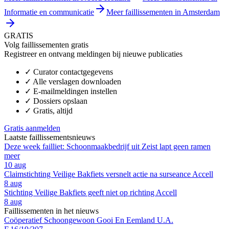
Informatie en communicatie
Meer faillissementen in Amsterdam
GRATIS
Volg faillissementen gratis
Registreer en ontvang meldingen bij nieuwe publicaties
✓
Curator contactgegevens
✓
Alle verslagen downloaden
✓
E-mailmeldingen instellen
✓
Dossiers opslaan
✓
Gratis, altijd
Gratis aanmelden
Laatste faillissementsnieuws
Deze week failliet: Schoonmaakbedrijf uit Zeist lapt geen ramen
meer
10 aug
Claimstichting Veilige Bakfiets versnelt actie na surseance Accell
8 aug
Stichting Veilige Bakfiets geeft niet op richting Accell
8 aug
Faillissementen in het nieuws
Coöperatief Schoongewoon Gooi En Eemland U.A.