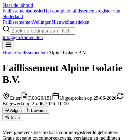
Naar de inhoud
Faillissements
dossier
Het complete faillissementsregister van
Nederland
Faillissementen
Veilingen
Nieuws
Statistieken
Inloggen
Aanmelden
Home
›
Faillissementen
›
Alpine Isolatie B V
Faillissement
Alpine Isolatie
B.V.
Enter
F.08/26/151
Uitgesproken op 25-06-2026
Bijgewerkt op 25-06-2026, 10:00
Volgen
Bewaren
Delen
Meer gegevens beschikbaar voor geregistreerde gebruikers
Gratis toegang tot curatorgegevens, verslagen en meldingen