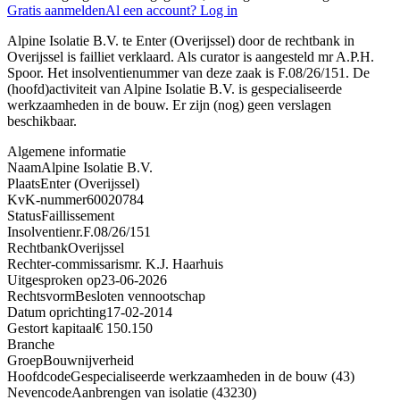
Gratis aanmelden
Al een account? Log in
Alpine Isolatie B.V. te Enter (Overijssel) door de rechtbank in
Overijssel is failliet verklaard. Als curator is aangesteld mr A.P.H.
Spoor. Het insolventienummer van deze zaak is F.08/26/151. De
(hoofd)activiteit van Alpine Isolatie B.V. is gespecialiseerde
werkzaamheden in de bouw. Er zijn (nog) geen verslagen
beschikbaar.
Algemene informatie
Naam
Alpine Isolatie B.V.
Plaats
Enter (Overijssel)
KvK-nummer
60020784
Status
Faillissement
Insolventienr.
F.08/26/151
Rechtbank
Overijssel
Rechter-commissaris
mr. K.J. Haarhuis
Uitgesproken op
23-06-2026
Rechtsvorm
Besloten vennootschap
Datum oprichting
17-02-2014
Gestort kapitaal
€ 150.150
Branche
Groep
Bouwnijverheid
Hoofdcode
Gespecialiseerde werkzaamheden in de bouw (43)
Nevencode
Aanbrengen van isolatie (43230)