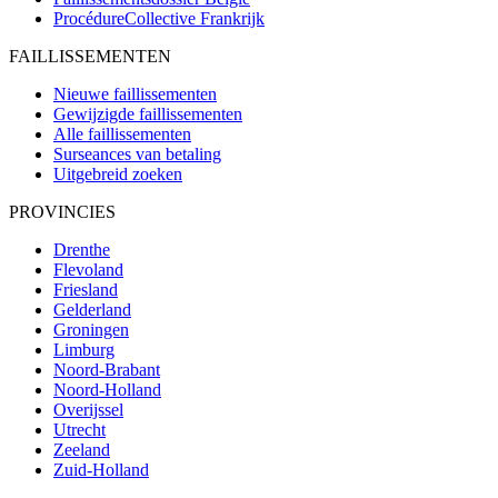
ProcédureCollective
Frankrijk
FAILLISSEMENTEN
Nieuwe faillissementen
Gewijzigde faillissementen
Alle faillissementen
Surseances van betaling
Uitgebreid zoeken
PROVINCIES
Drenthe
Flevoland
Friesland
Gelderland
Groningen
Limburg
Noord-Brabant
Noord-Holland
Overijssel
Utrecht
Zeeland
Zuid-Holland