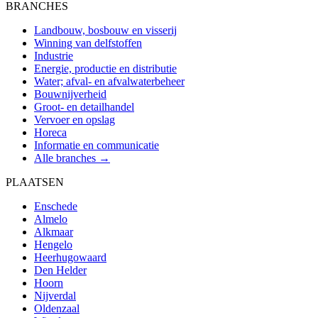
BRANCHES
Landbouw, bosbouw en visserij
Winning van delfstoffen
Industrie
Energie, productie en distributie
Water; afval- en afvalwaterbeheer
Bouwnijverheid
Groot- en detailhandel
Vervoer en opslag
Horeca
Informatie en communicatie
Alle branches →
PLAATSEN
Enschede
Almelo
Alkmaar
Hengelo
Heerhugowaard
Den Helder
Hoorn
Nijverdal
Oldenzaal