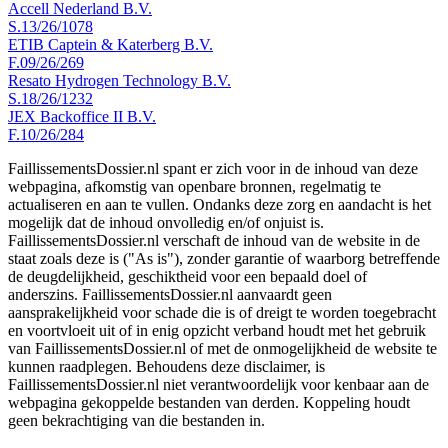
Accell Nederland B.V.
S.13/26/1078
ETIB Captein & Katerberg B.V.
F.09/26/269
Resato Hydrogen Technology B.V.
S.18/26/1232
JEX Backoffice II B.V.
F.10/26/284
FaillissementsDossier.nl spant er zich voor in de inhoud van deze
webpagina, afkomstig van openbare bronnen, regelmatig te
actualiseren en aan te vullen. Ondanks deze zorg en aandacht is het
mogelijk dat de inhoud onvolledig en/of onjuist is.
FaillissementsDossier.nl verschaft de inhoud van de website in de
staat zoals deze is ("As is"), zonder garantie of waarborg betreffende
de deugdelijkheid, geschiktheid voor een bepaald doel of
anderszins. FaillissementsDossier.nl aanvaardt geen
aansprakelijkheid voor schade die is of dreigt te worden toegebracht
en voortvloeit uit of in enig opzicht verband houdt met het gebruik
van FaillissementsDossier.nl of met de onmogelijkheid de website te
kunnen raadplegen. Behoudens deze disclaimer, is
FaillissementsDossier.nl niet verantwoordelijk voor kenbaar aan de
webpagina gekoppelde bestanden van derden. Koppeling houdt
geen bekrachtiging van die bestanden in.