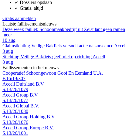
✓
Dossiers opslaan
✓
Gratis, altijd
Gratis aanmelden
Laatste faillissementsnieuws
Deze week failliet: Schoonmaakbedrijf uit Zeist lapt geen ramen
meer
10 aug
Claimstichting Veilige Bakfiets versnelt actie na surseance Accell
8 aug
Stichting Veilige Bakfiets geeft niet op richting Accell
8 aug
Faillissementen in het nieuws
Coöperatief Schoongewoon Gooi En Eemland U.A.
F.16/19/307
Accell Duitsland B.V.
S.13/26/1079
Accell Group B.V.
S.13/26/1077
Accell Global B.V.
S.13/26/1080
Accell Group Holding B.V.
S.13/26/1076
Accell Group Europe B.V.
S.13/26/1081