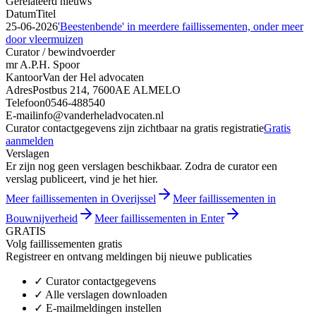
Gerelateerd nieuws
Datum
Titel
25-06-2026
'Beestenbende' in meerdere faillissementen, onder meer
door vleermuizen
Curator / bewindvoerder
mr A.P.H. Spoor
Kantoor
Van der Hel advocaten
Adres
Postbus 214, 7600AE ALMELO
Telefoon
0546-488540
E-mail
info@vanderheladvocaten.nl
Curator contactgegevens zijn zichtbaar na gratis registratie
Gratis
aanmelden
Verslagen
Er zijn nog geen verslagen beschikbaar. Zodra de curator een
verslag publiceert, vind je het hier.
Meer faillissementen in Overijssel
Meer faillissementen in
Bouwnijverheid
Meer faillissementen in Enter
GRATIS
Volg faillissementen gratis
Registreer en ontvang meldingen bij nieuwe publicaties
✓
Curator contactgegevens
✓
Alle verslagen downloaden
✓
E-mailmeldingen instellen