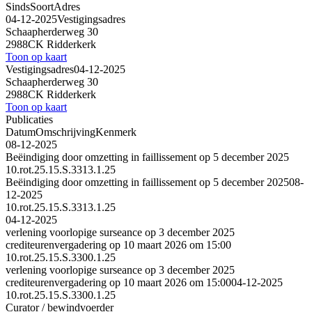
Sinds
Soort
Adres
04-12-2025
Vestigingsadres
Schaapherderweg 30
2988CK Ridderkerk
Toon op kaart
Vestigingsadres
04-12-2025
Schaapherderweg 30
2988CK Ridderkerk
Toon op kaart
Publicaties
Datum
Omschrijving
Kenmerk
08-12-2025
Beëindiging door omzetting in faillissement op 5 december 2025
10.rot.25.15.S.3313.1.25
Beëindiging door omzetting in faillissement op 5 december 2025
08-
12-2025
10.rot.25.15.S.3313.1.25
04-12-2025
verlening voorlopige surseance op 3 december 2025
crediteurenvergadering op 10 maart 2026 om 15:00
10.rot.25.15.S.3300.1.25
verlening voorlopige surseance op 3 december 2025
crediteurenvergadering op 10 maart 2026 om 15:00
04-12-2025
10.rot.25.15.S.3300.1.25
Curator / bewindvoerder