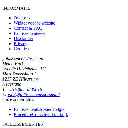
INFORMATIE
Over ons
Widget voor je website
Contact & FAQ
Faillissementswet
Disclaimer
Privacy
Cookies
faillissementsdossier.nl
Media Park
Locatie Heideheuvel H1
Mart Smeetslaan 1
1217 ZE Hilversum
Nederland
T:
+31(0)85-3330016
E:
info@faillissementsdossier.nl
Onze andere sites
Faillissementsdossier
België
ProcédureCollective
Frankrijk
FAILLISSEMENTEN