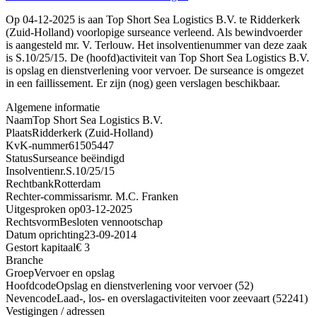
Op 04-12-2025 is aan Top Short Sea Logistics B.V. te Ridderkerk
(Zuid-Holland) voorlopige surseance verleend. Als bewindvoerder
is aangesteld mr. V. Terlouw. Het insolventienummer van deze zaak
is S.10/25/15. De (hoofd)activiteit van Top Short Sea Logistics B.V.
is opslag en dienstverlening voor vervoer. De surseance is omgezet
in een faillissement. Er zijn (nog) geen verslagen beschikbaar.
Algemene informatie
Naam
Top Short Sea Logistics B.V.
Plaats
Ridderkerk (Zuid-Holland)
KvK-nummer
61505447
Status
Surseance beëindigd
Insolventienr.
S.10/25/15
Rechtbank
Rotterdam
Rechter-commissaris
mr. M.C. Franken
Uitgesproken op
03-12-2025
Rechtsvorm
Besloten vennootschap
Datum oprichting
23-09-2014
Gestort kapitaal
€ 3
Branche
Groep
Vervoer en opslag
Hoofdcode
Opslag en dienstverlening voor vervoer (52)
Nevencode
Laad-, los- en overslagactiviteiten voor zeevaart (52241)
Vestigingen / adressen