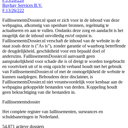
F.13/26/220
Buybay Services B.V.
F.13/26/222
FaillissementsDossier.nl spant er zich voor in de inhoud van deze
webpagina, afkomstig van openbare bronnen, regelmatig te
actualiseren en aan te vullen. Ondanks deze zorg en aandacht is het
mogelijk dat de inhoud onvolledig en/of onjuist is.
FaillissementsDossier.nl verschaft de inhoud van de website in de
staat zoals deze is ("As is"), zonder garantie of waarborg betreffende
de deugdelijkheid, geschiktheid voor een bepaald doel of
anderszins. FaillissementsDossier.nl aanvaardt geen
aansprakelijkheid voor schade die is of dreigt te worden toegebracht
en voortvloeit uit of in enig opzicht verband houdt met het gebruik
van FaillissementsDossier.nl of met de onmogelijkheid de website te
kunnen raadplegen. Behoudens deze disclaimer, is
FaillissementsDossier.nl niet verantwoordelijk voor kenbaar aan de
webpagina gekoppelde bestanden van derden. Koppeling houdt
geen bekrachtiging van die bestanden in.
Faillissements
dossier
Het complete register van faillissementen, surseances en
schuldsaneringen in Nederland.
54.871
actieve dossiers