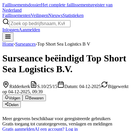
Faillissements
dossier
Het complete faillissementsregister van
Nederland
Faillissementen
Veilingen
Nieuws
Statistieken
Inloggen
Aanmelden
Home
›
Surseances
›
Top Short Sea Logistics B V
Surseance beëindigd
Top Short
Sea Logistics B.V.
Ridderkerk
S.10/25/15
Datum: 04-12-2025
Bijgewerkt
op 04-12-2025, 09:39
Volgen
Bewaren
Delen
Meer gegevens beschikbaar voor geregistreerde gebruikers
Gratis toegang tot curatorgegevens, verslagen en meldingen
Gratis aanmelden
Al een account? Log in