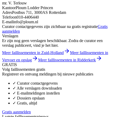
mr. V. Terlouw
Kantoor
Ploum Lodder Princen
Adres
Postbus 711, 3000AS Rotterdam
Telefoon
010-4406440
E-mail
info@ploum.nl
Curator contactgegevens zijn zichtbaar na gratis registratie
Gratis
aanmelden
Verslagen
Er zijn nog geen verslagen beschikbaar. Zodra de curator een
verslag publiceert, vind je het hier.
Meer faillissementen in Zuid-Holland
Meer faillissementen in
Vervoer en opslag
Meer faillissementen in Ridderkerk
GRATIS
Volg faillissementen gratis
Registreer en ontvang meldingen bij nieuwe publicaties
✓
Curator contactgegevens
✓
Alle verslagen downloaden
✓
E-mailmeldingen instellen
✓
Dossiers opslaan
✓
Gratis, altijd
Gratis aanmelden
Laatste faillissementsnieuws