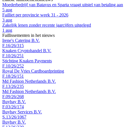
Moederbedrijf van Batavus en Sparta vraagt uitstel van betaling aan
5 aug
Failliet per provincie week 31 - 2026
3 aug
Zakelijk lenen zonder recente jaarcijfers uitgelegd
1 aug
Faillissementen in het nieuws
Irene's Catering B.V.
F.16/26/315
Knaken Cryptohandel B.V.
F.10/26/251
Stichting Knaken Payments
F.10/26/252
Royal De Vries Cardboardprinting
F.18/26/151
Md Fashion Netherlands B.V.
F.13/26/235
Md Fashion Netherlands B.V.
F.09/26/268
Buybay B.V.
F.03/26/174
Buybay Services B.V.
S.13/26/1067
Buybay B.V.