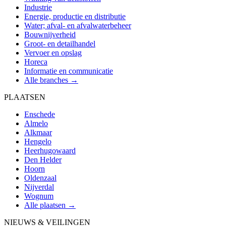
Industrie
Energie, productie en distributie
Water; afval- en afvalwaterbeheer
Bouwnijverheid
Groot- en detailhandel
Vervoer en opslag
Horeca
Informatie en communicatie
Alle branches →
PLAATSEN
Enschede
Almelo
Alkmaar
Hengelo
Heerhugowaard
Den Helder
Hoorn
Oldenzaal
Nijverdal
Wognum
Alle plaatsen →
NIEUWS & VEILINGEN