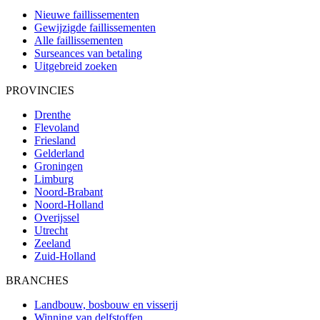
Nieuwe faillissementen
Gewijzigde faillissementen
Alle faillissementen
Surseances van betaling
Uitgebreid zoeken
PROVINCIES
Drenthe
Flevoland
Friesland
Gelderland
Groningen
Limburg
Noord-Brabant
Noord-Holland
Overijssel
Utrecht
Zeeland
Zuid-Holland
BRANCHES
Landbouw, bosbouw en visserij
Winning van delfstoffen