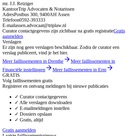
mr. J.J. Reiziger
Kantoor
Trip Advocaten & Notarissen
Adres
Postbus 300, 9400AH Assen
Telefoon
0592-393333
E-mail
assen.advocaat@triplaw.nl
Curator contactgegevens zijn zichtbaar na gratis registratie
Gratis
aanmelden
Verslagen
Er zijn nog geen verslagen beschikbaar. Zodra de curator een
verslag publiceert, vind je het hier.
Meer faillissementen in Drenthe
Meer faillissementen in
Financiële instellingen
Meer faillissementen in Erm
GRATIS
Volg faillissementen gratis
Registreer en ontvang meldingen bij nieuwe publicaties
✓
Curator contactgegevens
✓
Alle verslagen downloaden
✓
E-mailmeldingen instellen
✓
Dossiers opslaan
✓
Gratis, altijd
Gratis aanmelden
Laatste faillissementsnieuws