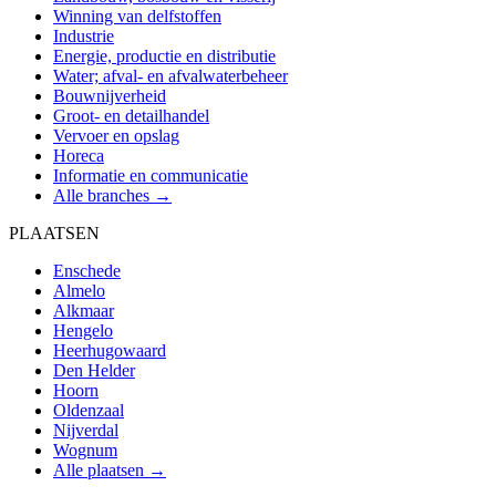
Winning van delfstoffen
Industrie
Energie, productie en distributie
Water; afval- en afvalwaterbeheer
Bouwnijverheid
Groot- en detailhandel
Vervoer en opslag
Horeca
Informatie en communicatie
Alle branches →
PLAATSEN
Enschede
Almelo
Alkmaar
Hengelo
Heerhugowaard
Den Helder
Hoorn
Oldenzaal
Nijverdal
Wognum
Alle plaatsen →