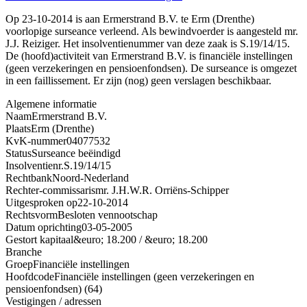
Op 23-10-2014 is aan Ermerstrand B.V. te Erm (Drenthe)
voorlopige surseance verleend. Als bewindvoerder is aangesteld mr.
J.J. Reiziger. Het insolventienummer van deze zaak is S.19/14/15.
De (hoofd)activiteit van Ermerstrand B.V. is financiële instellingen
(geen verzekeringen en pensioenfondsen). De surseance is omgezet
in een faillissement. Er zijn (nog) geen verslagen beschikbaar.
Algemene informatie
Naam
Ermerstrand B.V.
Plaats
Erm (Drenthe)
KvK-nummer
04077532
Status
Surseance beëindigd
Insolventienr.
S.19/14/15
Rechtbank
Noord-Nederland
Rechter-commissaris
mr. J.H.W.R. Orriëns-Schipper
Uitgesproken op
22-10-2014
Rechtsvorm
Besloten vennootschap
Datum oprichting
03-05-2005
Gestort kapitaal
&euro; 18.200 / &euro; 18.200
Branche
Groep
Financiële instellingen
Hoofdcode
Financiële instellingen (geen verzekeringen en
pensioenfondsen) (64)
Vestigingen / adressen