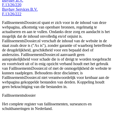
Buybay B.V.
F.13/26/220
Buybay Services B.V.
F.13/26/222
FaillissementsDossier.nl spant er zich voor in de inhoud van deze
webpagina, afkomstig van openbare bronnen, regelmatig te
actualiseren en aan te vullen. Ondanks deze zorg en aandacht is het
mogelijk dat de inhoud onvolledig en/of onjuist is.
FaillissementsDossier.nl verschaft de inhoud van de website in de
staat zoals deze is ("As is"), zonder garantie of waarborg betreffende
de deugdelijkheid, geschiktheid voor een bepaald doel of
anderszins. FaillissementsDossier.nl aanvaardt geen
aansprakelijkheid voor schade die is of dreigt te worden toegebracht
en voortvloeit uit of in enig opzicht verband houdt met het gebruik
van FaillissementsDossier.nl of met de onmogelijkheid de website te
kunnen raadplegen. Behoudens deze disclaimer, is
FaillissementsDossier.nl niet verantwoordelijk voor kenbaar aan de
webpagina gekoppelde bestanden van derden. Koppeling houdt
geen bekrachtiging van die bestanden in.
Faillissements
dossier
Het complete register van faillissementen, surseances en
schuldsaneringen in Nederland.