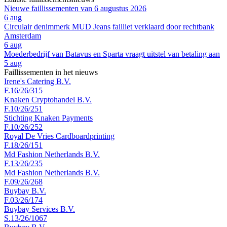
Nieuwe faillissementen van 6 augustus 2026
6 aug
Circulair denimmerk MUD Jeans failliet verklaard door rechtbank
Amsterdam
6 aug
Moederbedrijf van Batavus en Sparta vraagt uitstel van betaling aan
5 aug
Faillissementen in het nieuws
Irene's Catering B.V.
F.16/26/315
Knaken Cryptohandel B.V.
F.10/26/251
Stichting Knaken Payments
F.10/26/252
Royal De Vries Cardboardprinting
F.18/26/151
Md Fashion Netherlands B.V.
F.13/26/235
Md Fashion Netherlands B.V.
F.09/26/268
Buybay B.V.
F.03/26/174
Buybay Services B.V.
S.13/26/1067