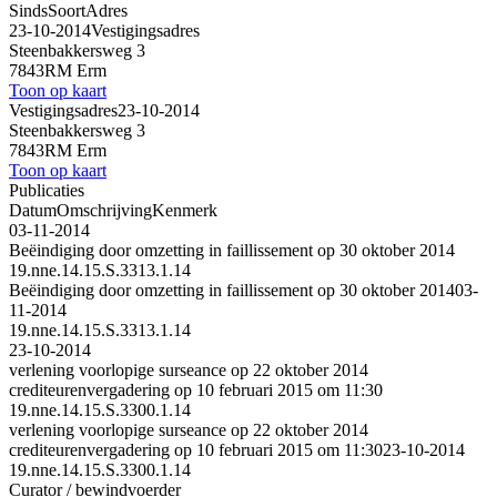
Sinds
Soort
Adres
23-10-2014
Vestigingsadres
Steenbakkersweg 3
7843RM Erm
Toon op kaart
Vestigingsadres
23-10-2014
Steenbakkersweg 3
7843RM Erm
Toon op kaart
Publicaties
Datum
Omschrijving
Kenmerk
03-11-2014
Beëindiging door omzetting in faillissement op 30 oktober 2014
19.nne.14.15.S.3313.1.14
Beëindiging door omzetting in faillissement op 30 oktober 2014
03-
11-2014
19.nne.14.15.S.3313.1.14
23-10-2014
verlening voorlopige surseance op 22 oktober 2014
crediteurenvergadering op 10 februari 2015 om 11:30
19.nne.14.15.S.3300.1.14
verlening voorlopige surseance op 22 oktober 2014
crediteurenvergadering op 10 februari 2015 om 11:30
23-10-2014
19.nne.14.15.S.3300.1.14
Curator / bewindvoerder