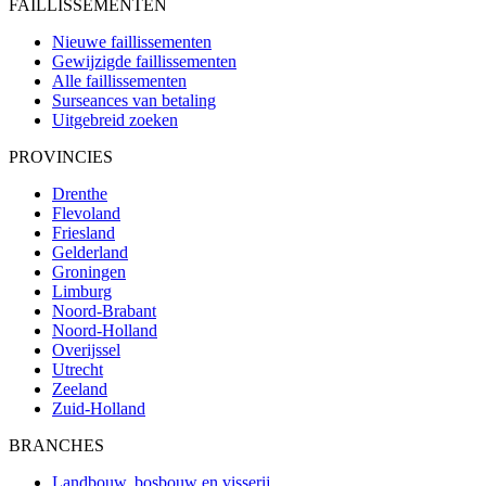
FAILLISSEMENTEN
Nieuwe faillissementen
Gewijzigde faillissementen
Alle faillissementen
Surseances van betaling
Uitgebreid zoeken
PROVINCIES
Drenthe
Flevoland
Friesland
Gelderland
Groningen
Limburg
Noord-Brabant
Noord-Holland
Overijssel
Utrecht
Zeeland
Zuid-Holland
BRANCHES
Landbouw, bosbouw en visserij