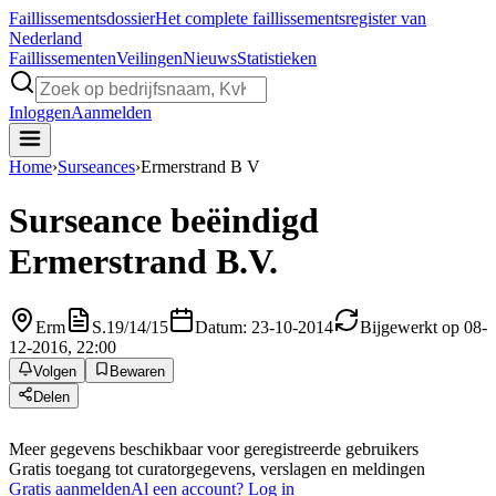
Faillissements
dossier
Het complete faillissementsregister van
Nederland
Faillissementen
Veilingen
Nieuws
Statistieken
Inloggen
Aanmelden
Home
›
Surseances
›
Ermerstrand B V
Surseance beëindigd
Ermerstrand B.V.
Erm
S.19/14/15
Datum: 23-10-2014
Bijgewerkt op 08-
12-2016, 22:00
Volgen
Bewaren
Delen
Meer gegevens beschikbaar voor geregistreerde gebruikers
Gratis toegang tot curatorgegevens, verslagen en meldingen
Gratis aanmelden
Al een account? Log in