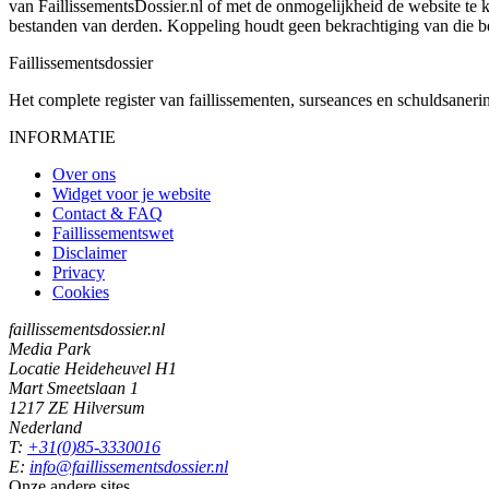
van FaillissementsDossier.nl of met de onmogelijkheid de website te
bestanden van derden. Koppeling houdt geen bekrachtiging van die b
Faillissements
dossier
Het complete register van faillissementen, surseances en schuldsaner
INFORMATIE
Over ons
Widget voor je website
Contact & FAQ
Faillissementswet
Disclaimer
Privacy
Cookies
faillissementsdossier.nl
Media Park
Locatie Heideheuvel H1
Mart Smeetslaan 1
1217 ZE Hilversum
Nederland
T:
+31(0)85-3330016
E:
info@faillissementsdossier.nl
Onze andere sites