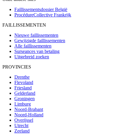
Faillissementsdossier
België
ProcédureCollective
Frankrijk
FAILLISSEMENTEN
Nieuwe faillissementen
Gewijzigde faillissementen
Alle faillissementen
Surseances van betaling
Uitgebreid zoeken
PROVINCIES
Drenthe
Flevoland
Friesland
Gelderland
Groningen
Limburg
Noord-Brabant
Noord-Holland
Overijssel
Utrecht
Zeeland