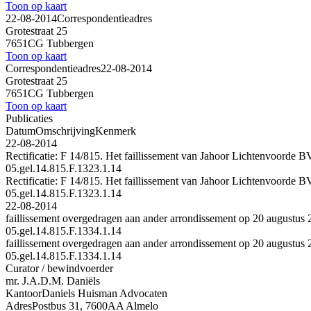
Toon op kaart
22-08-2014
Correspondentieadres
Grotestraat 25
7651CG Tubbergen
Toon op kaart
Correspondentieadres
22-08-2014
Grotestraat 25
7651CG Tubbergen
Toon op kaart
Publicaties
Datum
Omschrijving
Kenmerk
22-08-2014
Rectificatie: F 14/815. Het faillissement van Jahoor Lichtenvoorde B
05.gel.14.815.F.1323.1.14
Rectificatie: F 14/815. Het faillissement van Jahoor Lichtenvoorde B
05.gel.14.815.F.1323.1.14
22-08-2014
faillissement overgedragen aan ander arrondissement op 20 augustus
05.gel.14.815.F.1334.1.14
faillissement overgedragen aan ander arrondissement op 20 augustus
05.gel.14.815.F.1334.1.14
Curator / bewindvoerder
mr. J.A.D.M. Daniëls
Kantoor
Daniels Huisman Advocaten
Adres
Postbus 31, 7600AA Almelo