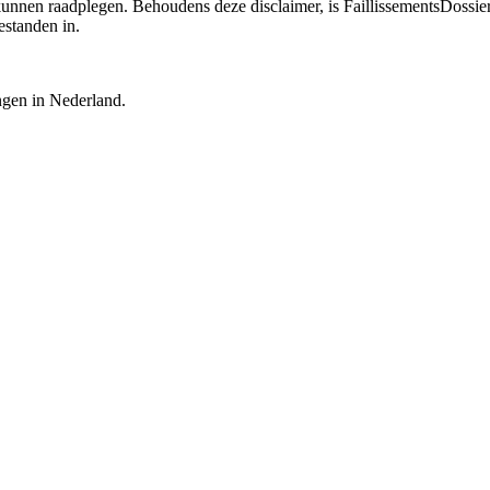
 kunnen raadplegen. Behoudens deze disclaimer, is FaillissementsDossi
estanden in.
ingen in Nederland.