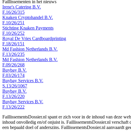
Faillissementen in het nieuws
Irene's Catering B.V.
F.16/26/315
Knaken Cryptohandel B.V.
F.10/26/251
Stichting Knaken Payments
F.10/26/252
Royal De Vries Cardboardprinting
F.18/26/151
Md Fashion Netherlands B.V.
F.13/26/235
Md Fashion Netherlands B.V.
F.09/26/268
Buybay B.V.
F.03/26/174
Buybay Services B.V.
S.13/26/1067
Buybay B.V.
F.13/26/220
Buybay Services B.V.
F.13/26/222
FaillissementsDossier.nl spant er zich voor in de inhoud van deze we
inhoud onvolledig en/of onjuist is. FaillissementsDossier.nl verschaft
een bepaald doel of anderszins. FaillissementsDossier.nl aanvaardt gee