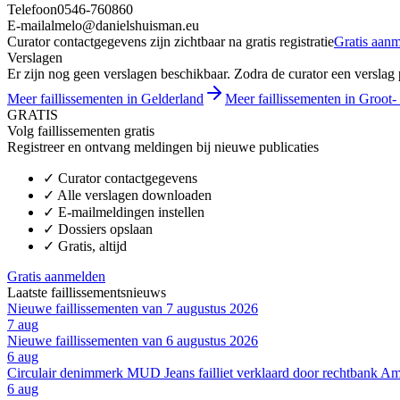
Telefoon
0546-760860
E-mail
almelo@danielshuisman.eu
Curator contactgegevens zijn zichtbaar na gratis registratie
Gratis aan
Verslagen
Er zijn nog geen verslagen beschikbaar. Zodra de curator een verslag pu
Meer faillissementen in Gelderland
Meer faillissementen in Groot- 
GRATIS
Volg faillissementen gratis
Registreer en ontvang meldingen bij nieuwe publicaties
✓
Curator contactgegevens
✓
Alle verslagen downloaden
✓
E-mailmeldingen instellen
✓
Dossiers opslaan
✓
Gratis, altijd
Gratis aanmelden
Laatste faillissementsnieuws
Nieuwe faillissementen van 7 augustus 2026
7 aug
Nieuwe faillissementen van 6 augustus 2026
6 aug
Circulair denimmerk MUD Jeans failliet verklaard door rechtbank A
6 aug