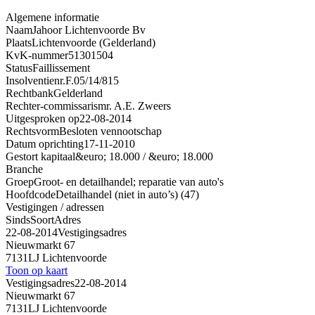
Algemene informatie
Naam
Jahoor Lichtenvoorde Bv
Plaats
Lichtenvoorde (Gelderland)
KvK-nummer
51301504
Status
Faillissement
Insolventienr.
F.05/14/815
Rechtbank
Gelderland
Rechter-commissaris
mr. A.E. Zweers
Uitgesproken op
22-08-2014
Rechtsvorm
Besloten vennootschap
Datum oprichting
17-11-2010
Gestort kapitaal
&euro; 18.000 / &euro; 18.000
Branche
Groep
Groot- en detailhandel; reparatie van auto's
Hoofdcode
Detailhandel (niet in auto’s) (47)
Vestigingen / adressen
Sinds
Soort
Adres
22-08-2014
Vestigingsadres
Nieuwmarkt 67
7131LJ Lichtenvoorde
Toon op kaart
Vestigingsadres
22-08-2014
Nieuwmarkt 67
7131LJ Lichtenvoorde