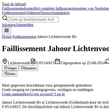
Naar de inhoud
Faillissements
dossier
Het complete faillissementsregister van Nederla
Faillissementen
Veilingen
Nieuws
Statistieken
Inloggen
Aanmelden
Home
›
Faillissementen
›
Jahoor Lichtenvoorde Bv
Faillissement
Jahoor Lichtenvo
Lichtenvoorde
F.05/14/815
Uitgesproken op 22-08-2014
Volgen
Bewaren
Delen
Meer gegevens beschikbaar voor geregistreerde gebruikers
Gratis toegang tot curatorgegevens, verslagen en meldingen
Gratis aanmelden
Al een account? Log in
Jahoor Lichtenvoorde Bv te Lichtenvoorde (Gelderland) door de rechtb
F.05/14/815. De (hoofd)activiteit van Jahoor Lichtenvoorde Bv is detai