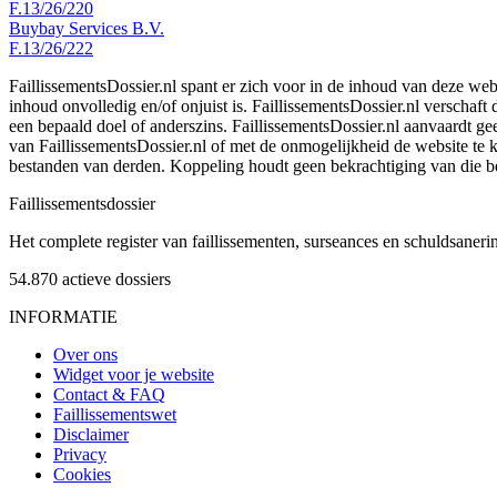
F.13/26/220
Buybay Services B.V.
F.13/26/222
FaillissementsDossier.nl spant er zich voor in de inhoud van deze we
inhoud onvolledig en/of onjuist is. FaillissementsDossier.nl verschaft
een bepaald doel of anderszins. FaillissementsDossier.nl aanvaardt gee
van FaillissementsDossier.nl of met de onmogelijkheid de website te
bestanden van derden. Koppeling houdt geen bekrachtiging van die b
Faillissements
dossier
Het complete register van faillissementen, surseances en schuldsaner
54.870
actieve dossiers
INFORMATIE
Over ons
Widget voor je website
Contact & FAQ
Faillissementswet
Disclaimer
Privacy
Cookies