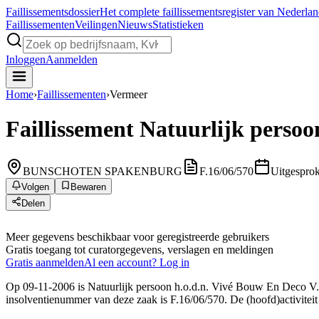
Faillissements
dossier
Het complete faillissementsregister van Nederla
Faillissementen
Veilingen
Nieuws
Statistieken
Inloggen
Aanmelden
Home
›
Faillissementen
›
Vermeer
Faillissement
Natuurlijk persoo
BUNSCHOTEN SPAKENBURG
F.16/06/570
Uitgespro
Volgen
Bewaren
Delen
Meer gegevens beschikbaar voor geregistreerde gebruikers
Gratis toegang tot curatorgegevens, verslagen en meldingen
Gratis aanmelden
Al een account? Log in
Op 09-11-2006 is Natuurlijk persoon h.o.d.n. Vivé Bouw En Deco V.O.F
insolventienummer van deze zaak is F.16/06/570. De (hoofd)activiteit 