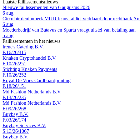
Laatste faillissementsnieuws
Nieuwe faillissementen van 6 augustus 2026
6 aug
Circulair denimmerk MUD Jeans failliet verklaard door rechtbank A
6 aug
Moederbedrijf van Batavus en Sparta vraagt uitstel van betaling aan
5 aug
Faillissementen in het nieuws
Irene's Catering B.V.
F.16/26/315
Knaken Cryptohandel B.V.
F.10/26/251
Stichting Knaken Payments
F.10/26/252
Royal De Vries Cardboardprinting
F.18/26/151
Md Fashion Netherlands B.V.
F.13/26/235
Md Fashion Netherlands B.V.
F.09/26/268
Buybay B.V.
F.03/26/174
Buybay Services B.V.
S.13/26/1067
Buybay B.V.