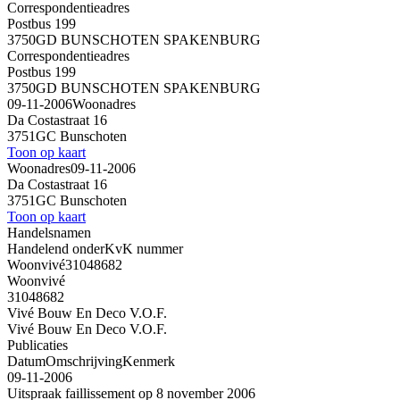
Correspondentieadres
Postbus 199
3750GD BUNSCHOTEN SPAKENBURG
Correspondentieadres
Postbus 199
3750GD BUNSCHOTEN SPAKENBURG
09-11-2006
Woonadres
Da Costastraat 16
3751GC Bunschoten
Toon op kaart
Woonadres
09-11-2006
Da Costastraat 16
3751GC Bunschoten
Toon op kaart
Handelsnamen
Handelend onder
KvK nummer
Woonvivé
31048682
Woonvivé
31048682
Vivé Bouw En Deco V.O.F.
Vivé Bouw En Deco V.O.F.
Publicaties
Datum
Omschrijving
Kenmerk
09-11-2006
Uitspraak faillissement op 8 november 2006