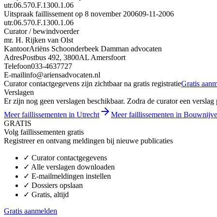
utr.06.570.F.1300.1.06
Uitspraak faillissement op 8 november 2006
09-11-2006
utr.06.570.F.1300.1.06
Curator / bewindvoerder
mr. H. Rijken van Olst
Kantoor
Ariëns Schoonderbeek Damman advocaten
Adres
Postbus 492, 3800AL Amersfoort
Telefoon
033-4637727
E-mail
info@ariensadvocaten.nl
Curator contactgegevens zijn zichtbaar na gratis registratie
Gratis aan
Verslagen
Er zijn nog geen verslagen beschikbaar. Zodra de curator een verslag pu
Meer faillissementen in Utrecht
Meer faillissementen in Bouwnijve
GRATIS
Volg faillissementen gratis
Registreer en ontvang meldingen bij nieuwe publicaties
✓
Curator contactgegevens
✓
Alle verslagen downloaden
✓
E-mailmeldingen instellen
✓
Dossiers opslaan
✓
Gratis, altijd
Gratis aanmelden