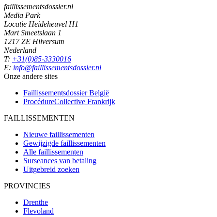
faillissementsdossier.nl
Media Park
Locatie Heideheuvel H1
Mart Smeetslaan 1
1217 ZE Hilversum
Nederland
T:
+31(0)85-3330016
E:
info@faillissementsdossier.nl
Onze andere sites
Faillissementsdossier
België
ProcédureCollective
Frankrijk
FAILLISSEMENTEN
Nieuwe faillissementen
Gewijzigde faillissementen
Alle faillissementen
Surseances van betaling
Uitgebreid zoeken
PROVINCIES
Drenthe
Flevoland