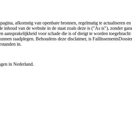
bpagina, afkomstig van openbare bronnen, regelmatig te actualiseren en 
 de inhoud van de website in de staat zoals deze is ("As is"), zonder ga
n aansprakelijkheid voor schade die is of dreigt te worden toegebracht 
 kunnen raadplegen. Behoudens deze disclaimer, is FaillissementsDossi
estanden in.
ingen in Nederland.