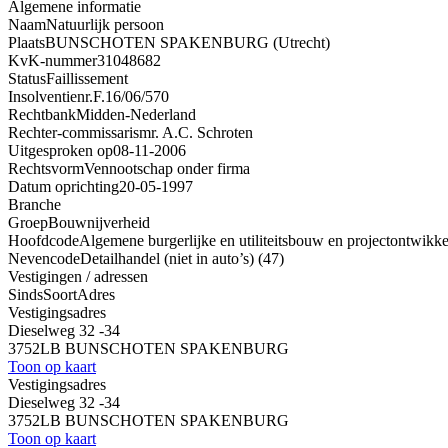
Algemene informatie
Naam
Natuurlijk persoon
Plaats
BUNSCHOTEN SPAKENBURG (Utrecht)
KvK-nummer
31048682
Status
Faillissement
Insolventienr.
F.16/06/570
Rechtbank
Midden-Nederland
Rechter-commissaris
mr. A.C. Schroten
Uitgesproken op
08-11-2006
Rechtsvorm
Vennootschap onder firma
Datum oprichting
20-05-1997
Branche
Groep
Bouwnijverheid
Hoofdcode
Algemene burgerlijke en utiliteitsbouw en projectontwikke
Nevencode
Detailhandel (niet in auto’s) (47)
Vestigingen / adressen
Sinds
Soort
Adres
Vestigingsadres
Dieselweg 32 -34
3752LB BUNSCHOTEN SPAKENBURG
Toon op kaart
Vestigingsadres
Dieselweg 32 -34
3752LB BUNSCHOTEN SPAKENBURG
Toon op kaart