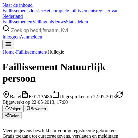
Naar de inhoud
Faillissements
dossier
Het complete faillissementsregister van
Nederland
Faillissementen
Veilingen
Nieuws
Statistieken
Inloggen
Aanmelden
Home
›
Faillissementen
›
Hullegie
Faillissement
Natuurlijk
persoon
Bakel
F.01/13/486
Uitgesproken op 22-05-2013
Bijgewerkt op 22-05-2013, 17:00
Volgen
Bewaren
Delen
Meer gegevens beschikbaar voor geregistreerde gebruikers
Gratis toegang tot curatorgegevens, verslagen en meldingen