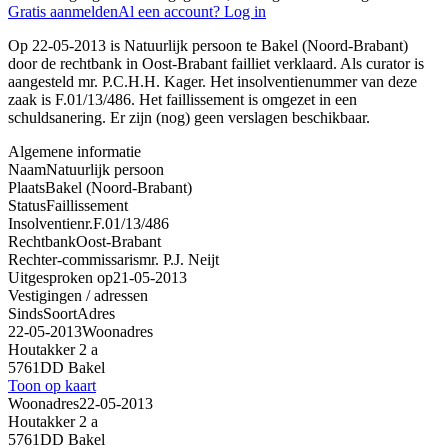
Gratis aanmelden
Al een account? Log in
Op 22-05-2013 is Natuurlijk persoon te Bakel (Noord-Brabant)
door de rechtbank in Oost-Brabant failliet verklaard. Als curator is
aangesteld mr. P.C.H.H. Kager. Het insolventienummer van deze
zaak is F.01/13/486. Het faillissement is omgezet in een
schuldsanering. Er zijn (nog) geen verslagen beschikbaar.
Algemene informatie
Naam
Natuurlijk persoon
Plaats
Bakel (Noord-Brabant)
Status
Faillissement
Insolventienr.
F.01/13/486
Rechtbank
Oost-Brabant
Rechter-commissaris
mr. P.J. Neijt
Uitgesproken op
21-05-2013
Vestigingen / adressen
Sinds
Soort
Adres
22-05-2013
Woonadres
Houtakker 2 a
5761DD Bakel
Toon op kaart
Woonadres
22-05-2013
Houtakker 2 a
5761DD Bakel