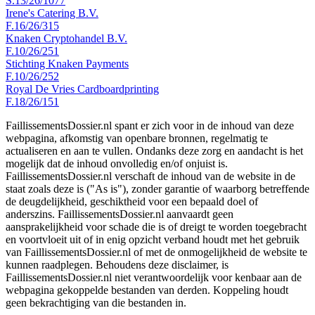
S.13/26/1077
Irene's Catering B.V.
F.16/26/315
Knaken Cryptohandel B.V.
F.10/26/251
Stichting Knaken Payments
F.10/26/252
Royal De Vries Cardboardprinting
F.18/26/151
FaillissementsDossier.nl spant er zich voor in de inhoud van deze
webpagina, afkomstig van openbare bronnen, regelmatig te
actualiseren en aan te vullen. Ondanks deze zorg en aandacht is het
mogelijk dat de inhoud onvolledig en/of onjuist is.
FaillissementsDossier.nl verschaft de inhoud van de website in de
staat zoals deze is ("As is"), zonder garantie of waarborg betreffende
de deugdelijkheid, geschiktheid voor een bepaald doel of
anderszins. FaillissementsDossier.nl aanvaardt geen
aansprakelijkheid voor schade die is of dreigt te worden toegebracht
en voortvloeit uit of in enig opzicht verband houdt met het gebruik
van FaillissementsDossier.nl of met de onmogelijkheid de website te
kunnen raadplegen. Behoudens deze disclaimer, is
FaillissementsDossier.nl niet verantwoordelijk voor kenbaar aan de
webpagina gekoppelde bestanden van derden. Koppeling houdt
geen bekrachtiging van die bestanden in.