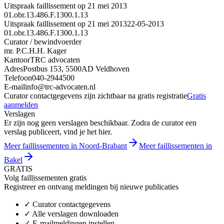
Uitspraak faillissement op 21 mei 2013
01.obr.13.486.F.1300.1.13
Uitspraak faillissement op 21 mei 2013
22-05-2013
01.obr.13.486.F.1300.1.13
Curator / bewindvoerder
mr. P.C.H.H. Kager
Kantoor
TRC advocaten
Adres
Postbus 153, 5500AD Veldhoven
Telefoon
040-2944500
E-mail
info@trc-advocaten.nl
Curator contactgegevens zijn zichtbaar na gratis registratie
Gratis
aanmelden
Verslagen
Er zijn nog geen verslagen beschikbaar. Zodra de curator een
verslag publiceert, vind je het hier.
Meer faillissementen in Noord-Brabant
Meer faillissementen in
Bakel
GRATIS
Volg faillissementen gratis
Registreer en ontvang meldingen bij nieuwe publicaties
✓
Curator contactgegevens
✓
Alle verslagen downloaden
✓
E-mailmeldingen instellen