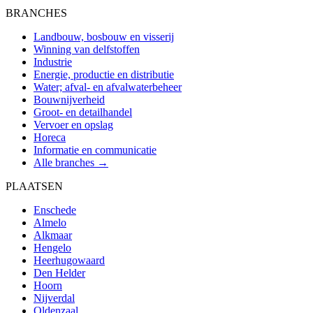
BRANCHES
Landbouw, bosbouw en visserij
Winning van delfstoffen
Industrie
Energie, productie en distributie
Water; afval- en afvalwaterbeheer
Bouwnijverheid
Groot- en detailhandel
Vervoer en opslag
Horeca
Informatie en communicatie
Alle branches →
PLAATSEN
Enschede
Almelo
Alkmaar
Hengelo
Heerhugowaard
Den Helder
Hoorn
Nijverdal
Oldenzaal