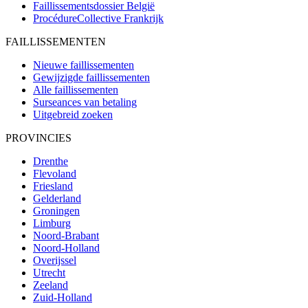
Faillissementsdossier
België
ProcédureCollective
Frankrijk
FAILLISSEMENTEN
Nieuwe faillissementen
Gewijzigde faillissementen
Alle faillissementen
Surseances van betaling
Uitgebreid zoeken
PROVINCIES
Drenthe
Flevoland
Friesland
Gelderland
Groningen
Limburg
Noord-Brabant
Noord-Holland
Overijssel
Utrecht
Zeeland
Zuid-Holland