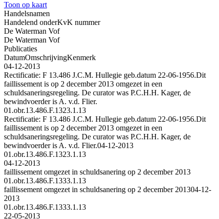
Toon op kaart
Handelsnamen
Handelend onder
KvK nummer
De Waterman Vof
De Waterman Vof
Publicaties
Datum
Omschrijving
Kenmerk
04-12-2013
Rectificatie: F 13.486 J.C.M. Hullegie geb.datum 22-06-1956.Dit
faillissement is op 2 december 2013 omgezet in een
schuldsaneringsregeling. De curator was P.C.H.H. Kager, de
bewindvoerder is A. v.d. Flier.
01.obr.13.486.F.1323.1.13
Rectificatie: F 13.486 J.C.M. Hullegie geb.datum 22-06-1956.Dit
faillissement is op 2 december 2013 omgezet in een
schuldsaneringsregeling. De curator was P.C.H.H. Kager, de
bewindvoerder is A. v.d. Flier.
04-12-2013
01.obr.13.486.F.1323.1.13
04-12-2013
faillissement omgezet in schuldsanering op 2 december 2013
01.obr.13.486.F.1333.1.13
faillissement omgezet in schuldsanering op 2 december 2013
04-12-
2013
01.obr.13.486.F.1333.1.13
22-05-2013