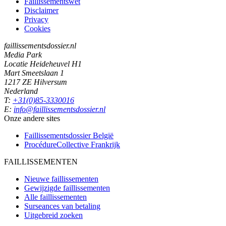
Faillissementswet
Disclaimer
Privacy
Cookies
faillissementsdossier.nl
Media Park
Locatie Heideheuvel H1
Mart Smeetslaan 1
1217 ZE Hilversum
Nederland
T:
+31(0)85-3330016
E:
info@faillissementsdossier.nl
Onze andere sites
Faillissementsdossier
België
ProcédureCollective
Frankrijk
FAILLISSEMENTEN
Nieuwe faillissementen
Gewijzigde faillissementen
Alle faillissementen
Surseances van betaling
Uitgebreid zoeken