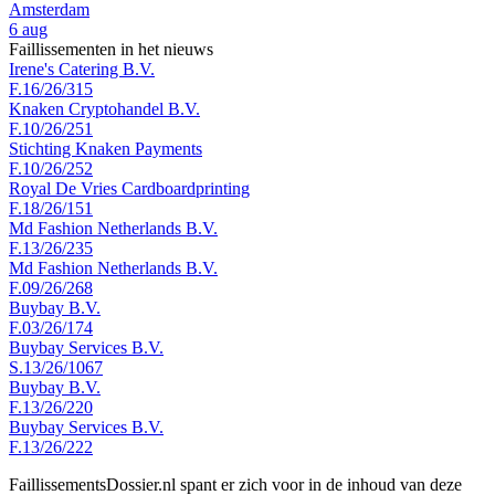
Amsterdam
6 aug
Faillissementen in het nieuws
Irene's Catering B.V.
F.16/26/315
Knaken Cryptohandel B.V.
F.10/26/251
Stichting Knaken Payments
F.10/26/252
Royal De Vries Cardboardprinting
F.18/26/151
Md Fashion Netherlands B.V.
F.13/26/235
Md Fashion Netherlands B.V.
F.09/26/268
Buybay B.V.
F.03/26/174
Buybay Services B.V.
S.13/26/1067
Buybay B.V.
F.13/26/220
Buybay Services B.V.
F.13/26/222
FaillissementsDossier.nl spant er zich voor in de inhoud van deze