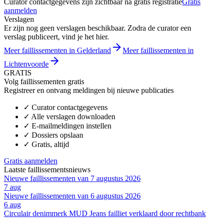
Curator contactgegevens zijn zichtbaar na gratis registratie
Gratis
aanmelden
Verslagen
Er zijn nog geen verslagen beschikbaar. Zodra de curator een
verslag publiceert, vind je het hier.
Meer faillissementen in Gelderland
Meer faillissementen in
Lichtenvoorde
GRATIS
Volg faillissementen gratis
Registreer en ontvang meldingen bij nieuwe publicaties
✓
Curator contactgegevens
✓
Alle verslagen downloaden
✓
E-mailmeldingen instellen
✓
Dossiers opslaan
✓
Gratis, altijd
Gratis aanmelden
Laatste faillissementsnieuws
Nieuwe faillissementen van 7 augustus 2026
7 aug
Nieuwe faillissementen van 6 augustus 2026
6 aug
Circulair denimmerk MUD Jeans failliet verklaard door rechtbank