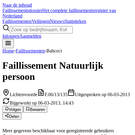
Naar de inhoud
Faillissements
dossier
Het complete faillissementsregister van
Nederland
Faillissementen
Veilingen
Nieuws
Statistieken
Inloggen
Aanmelden
Home
›
Faillissementen
›
Bahceci
Faillissement
Natuurlijk
persoon
Lichtenvoorde
F.06/13/135
Uitgesproken op 06-03-2013
Bijgewerkt op 06-03-2013, 14:43
Volgen
Bewaren
Delen
Meer gegevens beschikbaar voor geregistreerde gebruikers