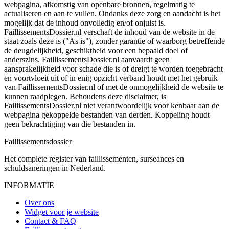
webpagina, afkomstig van openbare bronnen, regelmatig te
actualiseren en aan te vullen. Ondanks deze zorg en aandacht is het
mogelijk dat de inhoud onvolledig en/of onjuist is.
FaillissementsDossier.nl verschaft de inhoud van de website in de
staat zoals deze is ("As is"), zonder garantie of waarborg betreffende
de deugdelijkheid, geschiktheid voor een bepaald doel of
anderszins. FaillissementsDossier.nl aanvaardt geen
aansprakelijkheid voor schade die is of dreigt te worden toegebracht
en voortvloeit uit of in enig opzicht verband houdt met het gebruik
van FaillissementsDossier.nl of met de onmogelijkheid de website te
kunnen raadplegen. Behoudens deze disclaimer, is
FaillissementsDossier.nl niet verantwoordelijk voor kenbaar aan de
webpagina gekoppelde bestanden van derden. Koppeling houdt
geen bekrachtiging van die bestanden in.
Faillissements
dossier
Het complete register van faillissementen, surseances en
schuldsaneringen in Nederland.
INFORMATIE
Over ons
Widget voor je website
Contact & FAQ