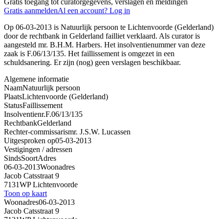
Gratis toegang tot curatorgegevens, verslagen en meldingen
Gratis aanmelden
Al een account? Log in
Op 06-03-2013 is Natuurlijk persoon te Lichtenvoorde (Gelderland)
door de rechtbank in Gelderland failliet verklaard. Als curator is
aangesteld mr. B.H.M. Harbers. Het insolventienummer van deze
zaak is F.06/13/135. Het faillissement is omgezet in een
schuldsanering. Er zijn (nog) geen verslagen beschikbaar.
Algemene informatie
Naam
Natuurlijk persoon
Plaats
Lichtenvoorde (Gelderland)
Status
Faillissement
Insolventienr.
F.06/13/135
Rechtbank
Gelderland
Rechter-commissaris
mr. J.S.W. Lucassen
Uitgesproken op
05-03-2013
Vestigingen / adressen
Sinds
Soort
Adres
06-03-2013
Woonadres
Jacob Catsstraat 9
7131WP Lichtenvoorde
Toon op kaart
Woonadres
06-03-2013
Jacob Catsstraat 9