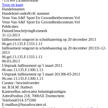
7131WP Lichtenvoorde
Toon op kaart
Handelsnamen
Handelend onder
KvK nummer
Venn Van A&F Sport En Gezondheidscentrum Vof
Venn Van A&F Sport En Gezondheidscentrum Vof
Publicaties
Datum
Omschrijving
Kenmerk
31-12-2013
faillissement omgezet in schuldsanering op 20 december 2013
06.gel.13.135.F.1333.1.13
faillissement omgezet in schuldsanering op 20 december 2013
31-12-
2013
06.gel.13.135.F.1333.1.13
06-03-2013
Uitspraak faillissement op 5 maart 2013
06.one.13.135.F.1300.1.13
Uitspraak faillissement op 5 maart 2013
06-03-2013
06.one.13.135.F.1300.1.13
Curator / bewindvoerder
mr. B.H.M. Harbers
Kantoor
Bax advocaten belastingkundigen
Adres
Postbus 218, 7000AE Doetinchem
Telefoon
0314-375500
E-mail
bax@baxadvocaten.nl