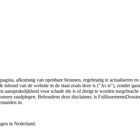
bpagina, afkomstig van openbare bronnen, regelmatig te actualiseren en 
 de inhoud van de website in de staat zoals deze is ("As is"), zonder ga
n aansprakelijkheid voor schade die is of dreigt te worden toegebracht 
 kunnen raadplegen. Behoudens deze disclaimer, is FaillissementsDossi
estanden in.
ingen in Nederland.