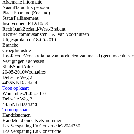
Algemene informatie
Naam
Natuurlijk persoon
Plaats
Baarland (Zeeland)
Status
Faillissement
Insolventienr.
F.12/10/59
Rechtbank
Zeeland-West-Brabant
Rechter-commissaris
mr. J.A. van Voorthuizen
Uitgesproken op
18-05-2010
Branche
Groep
Industrie
Hoofdcode
Vervaardiging van producten van metaal (geen machines e
Vestigingen / adressen
Sinds
Soort
Adres
20-05-2010
Woonadres
Delische Weg 2
4435NB Baarland
Toon op kaart
Woonadres
20-05-2010
Delische Weg 2
4435NB Baarland
Toon op kaart
Handelsnamen
Handelend onder
KvK nummer
Lcs Verspaning En Constructie
22044250
Lcs Verspaning En Constructie