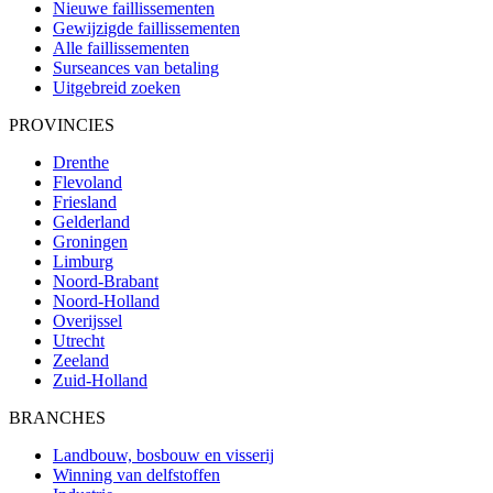
Nieuwe faillissementen
Gewijzigde faillissementen
Alle faillissementen
Surseances van betaling
Uitgebreid zoeken
PROVINCIES
Drenthe
Flevoland
Friesland
Gelderland
Groningen
Limburg
Noord-Brabant
Noord-Holland
Overijssel
Utrecht
Zeeland
Zuid-Holland
BRANCHES
Landbouw, bosbouw en visserij
Winning van delfstoffen