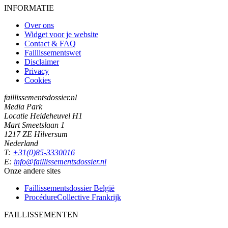
INFORMATIE
Over ons
Widget voor je website
Contact & FAQ
Faillissementswet
Disclaimer
Privacy
Cookies
faillissementsdossier.nl
Media Park
Locatie Heideheuvel H1
Mart Smeetslaan 1
1217 ZE Hilversum
Nederland
T:
+31(0)85-3330016
E:
info@faillissementsdossier.nl
Onze andere sites
Faillissementsdossier
België
ProcédureCollective
Frankrijk
FAILLISSEMENTEN