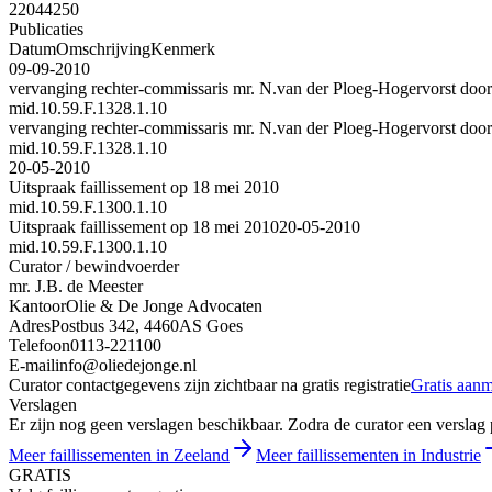
22044250
Publicaties
Datum
Omschrijving
Kenmerk
09-09-2010
vervanging rechter-commissaris mr. N.van der Ploeg-Hogervorst door
mid.10.59.F.1328.1.10
vervanging rechter-commissaris mr. N.van der Ploeg-Hogervorst door
mid.10.59.F.1328.1.10
20-05-2010
Uitspraak faillissement op 18 mei 2010
mid.10.59.F.1300.1.10
Uitspraak faillissement op 18 mei 2010
20-05-2010
mid.10.59.F.1300.1.10
Curator / bewindvoerder
mr. J.B. de Meester
Kantoor
Olie & De Jonge Advocaten
Adres
Postbus 342, 4460AS Goes
Telefoon
0113-221100
E-mail
info@oliedejonge.nl
Curator contactgegevens zijn zichtbaar na gratis registratie
Gratis aan
Verslagen
Er zijn nog geen verslagen beschikbaar. Zodra de curator een verslag pu
Meer faillissementen in Zeeland
Meer faillissementen in Industrie
GRATIS