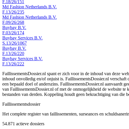
F.18/26/151
Md Fashion Netherlands B.V.
F.13/26/235
Md Fashion Netherlands B.V.
F.09/26/268
Buybay B.V.
F.03/26/174
Buybay Services B.V.
S.13/26/1067
Buybay B.V.
F.13/26/220
Buybay Services B.V.
F.13/26/222
FaillissementsDossier.nl spant er zich voor in de inhoud van deze we
inhoud onvolledig en/of onjuist is. FaillissementsDossier.nl verschaft
een bepaald doel of anderszins. FaillissementsDossier.nl aanvaardt gee
van FaillissementsDossier.nl of met de onmogelijkheid de website te
bestanden van derden. Koppeling houdt geen bekrachtiging van die b
Faillissements
dossier
Het complete register van faillissementen, surseances en schuldsaner
54.871
actieve dossiers