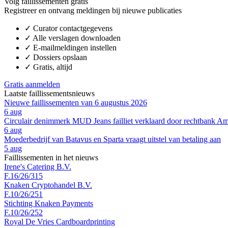
Volg faillissementen gratis
Registreer en ontvang meldingen bij nieuwe publicaties
✓
Curator contactgegevens
✓
Alle verslagen downloaden
✓
E-mailmeldingen instellen
✓
Dossiers opslaan
✓
Gratis, altijd
Gratis aanmelden
Laatste faillissementsnieuws
Nieuwe faillissementen van 6 augustus 2026
6 aug
Circulair denimmerk MUD Jeans failliet verklaard door rechtbank A
6 aug
Moederbedrijf van Batavus en Sparta vraagt uitstel van betaling aan
5 aug
Faillissementen in het nieuws
Irene's Catering B.V.
F.16/26/315
Knaken Cryptohandel B.V.
F.10/26/251
Stichting Knaken Payments
F.10/26/252
Royal De Vries Cardboardprinting