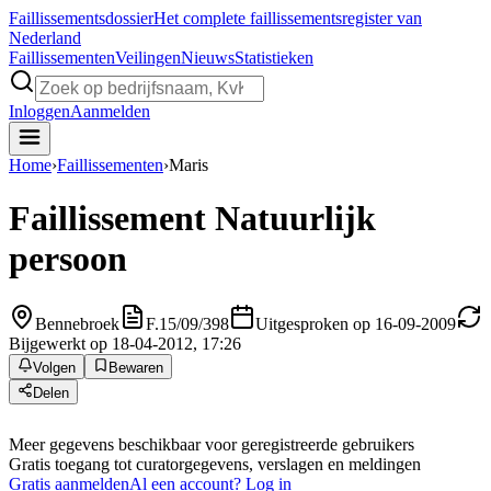
Faillissements
dossier
Het complete faillissementsregister van
Nederland
Faillissementen
Veilingen
Nieuws
Statistieken
Inloggen
Aanmelden
Home
›
Faillissementen
›
Maris
Faillissement
Natuurlijk
persoon
Bennebroek
F.15/09/398
Uitgesproken op 16-09-2009
Bijgewerkt op 18-04-2012, 17:26
Volgen
Bewaren
Delen
Meer gegevens beschikbaar voor geregistreerde gebruikers
Gratis toegang tot curatorgegevens, verslagen en meldingen
Gratis aanmelden
Al een account? Log in