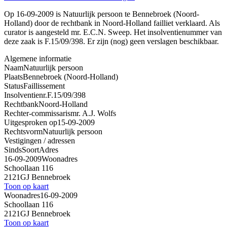
Op 16-09-2009 is Natuurlijk persoon te Bennebroek (Noord-
Holland) door de rechtbank in Noord-Holland failliet verklaard. Als
curator is aangesteld mr. E.C.N. Sweep. Het insolventienummer van
deze zaak is F.15/09/398. Er zijn (nog) geen verslagen beschikbaar.
Algemene informatie
Naam
Natuurlijk persoon
Plaats
Bennebroek (Noord-Holland)
Status
Faillissement
Insolventienr.
F.15/09/398
Rechtbank
Noord-Holland
Rechter-commissaris
mr. A.J. Wolfs
Uitgesproken op
15-09-2009
Rechtsvorm
Natuurlijk persoon
Vestigingen / adressen
Sinds
Soort
Adres
16-09-2009
Woonadres
Schoollaan 116
2121GJ Bennebroek
Toon op kaart
Woonadres
16-09-2009
Schoollaan 116
2121GJ Bennebroek
Toon op kaart