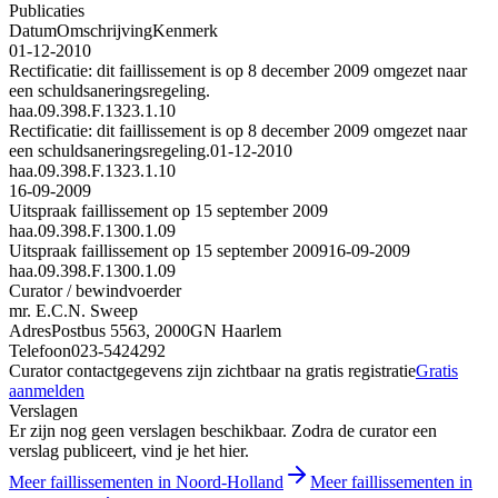
Publicaties
Datum
Omschrijving
Kenmerk
01-12-2010
Rectificatie: dit faillissement is op 8 december 2009 omgezet naar
een schuldsaneringsregeling.
haa.09.398.F.1323.1.10
Rectificatie: dit faillissement is op 8 december 2009 omgezet naar
een schuldsaneringsregeling.
01-12-2010
haa.09.398.F.1323.1.10
16-09-2009
Uitspraak faillissement op 15 september 2009
haa.09.398.F.1300.1.09
Uitspraak faillissement op 15 september 2009
16-09-2009
haa.09.398.F.1300.1.09
Curator / bewindvoerder
mr. E.C.N. Sweep
Adres
Postbus 5563, 2000GN Haarlem
Telefoon
023-5424292
Curator contactgegevens zijn zichtbaar na gratis registratie
Gratis
aanmelden
Verslagen
Er zijn nog geen verslagen beschikbaar. Zodra de curator een
verslag publiceert, vind je het hier.
Meer faillissementen in Noord-Holland
Meer faillissementen in