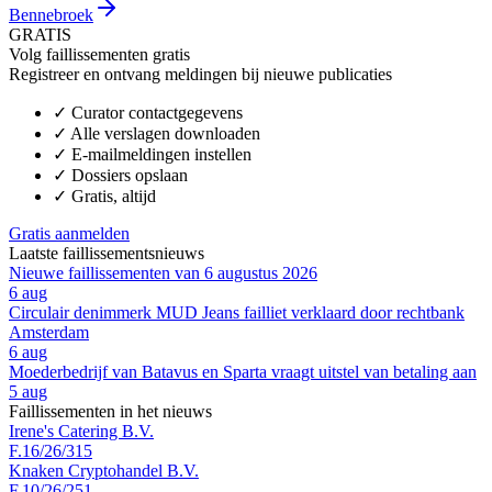
Bennebroek
GRATIS
Volg faillissementen gratis
Registreer en ontvang meldingen bij nieuwe publicaties
✓
Curator contactgegevens
✓
Alle verslagen downloaden
✓
E-mailmeldingen instellen
✓
Dossiers opslaan
✓
Gratis, altijd
Gratis aanmelden
Laatste faillissementsnieuws
Nieuwe faillissementen van 6 augustus 2026
6 aug
Circulair denimmerk MUD Jeans failliet verklaard door rechtbank
Amsterdam
6 aug
Moederbedrijf van Batavus en Sparta vraagt uitstel van betaling aan
5 aug
Faillissementen in het nieuws
Irene's Catering B.V.
F.16/26/315
Knaken Cryptohandel B.V.
F.10/26/251