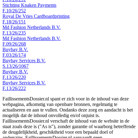
Stichting Knaken Payments
F.10/26/252
Royal De Vries Cardboardprinting
F.18/26/151
Md Fashion Netherlands B.V.
F.13/26/235
Md Fashion Netherlands B.V.
F.09/26/268
Buybay B.V.
F.03/26/174
Buybay Services B.V.
S.13/26/1067
Buybay B.V.
F.13/26/220
Buybay Services B.V.
F.13/26/222
FaillissementsDossier.nl spant er zich voor in de inhoud van deze
webpagina, afkomstig van openbare bronnen, regelmatig te
actualiseren en aan te vullen. Ondanks deze zorg en aandacht is het
mogelijk dat de inhoud onvolledig en/of onjuist is.
FaillissementsDossier.nl verschaft de inhoud van de website in de
staat zoals deze is ("As is"), zonder garantie of waarborg betreffende
de deugdelijkheid, geschiktheid voor een bepaald doel of
anderszins. FaillissementsDossier.nl aanvaardt geen