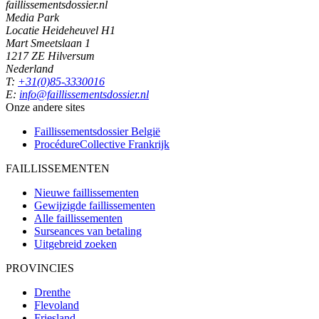
faillissementsdossier.nl
Media Park
Locatie Heideheuvel H1
Mart Smeetslaan 1
1217 ZE Hilversum
Nederland
T:
+31(0)85-3330016
E:
info@faillissementsdossier.nl
Onze andere sites
Faillissementsdossier
België
ProcédureCollective
Frankrijk
FAILLISSEMENTEN
Nieuwe faillissementen
Gewijzigde faillissementen
Alle faillissementen
Surseances van betaling
Uitgebreid zoeken
PROVINCIES
Drenthe
Flevoland
Friesland