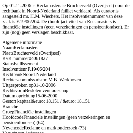
Op 01-11-2006 is Reclamasters te Bruchterveld (Overijssel) door de
rechtbank in Noord-Nederland failliet verklaard. Als curator is
aangesteld mr. H.M. Wiechers. Het insolventienummer van deze
zaak is F.19/06/204. De (hoofd)activiteit van Reclamasters is
financiële instellingen (geen verzekeringen en pensioenfondsen). Er
zijn (nog) geen verslagen beschikbaar.
Algemene informatie
Naam
Reclamasters
Plaats
Bruchterveld (Overijssel)
KvK-nummer
04061827
Status
Faillissement
Insolventienr.
F.19/06/204
Rechtbank
Noord-Nederland
Rechter-commissaris
mr. M.B. Werkhoven
Uitgesproken op
31-10-2006
Rechtsvorm
Besloten vennootschap
Datum oprichting
15-06-2000
Gestort kapitaal
&euro; 18.151 / &euro; 18.151
Branche
Groep
Financiële instellingen
Hoofdcode
Financiële instellingen (geen verzekeringen en
pensioenfondsen) (64)
Nevencode
Reclame en marktonderzoek (73)