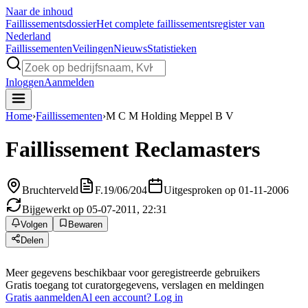
Naar de inhoud
Faillissements
dossier
Het complete faillissementsregister van
Nederland
Faillissementen
Veilingen
Nieuws
Statistieken
Inloggen
Aanmelden
Home
›
Faillissementen
›
M C M Holding Meppel B V
Faillissement
Reclamasters
Bruchterveld
F.19/06/204
Uitgesproken op 01-11-2006
Bijgewerkt op 05-07-2011, 22:31
Volgen
Bewaren
Delen
Meer gegevens beschikbaar voor geregistreerde gebruikers
Gratis toegang tot curatorgegevens, verslagen en meldingen
Gratis aanmelden
Al een account? Log in