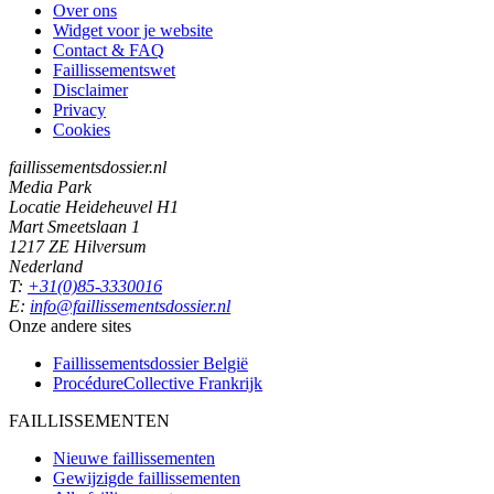
Over ons
Widget voor je website
Contact & FAQ
Faillissementswet
Disclaimer
Privacy
Cookies
faillissementsdossier.nl
Media Park
Locatie Heideheuvel H1
Mart Smeetslaan 1
1217 ZE Hilversum
Nederland
T:
+31(0)85-3330016
E:
info@faillissementsdossier.nl
Onze andere sites
Faillissementsdossier
België
ProcédureCollective
Frankrijk
FAILLISSEMENTEN
Nieuwe faillissementen
Gewijzigde faillissementen