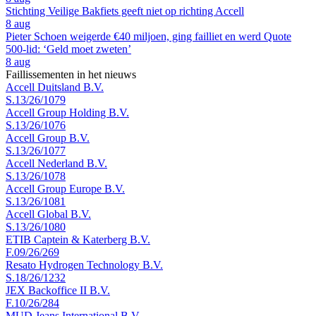
Stichting Veilige Bakfiets geeft niet op richting Accell
8 aug
Pieter Schoen weigerde €40 miljoen, ging failliet en werd Quote
500-lid: ‘Geld moet zweten’
8 aug
Faillissementen in het nieuws
Accell Duitsland B.V.
S.13/26/1079
Accell Group Holding B.V.
S.13/26/1076
Accell Group B.V.
S.13/26/1077
Accell Nederland B.V.
S.13/26/1078
Accell Group Europe B.V.
S.13/26/1081
Accell Global B.V.
S.13/26/1080
ETIB Captein & Katerberg B.V.
F.09/26/269
Resato Hydrogen Technology B.V.
S.18/26/1232
JEX Backoffice II B.V.
F.10/26/284
MUD Jeans International B.V.