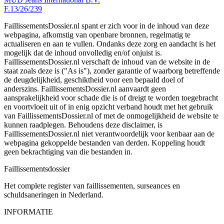
F.13/26/239
FaillissementsDossier.nl spant er zich voor in de inhoud van deze
webpagina, afkomstig van openbare bronnen, regelmatig te
actualiseren en aan te vullen. Ondanks deze zorg en aandacht is het
mogelijk dat de inhoud onvolledig en/of onjuist is.
FaillissementsDossier.nl verschaft de inhoud van de website in de
staat zoals deze is ("As is"), zonder garantie of waarborg betreffende
de deugdelijkheid, geschiktheid voor een bepaald doel of
anderszins. FaillissementsDossier.nl aanvaardt geen
aansprakelijkheid voor schade die is of dreigt te worden toegebracht
en voortvloeit uit of in enig opzicht verband houdt met het gebruik
van FaillissementsDossier.nl of met de onmogelijkheid de website te
kunnen raadplegen. Behoudens deze disclaimer, is
FaillissementsDossier.nl niet verantwoordelijk voor kenbaar aan de
webpagina gekoppelde bestanden van derden. Koppeling houdt
geen bekrachtiging van die bestanden in.
Faillissements
dossier
Het complete register van faillissementen, surseances en
schuldsaneringen in Nederland.
INFORMATIE