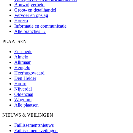
Bouwnijverheid
Groot- en detailhandel
Vervoer en opslag
Horeca
Informatie en communicatie
Alle branches →
PLAATSEN
Enschede
Almelo
Alkmaar
Hengelo
Heerhugowaard
Den Helder
Hoorn
Nijverdal
Oldenzaal
Wognum
Alle plaatsen →
NIEUWS & VEILINGEN
Faillissementsnieuws
Faillissementsveilingen