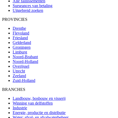
Alle faillissementen
Surseances van betaling
Uitgebreid zoeken
PROVINCIES
Drenthe
Flevoland
Friesland
Gelderland
Groningen
Limburg
Noord-Brabant
Noord-Holland
Overijssel
Utrecht
Zeeland
Zuid-Holland
BRANCHES
Landbouw, bosbouw en visserij
Winning van delfstoffen
Industrie
Energie, productie en distributie
Water; afval- en afvalwaterbeheer