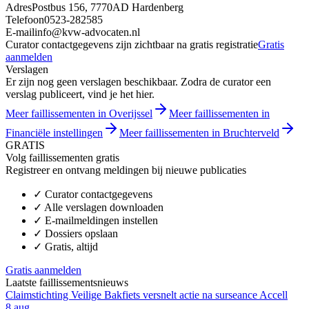
Adres
Postbus 156, 7770AD Hardenberg
Telefoon
0523-282585
E-mail
info@kvw-advocaten.nl
Curator contactgegevens zijn zichtbaar na gratis registratie
Gratis
aanmelden
Verslagen
Er zijn nog geen verslagen beschikbaar. Zodra de curator een
verslag publiceert, vind je het hier.
Meer faillissementen in Overijssel
Meer faillissementen in
Financiële instellingen
Meer faillissementen in Bruchterveld
GRATIS
Volg faillissementen gratis
Registreer en ontvang meldingen bij nieuwe publicaties
✓
Curator contactgegevens
✓
Alle verslagen downloaden
✓
E-mailmeldingen instellen
✓
Dossiers opslaan
✓
Gratis, altijd
Gratis aanmelden
Laatste faillissementsnieuws
Claimstichting Veilige Bakfiets versnelt actie na surseance Accell
8 aug