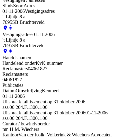
Vestigingen / adressen
Sinds
Soort
Adres
01-11-2006
Vestigingsadres
't Lijntje 8 a
7695SB Bruchterveld
Vestigingsadres
01-11-2006
't Lijntje 8 a
7695SB Bruchterveld
Handelsnamen
Handelend onder
KvK nummer
Reclamasters
04061827
Reclamasters
04061827
Publicaties
Datum
Omschrijving
Kenmerk
01-11-2006
Uitspraak faillissement op 31 oktober 2006
ass.06.204.F.1300.1.06
Uitspraak faillissement op 31 oktober 2006
01-11-2006
ass.06.204.F.1300.1.06
Curator / bewindvoerder
mr. H.M. Wiechers
Kantoor
Van der Kolk, Volkerink & Wiechers Advocaten