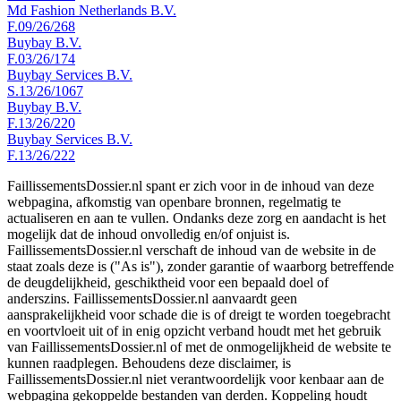
Md Fashion Netherlands B.V.
F.09/26/268
Buybay B.V.
F.03/26/174
Buybay Services B.V.
S.13/26/1067
Buybay B.V.
F.13/26/220
Buybay Services B.V.
F.13/26/222
FaillissementsDossier.nl spant er zich voor in de inhoud van deze
webpagina, afkomstig van openbare bronnen, regelmatig te
actualiseren en aan te vullen. Ondanks deze zorg en aandacht is het
mogelijk dat de inhoud onvolledig en/of onjuist is.
FaillissementsDossier.nl verschaft de inhoud van de website in de
staat zoals deze is ("As is"), zonder garantie of waarborg betreffende
de deugdelijkheid, geschiktheid voor een bepaald doel of
anderszins. FaillissementsDossier.nl aanvaardt geen
aansprakelijkheid voor schade die is of dreigt te worden toegebracht
en voortvloeit uit of in enig opzicht verband houdt met het gebruik
van FaillissementsDossier.nl of met de onmogelijkheid de website te
kunnen raadplegen. Behoudens deze disclaimer, is
FaillissementsDossier.nl niet verantwoordelijk voor kenbaar aan de
webpagina gekoppelde bestanden van derden. Koppeling houdt