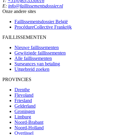
T:
+31(0)85-3330016
E:
info@faillissementsdossier.nl
Onze andere sites
Faillissementsdossier
België
ProcédureCollective
Frankrijk
FAILLISSEMENTEN
Nieuwe faillissementen
Gewijzigde faillissementen
Alle faillissementen
Surseances van betaling
Uitgebreid zoeken
PROVINCIES
Drenthe
Flevoland
Friesland
Gelderland
Groningen
Limburg
Noord-Brabant
Noord-Holland
Overijssel