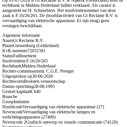
Op 01-07-2026 is Gt Reclame B.V. te Nijkerk (Gelderland) door de
rechtbank in Midden-Nederland failliet verklaard. Als curator is
aangesteld mr H. Schuurbiers. Het insolventienummer van deze
zaak is F.16/26/265. De (hoofd)activiteit van Gt Reclame B.V. is
vervaardiging van elektrische apparatuur. Er zijn (nog) geen
verslagen beschikbaar.
Algemene informatie
Naam
Gt Reclame B.V.
Plaats
Giessenburg (Gelderland)
KvK-nummer
72031581
Status
Faillissement
Insolventienr.
F.16/26/265
Rechtbank
Midden-Nederland
Rechter-commissaris
mr. C.G.E. Prenger
Uitgesproken op
30-06-2026
Rechtsvorm
Besloten vennootschap
Datum oprichting
28-08-1995
Gestort kapitaal
€ 640
Branche
Groep
Industrie
Hoofdcode
Vervaardiging van elektrische apparatuur (27)
Nevencode
Vervaardiging van elektrische lampen en
verlichtingsapparaten (27400)
Nevencode 2
Grafisch ontwerp en visuele communicatie (74120)