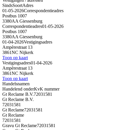
Vestigingen / adressen
Sinds
Soort
Adres
01-05-2026
Correspondentieadres
Postbus 1007
3380AA Giessenburg
Correspondentieadres
01-05-2026
Postbus 1007
3380AA Giessenburg
01-04-2026
Vestigingsadres
Ampèrestraat 13
3861NC Nijkerk
Toon op kaart
Vestigingsadres
01-04-2026
Ampèrestraat 13
3861NC Nijkerk
Toon op kaart
Handelsnamen
Handelend onder
KvK nummer
Gt Reclame B.V.
72031581
Gt Reclame B.V.
72031581
Gt Reclame
72031581
Gt Reclame
72031581
Gravu Gt Reclame
72031581