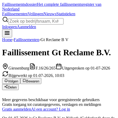
Faillissements
dossier
Het complete faillissementsregister van
Nederland
Faillissementen
Veilingen
Nieuws
Statistieken
Inloggen
Aanmelden
Home
›
Faillissementen
›
Gt Reclame B V
Faillissement
Gt Reclame B.V.
Giessenburg
F.16/26/265
Uitgesproken op 01-07-2026
Bijgewerkt op 01-07-2026, 10:03
Volgen
Bewaren
Delen
Meer gegevens beschikbaar voor geregistreerde gebruikers
Gratis toegang tot curatorgegevens, verslagen en meldingen
Gratis aanmelden
Al een account? Log in