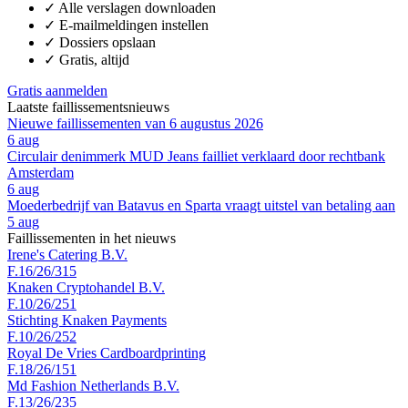
✓
Alle verslagen downloaden
✓
E-mailmeldingen instellen
✓
Dossiers opslaan
✓
Gratis, altijd
Gratis aanmelden
Laatste faillissementsnieuws
Nieuwe faillissementen van 6 augustus 2026
6 aug
Circulair denimmerk MUD Jeans failliet verklaard door rechtbank
Amsterdam
6 aug
Moederbedrijf van Batavus en Sparta vraagt uitstel van betaling aan
5 aug
Faillissementen in het nieuws
Irene's Catering B.V.
F.16/26/315
Knaken Cryptohandel B.V.
F.10/26/251
Stichting Knaken Payments
F.10/26/252
Royal De Vries Cardboardprinting
F.18/26/151
Md Fashion Netherlands B.V.
F.13/26/235