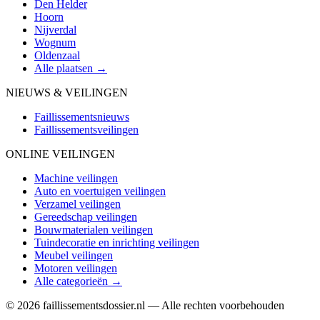
Den Helder
Hoorn
Nijverdal
Wognum
Oldenzaal
Alle plaatsen →
NIEUWS & VEILINGEN
Faillissementsnieuws
Faillissementsveilingen
ONLINE VEILINGEN
Machine veilingen
Auto en voertuigen veilingen
Verzamel veilingen
Gereedschap veilingen
Bouwmaterialen veilingen
Tuindecoratie en inrichting veilingen
Meubel veilingen
Motoren veilingen
Alle categorieën →
© 2026 faillissementsdossier.nl — Alle rechten voorbehouden