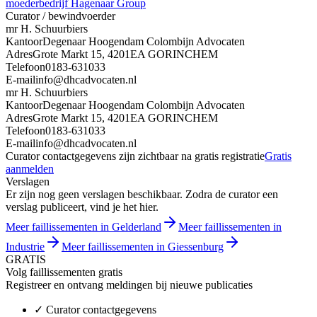
moederbedrijf Hagenaar Group
Curator / bewindvoerder
mr H. Schuurbiers
Kantoor
Degenaar Hoogendam Colombijn Advocaten
Adres
Grote Markt 15, 4201EA GORINCHEM
Telefoon
0183-631033
E-mail
info@dhcadvocaten.nl
mr H. Schuurbiers
Kantoor
Degenaar Hoogendam Colombijn Advocaten
Adres
Grote Markt 15, 4201EA GORINCHEM
Telefoon
0183-631033
E-mail
info@dhcadvocaten.nl
Curator contactgegevens zijn zichtbaar na gratis registratie
Gratis
aanmelden
Verslagen
Er zijn nog geen verslagen beschikbaar. Zodra de curator een
verslag publiceert, vind je het hier.
Meer faillissementen in Gelderland
Meer faillissementen in
Industrie
Meer faillissementen in Giessenburg
GRATIS
Volg faillissementen gratis
Registreer en ontvang meldingen bij nieuwe publicaties
✓
Curator contactgegevens