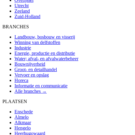
Overijssel
Utrecht
Zeeland
Zuid-Holland
BRANCHES
Landbouw, bosbouw en visserij
Winning van delfstoffen
Industrie
Energie, productie en distributie
Water; afval- en afvalwaterbeheer
Bouwnijverheid
Groot- en detailhandel
Vervoer en opslag
Horeca
Informatie en communicatie
Alle branches →
PLAATSEN
Enschede
Almelo
Alkmaar
Hengelo
Heerhugowaard