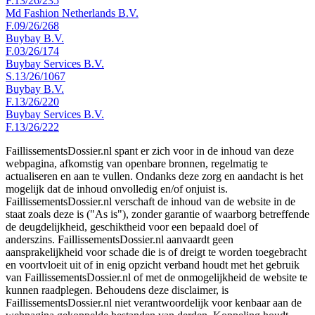
F.13/26/235
Md Fashion Netherlands B.V.
F.09/26/268
Buybay B.V.
F.03/26/174
Buybay Services B.V.
S.13/26/1067
Buybay B.V.
F.13/26/220
Buybay Services B.V.
F.13/26/222
FaillissementsDossier.nl spant er zich voor in de inhoud van deze
webpagina, afkomstig van openbare bronnen, regelmatig te
actualiseren en aan te vullen. Ondanks deze zorg en aandacht is het
mogelijk dat de inhoud onvolledig en/of onjuist is.
FaillissementsDossier.nl verschaft de inhoud van de website in de
staat zoals deze is ("As is"), zonder garantie of waarborg betreffende
de deugdelijkheid, geschiktheid voor een bepaald doel of
anderszins. FaillissementsDossier.nl aanvaardt geen
aansprakelijkheid voor schade die is of dreigt te worden toegebracht
en voortvloeit uit of in enig opzicht verband houdt met het gebruik
van FaillissementsDossier.nl of met de onmogelijkheid de website te
kunnen raadplegen. Behoudens deze disclaimer, is
FaillissementsDossier.nl niet verantwoordelijk voor kenbaar aan de