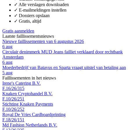
✓
Alle verslagen downloaden
✓
E-mailmeldingen instellen
✓
Dossiers opslaan
✓
Gratis, altijd
Gratis aanmelden
Laatste faillissementsnieuws
Nieuwe faillissementen van 6 augustus 2026
6 aug
Circulair denimmerk MUD Jeans failliet verklaard door rechtbank
Amsterdam
6 aug
Moederbedrijf van Batavus en Sparta vraagt uitstel van betaling aan
5 aug
Faillissementen in het nieuws
Irene's Catering B.V.
F.16/26/315
Knaken Cryptohandel B.V.
F.10/26/251
Stichting Knaken Payments
F.10/26/252
Royal De Vries Cardboardprinting
F.18/26/151
Md Fashion Netherlands B.V.