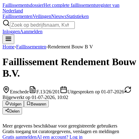
Faillissements
dossier
Het complete faillissementsregister van
Nederland
Faillissementen
Veilingen
Nieuws
Statistieken
Inloggen
Aanmelden
Home
›
Faillissementen
›
Rendement Bouw B V
Faillissement
Rendement Bouw
B.V.
Enschede
F.13/26/201
Uitgesproken op 01-07-2026
Bijgewerkt op 01-07-2026, 10:02
Volgen
Bewaren
Delen
Meer gegevens beschikbaar voor geregistreerde gebruikers
Gratis toegang tot curatorgegevens, verslagen en meldingen
Gratis aanmelden
Al een account? Log in