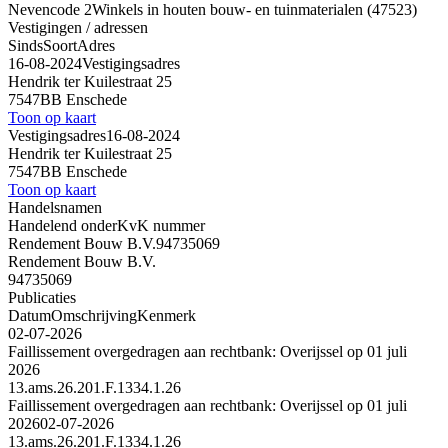
Nevencode 2
Winkels in houten bouw- en tuinmaterialen (47523)
Vestigingen / adressen
Sinds
Soort
Adres
16-08-2024
Vestigingsadres
Hendrik ter Kuilestraat 25
7547BB Enschede
Toon op kaart
Vestigingsadres
16-08-2024
Hendrik ter Kuilestraat 25
7547BB Enschede
Toon op kaart
Handelsnamen
Handelend onder
KvK nummer
Rendement Bouw B.V.
94735069
Rendement Bouw B.V.
94735069
Publicaties
Datum
Omschrijving
Kenmerk
02-07-2026
Faillissement overgedragen aan rechtbank: Overijssel op 01 juli
2026
13.ams.26.201.F.1334.1.26
Faillissement overgedragen aan rechtbank: Overijssel op 01 juli
2026
02-07-2026
13.ams.26.201.F.1334.1.26