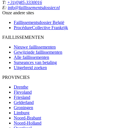
T:
+31(0)85-3330016
E:
info@faillissementsdossier.nl
Onze andere sites
Faillissementsdossier
België
ProcédureCollective
Frankrijk
FAILLISSEMENTEN
Nieuwe faillissementen
Gewijzigde faillissementen
Alle faillissementen
Surseances van betaling
Uitgebreid zoeken
PROVINCIES
Drenthe
Flevoland
Friesland
Gelderland
Groningen
Limburg
Noord-Brabant
Noord-Holland