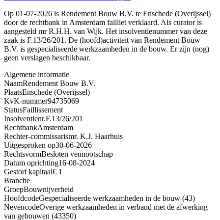
Op 01-07-2026 is Rendement Bouw B.V. te Enschede (Overijssel)
door de rechtbank in Amsterdam failliet verklaard. Als curator is
aangesteld mr R.H.H. van Wijk. Het insolventienummer van deze
zaak is F.13/26/201. De (hoofd)activiteit van Rendement Bouw
B.V. is gespecialiseerde werkzaamheden in de bouw. Er zijn (nog)
geen verslagen beschikbaar.
Algemene informatie
Naam
Rendement Bouw B.V.
Plaats
Enschede (Overijssel)
KvK-nummer
94735069
Status
Faillissement
Insolventienr.
F.13/26/201
Rechtbank
Amsterdam
Rechter-commissaris
mr. K.J. Haarhuis
Uitgesproken op
30-06-2026
Rechtsvorm
Besloten vennootschap
Datum oprichting
16-08-2024
Gestort kapitaal
€ 1
Branche
Groep
Bouwnijverheid
Hoofdcode
Gespecialiseerde werkzaamheden in de bouw (43)
Nevencode
Overige werkzaamheden in verband met de afwerking
van gebouwen (43350)