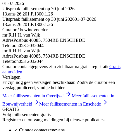
01-07-2026
Uitspraak faillissement op 30 juni 2026
13.ams.26.201.F.1300.1.26
Uitspraak faillissement op 30 juni 2026
01-07-2026
13.ams.26.201.F.1300.1.26
Curator / bewindvoerder
mr R.H.H. van Wijk
Adres
Postbus 40085, 7504RB ENSCHEDE
Telefoon
053-2032044
mr R.H.H. van Wijk
Adres
Postbus 40085, 7504RB ENSCHEDE
Telefoon
053-2032044
Curator contactgegevens zijn zichtbaar na gratis registratie
Gratis
aanmelden
Verslagen
Er zijn nog geen verslagen beschikbaar. Zodra de curator een
verslag publiceert, vind je het hier.
Meer faillissementen in Overijssel
Meer faillissementen in
Bouwnijverheid
Meer faillissementen in Enschede
GRATIS
Volg faillissementen gratis
Registreer en ontvang meldingen bij nieuwe publicaties
✓
Curator contactgegevens