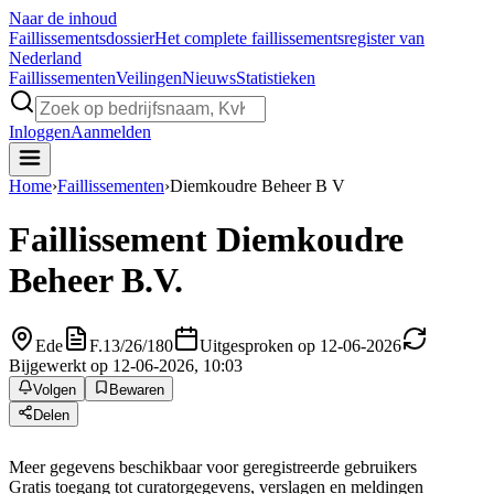
Naar de inhoud
Faillissements
dossier
Het complete faillissementsregister van
Nederland
Faillissementen
Veilingen
Nieuws
Statistieken
Inloggen
Aanmelden
Home
›
Faillissementen
›
Diemkoudre Beheer B V
Faillissement
Diemkoudre
Beheer B.V.
Ede
F.13/26/180
Uitgesproken op 12-06-2026
Bijgewerkt op 12-06-2026, 10:03
Volgen
Bewaren
Delen
Meer gegevens beschikbaar voor geregistreerde gebruikers
Gratis toegang tot curatorgegevens, verslagen en meldingen