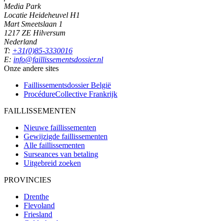
Media Park
Locatie Heideheuvel H1
Mart Smeetslaan 1
1217 ZE Hilversum
Nederland
T:
+31(0)85-3330016
E:
info@faillissementsdossier.nl
Onze andere sites
Faillissementsdossier
België
ProcédureCollective
Frankrijk
FAILLISSEMENTEN
Nieuwe faillissementen
Gewijzigde faillissementen
Alle faillissementen
Surseances van betaling
Uitgebreid zoeken
PROVINCIES
Drenthe
Flevoland
Friesland