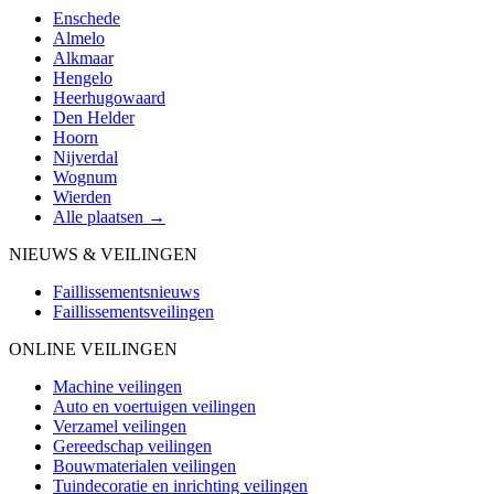
Enschede
Almelo
Alkmaar
Hengelo
Heerhugowaard
Den Helder
Hoorn
Nijverdal
Wognum
Wierden
Alle plaatsen →
NIEUWS & VEILINGEN
Faillissementsnieuws
Faillissementsveilingen
ONLINE VEILINGEN
Machine veilingen
Auto en voertuigen veilingen
Verzamel veilingen
Gereedschap veilingen
Bouwmaterialen veilingen
Tuindecoratie en inrichting veilingen