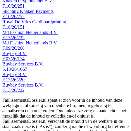
Knaken Cryptohandel B.V.
F.10/26/251
Stichting Knaken Payments
F.10/26/252
Royal De Vries Cardboardprinting
F.18/26/151
Md Fashion Netherlands B.V.
F.13/26/235
Md Fashion Netherlands B.V.
F.09/26/268
Buybay B.V.
F.03/26/174
Buybay Services B.V.
S.13/26/1067
Buybay B.V.
F.13/26/220
Buybay Services B.V.
F.13/26/222
FaillissementsDossier.nl spant er zich voor in de inhoud van deze
webpagina, afkomstig van openbare bronnen, regelmatig te
actualiseren en aan te vullen. Ondanks deze zorg en aandacht is het
mogelijk dat de inhoud onvolledig en/of onjuist is.
FaillissementsDossier.nl verschaft de inhoud van de website in de
staat zoals deze is ("As is"), zonder garantie of waarborg betreffende