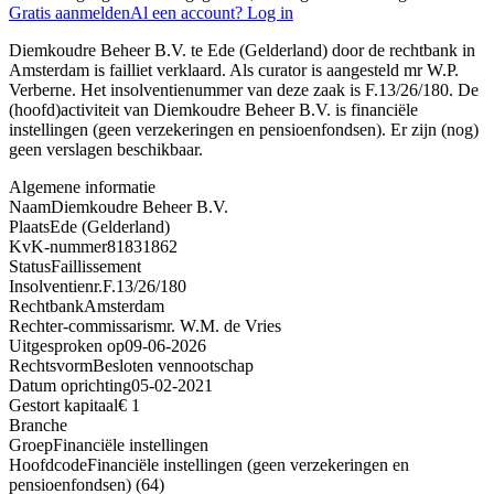
Gratis aanmelden
Al een account? Log in
Diemkoudre Beheer B.V. te Ede (Gelderland) door de rechtbank in
Amsterdam is failliet verklaard. Als curator is aangesteld mr W.P.
Verberne. Het insolventienummer van deze zaak is F.13/26/180. De
(hoofd)activiteit van Diemkoudre Beheer B.V. is financiële
instellingen (geen verzekeringen en pensioenfondsen). Er zijn (nog)
geen verslagen beschikbaar.
Algemene informatie
Naam
Diemkoudre Beheer B.V.
Plaats
Ede (Gelderland)
KvK-nummer
81831862
Status
Faillissement
Insolventienr.
F.13/26/180
Rechtbank
Amsterdam
Rechter-commissaris
mr. W.M. de Vries
Uitgesproken op
09-06-2026
Rechtsvorm
Besloten vennootschap
Datum oprichting
05-02-2021
Gestort kapitaal
€ 1
Branche
Groep
Financiële instellingen
Hoofdcode
Financiële instellingen (geen verzekeringen en
pensioenfondsen) (64)