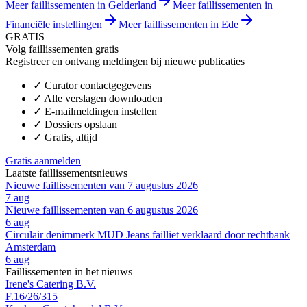
Meer faillissementen in Gelderland
Meer faillissementen in
Financiële instellingen
Meer faillissementen in Ede
GRATIS
Volg faillissementen gratis
Registreer en ontvang meldingen bij nieuwe publicaties
✓
Curator contactgegevens
✓
Alle verslagen downloaden
✓
E-mailmeldingen instellen
✓
Dossiers opslaan
✓
Gratis, altijd
Gratis aanmelden
Laatste faillissementsnieuws
Nieuwe faillissementen van 7 augustus 2026
7 aug
Nieuwe faillissementen van 6 augustus 2026
6 aug
Circulair denimmerk MUD Jeans failliet verklaard door rechtbank
Amsterdam
6 aug
Faillissementen in het nieuws
Irene's Catering B.V.
F.16/26/315