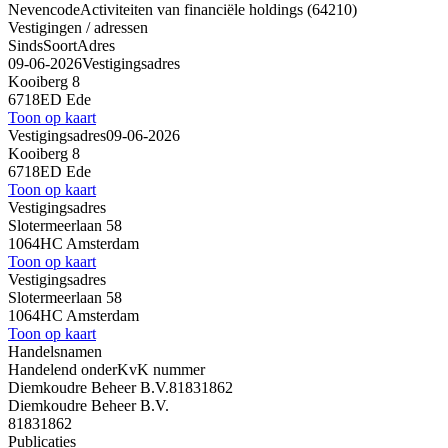
Nevencode
Activiteiten van financiële holdings (64210)
Vestigingen / adressen
Sinds
Soort
Adres
09-06-2026
Vestigingsadres
Kooiberg 8
6718ED Ede
Toon op kaart
Vestigingsadres
09-06-2026
Kooiberg 8
6718ED Ede
Toon op kaart
Vestigingsadres
Slotermeerlaan 58
1064HC Amsterdam
Toon op kaart
Vestigingsadres
Slotermeerlaan 58
1064HC Amsterdam
Toon op kaart
Handelsnamen
Handelend onder
KvK nummer
Diemkoudre Beheer B.V.
81831862
Diemkoudre Beheer B.V.
81831862
Publicaties