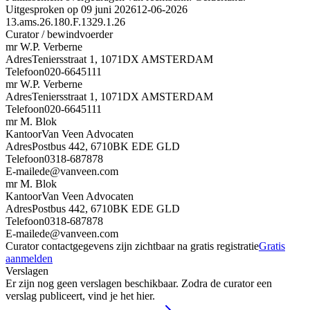
Uitgesproken op 09 juni 2026
12-06-2026
13.ams.26.180.F.1329.1.26
Curator / bewindvoerder
mr W.P. Verberne
Adres
Teniersstraat 1, 1071DX AMSTERDAM
Telefoon
020-6645111
mr W.P. Verberne
Adres
Teniersstraat 1, 1071DX AMSTERDAM
Telefoon
020-6645111
mr M. Blok
Kantoor
Van Veen Advocaten
Adres
Postbus 442, 6710BK EDE GLD
Telefoon
0318-687878
E-mail
ede@vanveen.com
mr M. Blok
Kantoor
Van Veen Advocaten
Adres
Postbus 442, 6710BK EDE GLD
Telefoon
0318-687878
E-mail
ede@vanveen.com
Curator contactgegevens zijn zichtbaar na gratis registratie
Gratis
aanmelden
Verslagen
Er zijn nog geen verslagen beschikbaar. Zodra de curator een
verslag publiceert, vind je het hier.