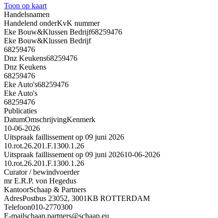
Toon op kaart
Handelsnamen
Handelend onder
KvK nummer
Eke Bouw&Klussen Bedrijf
68259476
Eke Bouw&Klussen Bedrijf
68259476
Dnz Keukens
68259476
Dnz Keukens
68259476
Eke Auto's
68259476
Eke Auto's
68259476
Publicaties
Datum
Omschrijving
Kenmerk
10-06-2026
Uitspraak faillissement op 09 juni 2026
10.rot.26.201.F.1300.1.26
Uitspraak faillissement op 09 juni 2026
10-06-2026
10.rot.26.201.F.1300.1.26
Curator / bewindvoerder
mr E.R.P. von Hegedus
Kantoor
Schaap & Partners
Adres
Postbus 23052, 3001KB ROTTERDAM
Telefoon
010-2770300
E-mail
schaap.partners@schaap.eu