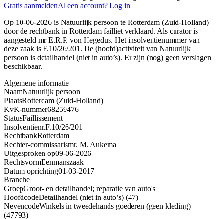
Gratis aanmelden
Al een account? Log in
Op 10-06-2026 is Natuurlijk persoon te Rotterdam (Zuid-Holland)
door de rechtbank in Rotterdam failliet verklaard. Als curator is
aangesteld mr E.R.P. von Hegedus. Het insolventienummer van
deze zaak is F.10/26/201. De (hoofd)activiteit van Natuurlijk
persoon is detailhandel (niet in auto’s). Er zijn (nog) geen verslagen
beschikbaar.
Algemene informatie
Naam
Natuurlijk persoon
Plaats
Rotterdam (Zuid-Holland)
KvK-nummer
68259476
Status
Faillissement
Insolventienr.
F.10/26/201
Rechtbank
Rotterdam
Rechter-commissaris
mr. M. Aukema
Uitgesproken op
09-06-2026
Rechtsvorm
Eenmanszaak
Datum oprichting
01-03-2017
Branche
Groep
Groot- en detailhandel; reparatie van auto's
Hoofdcode
Detailhandel (niet in auto’s) (47)
Nevencode
Winkels in tweedehands goederen (geen kleding)
(47793)