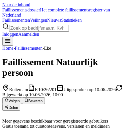
Naar de inhoud
Faillissements
dossier
Het complete faillissementsregister van
Nederland
Faillissementen
Veilingen
Nieuws
Statistieken
Inloggen
Aanmelden
Home
›
Faillissementen
›
Eke
Faillissement
Natuurlijk
persoon
Rotterdam
F.10/26/201
Uitgesproken op 10-06-2026
Bijgewerkt op 10-06-2026, 10:00
Volgen
Bewaren
Delen
Meer gegevens beschikbaar voor geregistreerde gebruikers
Gratis toegang tot curatorgegevens, verslagen en meldingen