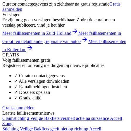
Curator contactgegevens zijn zichtbaar na gratis registratie
Gratis
aanmelden
Verslagen
Er zijn nog geen verslagen beschikbaar. Zodra de curator een
verslag publiceert, vind je het hier.
Meer faillissementen in Zuid-Holland
Meer faillissementen in
Groot- en detailhandel; reparatie van auto's
Meer faillissementen
in Rotterdam
GRATIS
Volg faillissementen gratis
Registreer en ontvang meldingen bij nieuwe publicaties
✓
Curator contactgegevens
✓
Alle verslagen downloaden
✓
E-mailmeldingen instellen
✓
Dossiers opslaan
✓
Gratis, altijd
Gratis aanmelden
Laatste faillissementsnieuws
Claimstichting Veilige Bakfiets versnelt actie na surseance Accell
8 aug
Stichting Veilige Bakfiets geeft niet op richting Accell