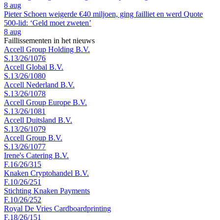
8 aug
Pieter Schoen weigerde €40 miljoen, ging failliet en werd Quote
500-lid: ‘Geld moet zweten’
8 aug
Faillissementen in het nieuws
Accell Group Holding B.V.
S.13/26/1076
Accell Global B.V.
S.13/26/1080
Accell Nederland B.V.
S.13/26/1078
Accell Group Europe B.V.
S.13/26/1081
Accell Duitsland B.V.
S.13/26/1079
Accell Group B.V.
S.13/26/1077
Irene's Catering B.V.
F.16/26/315
Knaken Cryptohandel B.V.
F.10/26/251
Stichting Knaken Payments
F.10/26/252
Royal De Vries Cardboardprinting
F.18/26/151