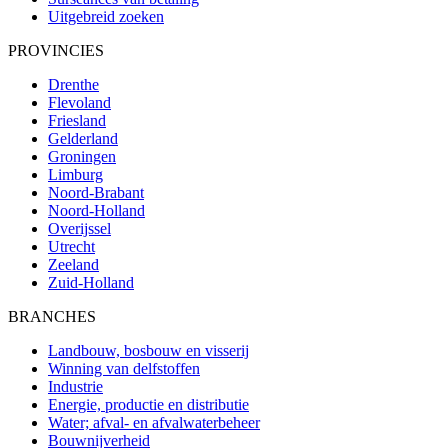
Uitgebreid zoeken
PROVINCIES
Drenthe
Flevoland
Friesland
Gelderland
Groningen
Limburg
Noord-Brabant
Noord-Holland
Overijssel
Utrecht
Zeeland
Zuid-Holland
BRANCHES
Landbouw, bosbouw en visserij
Winning van delfstoffen
Industrie
Energie, productie en distributie
Water; afval- en afvalwaterbeheer
Bouwnijverheid