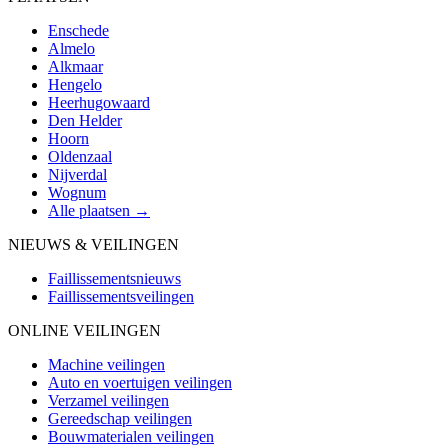
Enschede
Almelo
Alkmaar
Hengelo
Heerhugowaard
Den Helder
Hoorn
Oldenzaal
Nijverdal
Wognum
Alle plaatsen →
NIEUWS & VEILINGEN
Faillissementsnieuws
Faillissementsveilingen
ONLINE VEILINGEN
Machine veilingen
Auto en voertuigen veilingen
Verzamel veilingen
Gereedschap veilingen
Bouwmaterialen veilingen