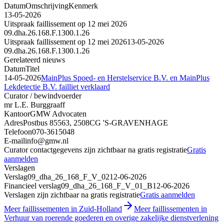
Datum
Omschrijving
Kenmerk
13-05-2026
Uitspraak faillissement op 12 mei 2026
09.dha.26.168.F.1300.1.26
Uitspraak faillissement op 12 mei 2026
13-05-2026
09.dha.26.168.F.1300.1.26
Gerelateerd nieuws
Datum
Titel
14-05-2026
MainPlus Spoed- en Herstelservice B.V. en MainPlus
Lekdetectie B.V. failliet verklaard
Curator / bewindvoerder
mr L.E. Burggraaff
Kantoor
GMW Advocaten
Adres
Postbus 85563, 2508CG 'S-GRAVENHAGE
Telefoon
070-3615048
E-mail
info@gmw.nl
Curator contactgegevens zijn zichtbaar na gratis registratie
Gratis
aanmelden
Verslagen
Verslag
09_dha_26_168_F_V_02
12-06-2026
Financieel verslag
09_dha_26_168_F_V_01_B
12-06-2026
Verslagen zijn zichtbaar na gratis registratie
Gratis aanmelden
Meer faillissementen in Zuid-Holland
Meer faillissementen in
Verhuur van roerende goederen en overige zakelijke dienstverlening