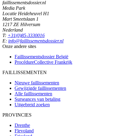
faillissementsdossier.nl
Media Park
Locatie Heideheuvel H1
Mart Smeetslaan 1
1217 ZE Hilversum
Nederland
T:
+31(0)85-3330016
E:
info@faillissementsdossier.nl
Onze andere sites
Faillissementsdossier
België
ProcédureCollective
Frankrijk
FAILLISSEMENTEN
Nieuwe faillissementen
Gewijzigde faillissementen
Alle faillissementen
Surseances van betaling
Uitgebreid zoeken
PROVINCIES
Drenthe
Flevoland