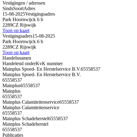
Vestigingen / adressen
Sinds
Soort
Adres
15-08-2025
Vestigingsadres
Park Hoornwijck 6 b
2289CZ Rijswijk
Toon op kaart
Vestigingsadres
15-08-2025
Park Hoornwijck 6 b
2289CZ Rijswijk
Toon op kaart
Handelsnamen
Handelend onder
KvK nummer
Mainplus Spoed- En Herstelservice B.V.
65558537
Mainplus Spoed- En Herstelservice B.V.
65558537
Mainplus
65558537
Mainplus
65558537
Mainplus Calamiteitenservice
65558537
Mainplus Calamiteitenservice
65558537
Mainplus Schadeherstel
65558537
Mainplus Schadeherstel
65558537
Publicaties