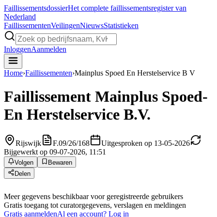
Faillissements
dossier
Het complete faillissementsregister van
Nederland
Faillissementen
Veilingen
Nieuws
Statistieken
Inloggen
Aanmelden
Home
›
Faillissementen
›
Mainplus Spoed En Herstelservice B V
Faillissement
Mainplus Spoed-
En Herstelservice B.V.
Rijswijk
F.09/26/168
Uitgesproken op 13-05-2026
Bijgewerkt op 09-07-2026, 11:51
Volgen
Bewaren
Delen
Meer gegevens beschikbaar voor geregistreerde gebruikers
Gratis toegang tot curatorgegevens, verslagen en meldingen
Gratis aanmelden
Al een account? Log in