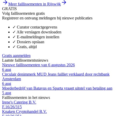
Meer faillissementen in Rijswijk
GRATIS
Volg faillissementen gratis
Registreer en ontvang meldingen bij nieuwe publicaties
✓
Curator contactgegevens
✓
Alle verslagen downloaden
✓
E-mailmeldingen instellen
✓
Dossiers opslaan
✓
Gratis, altijd
Gratis aanmelden
Laatste faillissementsnieuws
Nieuwe faillissementen van 6 augustus 2026
6 aug
Circulair denimmerk MUD Jeans failliet verklaard door rechtbank
Amsterdam
6 aug
Moederbedrijf van Batavus en Sparta vraagt uitstel van betaling aan
5 aug
Faillissementen in het nieuws
Irene's Catering B.V.
F.16/26/315
Knaken Cryptohandel B.V.