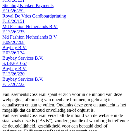
F.10/26/251
Stichting Knaken Payments
F.10/26/252
Royal De Vries Cardboardprinting
F.18/26/151
Md Fashion Netherlands B.V.
F.13/26/235
Md Fashion Netherlands B.V.
F.09/26/268
Buybay B.V.
F.03/26/174
Buybay Services B.V.
S.13/26/1067
Buybay B.V.
F.13/26/220
Buybay Services B.V.
F.13/26/222
FaillissementsDossier.nl spant er zich voor in de inhoud van deze
webpagina, afkomstig van openbare bronnen, regelmatig te
actualiseren en aan te vullen. Ondanks deze zorg en aandacht is het
mogelijk dat de inhoud onvolledig en/of onjuist is.
FaillissementsDossier.nl verschaft de inhoud van de website in de
staat zoals deze is ("As is"), zonder garantie of waarborg betreffende
de deugdelijkheid, geschiktheid voor een bepaald doel of