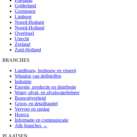
Friesland
Gelderland
Groningen
Limburg
Noord-Brabant
Noord-Holland
Overijssel
Utrecht
Zeeland
Zuid-Holland
BRANCHES
Landbouw, bosbouw en visserij
Winning van delfstoffen
Industrie
Energie, productie en distributie
Water; afval- en afvalwaterbeheer
Bouwnijverheid
Groot- en detailhandel
Vervoer en opslag
Horeca
Informatie en communicatie
Alle branches →
PLAATSEN