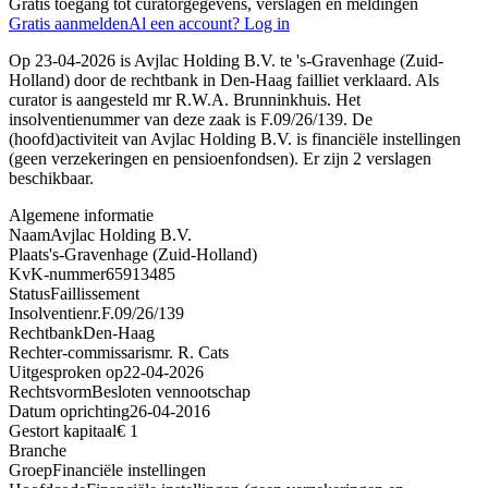
Gratis toegang tot curatorgegevens, verslagen en meldingen
Gratis aanmelden
Al een account? Log in
Op 23-04-2026 is Avjlac Holding B.V. te 's-Gravenhage (Zuid-
Holland) door de rechtbank in Den-Haag failliet verklaard. Als
curator is aangesteld mr R.W.A. Brunninkhuis. Het
insolventienummer van deze zaak is F.09/26/139. De
(hoofd)activiteit van Avjlac Holding B.V. is financiële instellingen
(geen verzekeringen en pensioenfondsen). Er zijn 2 verslagen
beschikbaar.
Algemene informatie
Naam
Avjlac Holding B.V.
Plaats
's-Gravenhage (Zuid-Holland)
KvK-nummer
65913485
Status
Faillissement
Insolventienr.
F.09/26/139
Rechtbank
Den-Haag
Rechter-commissaris
mr. R. Cats
Uitgesproken op
22-04-2026
Rechtsvorm
Besloten vennootschap
Datum oprichting
26-04-2016
Gestort kapitaal
€ 1
Branche
Groep
Financiële instellingen