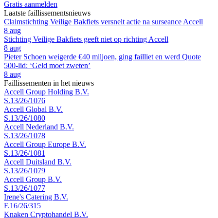
Gratis aanmelden
Laatste faillissementsnieuws
Claimstichting Veilige Bakfiets versnelt actie na surseance Accell
8 aug
Stichting Veilige Bakfiets geeft niet op richting Accell
8 aug
Pieter Schoen weigerde €40 miljoen, ging failliet en werd Quote
500-lid: ‘Geld moet zweten’
8 aug
Faillissementen in het nieuws
Accell Group Holding B.V.
S.13/26/1076
Accell Global B.V.
S.13/26/1080
Accell Nederland B.V.
S.13/26/1078
Accell Group Europe B.V.
S.13/26/1081
Accell Duitsland B.V.
S.13/26/1079
Accell Group B.V.
S.13/26/1077
Irene's Catering B.V.
F.16/26/315
Knaken Cryptohandel B.V.