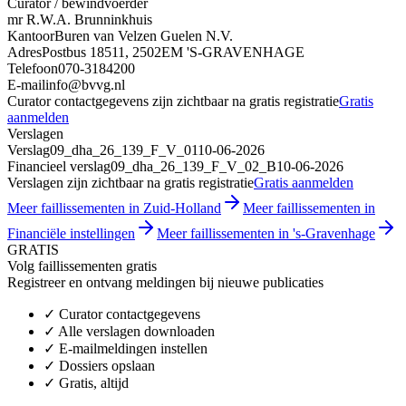
Curator / bewindvoerder
mr R.W.A. Brunninkhuis
Kantoor
Buren van Velzen Guelen N.V.
Adres
Postbus 18511, 2502EM 'S-GRAVENHAGE
Telefoon
070-3184200
E-mail
info@bvvg.nl
Curator contactgegevens zijn zichtbaar na gratis registratie
Gratis
aanmelden
Verslagen
Verslag
09_dha_26_139_F_V_01
10-06-2026
Financieel verslag
09_dha_26_139_F_V_02_B
10-06-2026
Verslagen zijn zichtbaar na gratis registratie
Gratis aanmelden
Meer faillissementen in Zuid-Holland
Meer faillissementen in
Financiële instellingen
Meer faillissementen in 's-Gravenhage
GRATIS
Volg faillissementen gratis
Registreer en ontvang meldingen bij nieuwe publicaties
✓
Curator contactgegevens
✓
Alle verslagen downloaden
✓
E-mailmeldingen instellen
✓
Dossiers opslaan
✓
Gratis, altijd