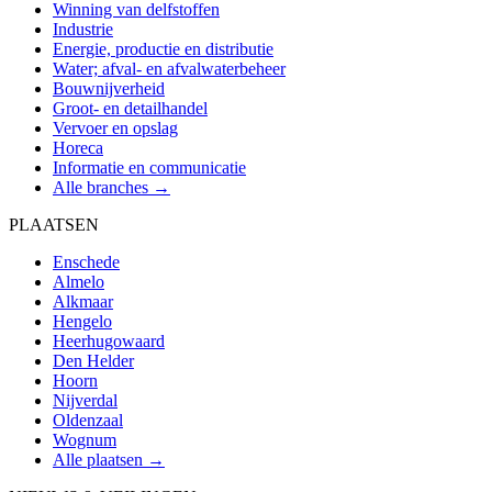
Winning van delfstoffen
Industrie
Energie, productie en distributie
Water; afval- en afvalwaterbeheer
Bouwnijverheid
Groot- en detailhandel
Vervoer en opslag
Horeca
Informatie en communicatie
Alle branches →
PLAATSEN
Enschede
Almelo
Alkmaar
Hengelo
Heerhugowaard
Den Helder
Hoorn
Nijverdal
Oldenzaal
Wognum
Alle plaatsen →