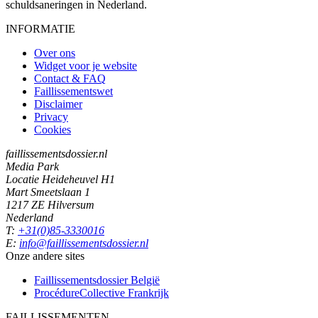
schuldsaneringen in Nederland.
INFORMATIE
Over ons
Widget voor je website
Contact & FAQ
Faillissementswet
Disclaimer
Privacy
Cookies
faillissementsdossier.nl
Media Park
Locatie Heideheuvel H1
Mart Smeetslaan 1
1217 ZE Hilversum
Nederland
T:
+31(0)85-3330016
E:
info@faillissementsdossier.nl
Onze andere sites
Faillissementsdossier
België
ProcédureCollective
Frankrijk
FAILLISSEMENTEN