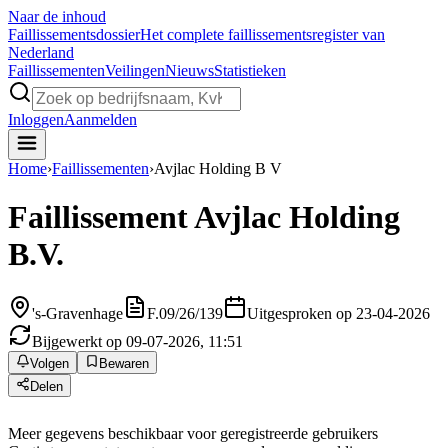
Naar de inhoud
Faillissements
dossier
Het complete faillissementsregister van
Nederland
Faillissementen
Veilingen
Nieuws
Statistieken
Inloggen
Aanmelden
Home
›
Faillissementen
›
Avjlac Holding B V
Faillissement
Avjlac Holding
B.V.
's-Gravenhage
F.09/26/139
Uitgesproken op 23-04-2026
Bijgewerkt op 09-07-2026, 11:51
Volgen
Bewaren
Delen
Meer gegevens beschikbaar voor geregistreerde gebruikers