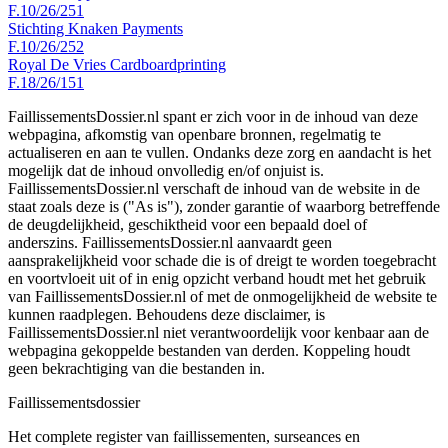
F.10/26/251
Stichting Knaken Payments
F.10/26/252
Royal De Vries Cardboardprinting
F.18/26/151
FaillissementsDossier.nl spant er zich voor in de inhoud van deze
webpagina, afkomstig van openbare bronnen, regelmatig te
actualiseren en aan te vullen. Ondanks deze zorg en aandacht is het
mogelijk dat de inhoud onvolledig en/of onjuist is.
FaillissementsDossier.nl verschaft de inhoud van de website in de
staat zoals deze is ("As is"), zonder garantie of waarborg betreffende
de deugdelijkheid, geschiktheid voor een bepaald doel of
anderszins. FaillissementsDossier.nl aanvaardt geen
aansprakelijkheid voor schade die is of dreigt te worden toegebracht
en voortvloeit uit of in enig opzicht verband houdt met het gebruik
van FaillissementsDossier.nl of met de onmogelijkheid de website te
kunnen raadplegen. Behoudens deze disclaimer, is
FaillissementsDossier.nl niet verantwoordelijk voor kenbaar aan de
webpagina gekoppelde bestanden van derden. Koppeling houdt
geen bekrachtiging van die bestanden in.
Faillissements
dossier
Het complete register van faillissementen, surseances en