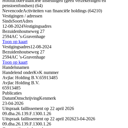
Hoofdcode
Financiële instellingen (geen verzekeringen en
pensioenfondsen) (64)
Nevencode
Activiteiten van financiële holdings (64210)
Vestigingen / adressen
Sinds
Soort
Adres
12-08-2024
Vestigingsadres
Bezuidenhoutseweg 27
2594AC 's-Gravenhage
Toon op kaart
Vestigingsadres
12-08-2024
Bezuidenhoutseweg 27
2594AC 's-Gravenhage
Toon op kaart
Handelsnamen
Handelend onder
KvK nummer
Avjlac Holding B.V.
65913485
Avjlac Holding B.V.
65913485
Publicaties
Datum
Omschrijving
Kenmerk
23-04-2026
Uitspraak faillissement op 22 april 2026
09.dha.26.139.F.1300.1.26
Uitspraak faillissement op 22 april 2026
23-04-2026
09.dha.26.139.F.1300.1.26