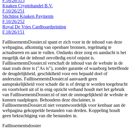
F.16/26/315
Knaken Cryptohandel B.V.
F.10/26/251
Stichting Knaken Payments
F.10/26/252
Royal De Vries Cardboardprinting
F.18/26/151
FaillissementsDossier.nl spant er zich voor in de inhoud van deze
webpagina, afkomstig van openbare bronnen, regelmatig te
actualiseren en aan te vullen. Ondanks deze zorg en aandacht is het
mogelijk dat de inhoud onvolledig en/of onjuist is.
FaillissementsDossier.nl verschaft de inhoud van de website in de
staat zoals deze is ("As is"), zonder garantie of waarborg betreffende
de deugdelijkheid, geschiktheid voor een bepaald doel of
anderszins. FaillissementsDossier.nl aanvaardt geen
aansprakelijkheid voor schade die is of dreigt te worden toegebracht
en voortvloeit uit of in enig opzicht verband houdt met het gebruik
van FaillissementsDossier.nl of met de onmogelijkheid de website te
kunnen raadplegen. Behoudens deze disclaimer, is
FaillissementsDossier.nl niet verantwoordelijk voor kenbaar aan de
webpagina gekoppelde bestanden van derden. Koppeling houdt
geen bekrachtiging van die bestanden in.
Faillissements
dossier