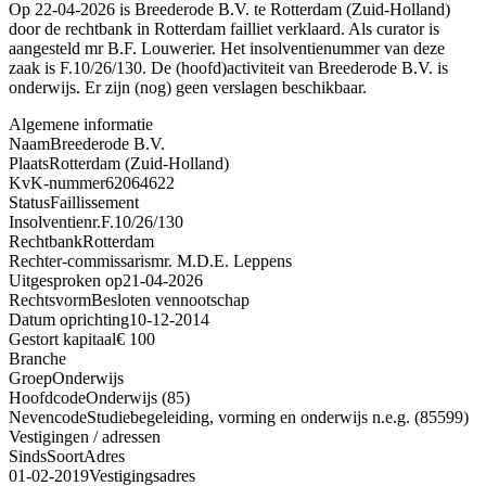
Op 22-04-2026 is Breederode B.V. te Rotterdam (Zuid-Holland)
door de rechtbank in Rotterdam failliet verklaard. Als curator is
aangesteld mr B.F. Louwerier. Het insolventienummer van deze
zaak is F.10/26/130. De (hoofd)activiteit van Breederode B.V. is
onderwijs. Er zijn (nog) geen verslagen beschikbaar.
Algemene informatie
Naam
Breederode B.V.
Plaats
Rotterdam (Zuid-Holland)
KvK-nummer
62064622
Status
Faillissement
Insolventienr.
F.10/26/130
Rechtbank
Rotterdam
Rechter-commissaris
mr. M.D.E. Leppens
Uitgesproken op
21-04-2026
Rechtsvorm
Besloten vennootschap
Datum oprichting
10-12-2014
Gestort kapitaal
€ 100
Branche
Groep
Onderwijs
Hoofdcode
Onderwijs (85)
Nevencode
Studiebegeleiding, vorming en onderwijs n.e.g. (85599)
Vestigingen / adressen
Sinds
Soort
Adres
01-02-2019
Vestigingsadres