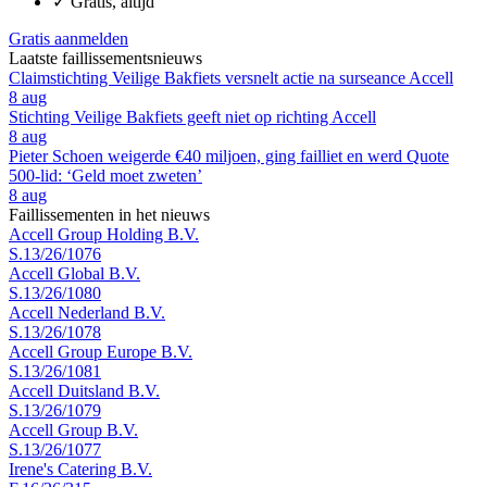
✓
Gratis, altijd
Gratis aanmelden
Laatste faillissementsnieuws
Claimstichting Veilige Bakfiets versnelt actie na surseance Accell
8 aug
Stichting Veilige Bakfiets geeft niet op richting Accell
8 aug
Pieter Schoen weigerde €40 miljoen, ging failliet en werd Quote
500-lid: ‘Geld moet zweten’
8 aug
Faillissementen in het nieuws
Accell Group Holding B.V.
S.13/26/1076
Accell Global B.V.
S.13/26/1080
Accell Nederland B.V.
S.13/26/1078
Accell Group Europe B.V.
S.13/26/1081
Accell Duitsland B.V.
S.13/26/1079
Accell Group B.V.
S.13/26/1077
Irene's Catering B.V.