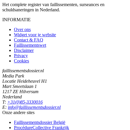
Het complete register van faillissementen, surseances en
schuldsaneringen in Nederland.
INFORMATIE
Over ons
Widget voor je website
Contact & FAQ
Faillissementswet
Disclaimer
Privacy
Cookies
faillissementsdossier.nl
Media Park
Locatie Heideheuvel H1
Mart Smeetslaan 1
1217 ZE Hilversum
Nederland
T:
+31(0)85-3330016
E:
info@faillissementsdossier.nl
Onze andere sites
Faillissementsdossier
België
ProcédureCollective
Frankrijk