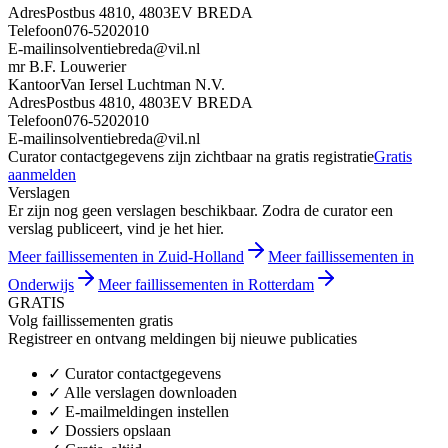
Adres
Postbus 4810, 4803EV BREDA
Telefoon
076-5202010
E-mail
insolventiebreda@vil.nl
mr B.F. Louwerier
Kantoor
Van Iersel Luchtman N.V.
Adres
Postbus 4810, 4803EV BREDA
Telefoon
076-5202010
E-mail
insolventiebreda@vil.nl
Curator contactgegevens zijn zichtbaar na gratis registratie
Gratis
aanmelden
Verslagen
Er zijn nog geen verslagen beschikbaar. Zodra de curator een
verslag publiceert, vind je het hier.
Meer faillissementen in Zuid-Holland
Meer faillissementen in
Onderwijs
Meer faillissementen in Rotterdam
GRATIS
Volg faillissementen gratis
Registreer en ontvang meldingen bij nieuwe publicaties
✓
Curator contactgegevens
✓
Alle verslagen downloaden
✓
E-mailmeldingen instellen
✓
Dossiers opslaan