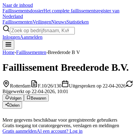
Naar de inhoud
Faillissements
dossier
Het complete faillissementsregister van
Nederland
Faillissementen
Veilingen
Nieuws
Statistieken
Inloggen
Aanmelden
Home
›
Faillissementen
›
Breederode B V
Faillissement
Breederode B.V.
Rotterdam
F.10/26/130
Uitgesproken op 22-04-2026
Bijgewerkt op 22-04-2026, 10:01
Volgen
Bewaren
Delen
Meer gegevens beschikbaar voor geregistreerde gebruikers
Gratis toegang tot curatorgegevens, verslagen en meldingen
Gratis aanmelden
Al een account? Log in