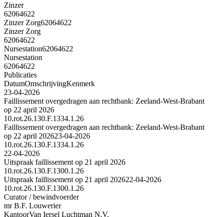
Zinzer
62064622
Zinzer Zorg
62064622
Zinzer Zorg
62064622
Nursestation
62064622
Nursestation
62064622
Publicaties
Datum
Omschrijving
Kenmerk
23-04-2026
Faillissement overgedragen aan rechtbank: Zeeland-West-Brabant
op 22 april 2026
10.rot.26.130.F.1334.1.26
Faillissement overgedragen aan rechtbank: Zeeland-West-Brabant
op 22 april 2026
23-04-2026
10.rot.26.130.F.1334.1.26
22-04-2026
Uitspraak faillissement op 21 april 2026
10.rot.26.130.F.1300.1.26
Uitspraak faillissement op 21 april 2026
22-04-2026
10.rot.26.130.F.1300.1.26
Curator / bewindvoerder
mr B.F. Louwerier
Kantoor
Van Iersel Luchtman N.V.