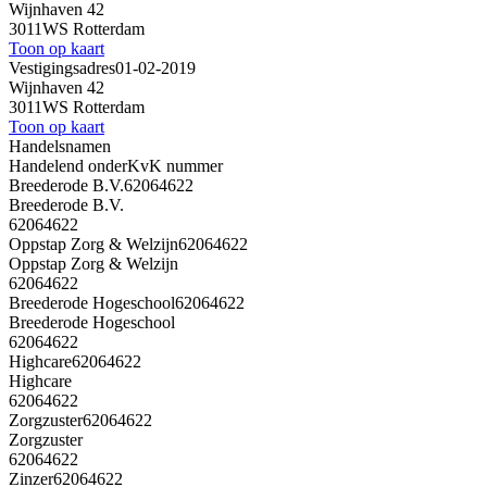
Wijnhaven 42
3011WS Rotterdam
Toon op kaart
Vestigingsadres
01-02-2019
Wijnhaven 42
3011WS Rotterdam
Toon op kaart
Handelsnamen
Handelend onder
KvK nummer
Breederode B.V.
62064622
Breederode B.V.
62064622
Oppstap Zorg & Welzijn
62064622
Oppstap Zorg & Welzijn
62064622
Breederode Hogeschool
62064622
Breederode Hogeschool
62064622
Highcare
62064622
Highcare
62064622
Zorgzuster
62064622
Zorgzuster
62064622
Zinzer
62064622