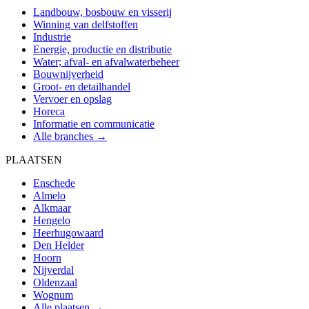
Landbouw, bosbouw en visserij
Winning van delfstoffen
Industrie
Energie, productie en distributie
Water; afval- en afvalwaterbeheer
Bouwnijverheid
Groot- en detailhandel
Vervoer en opslag
Horeca
Informatie en communicatie
Alle branches →
PLAATSEN
Enschede
Almelo
Alkmaar
Hengelo
Heerhugowaard
Den Helder
Hoorn
Nijverdal
Oldenzaal
Wognum
Alle plaatsen →