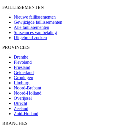
FAILLISSEMENTEN
Nieuwe faillissementen
Gewijzigde faillissementen
Alle faillissementen
Surseances van betaling
Uitgebreid zoeken
PROVINCIES
Drenthe
Flevoland
Friesland
Gelderland
Groningen
Limburg
Noord-Brabant
Noord-Holland
Overijssel
Utrecht
Zeeland
Zuid-Holland
BRANCHES