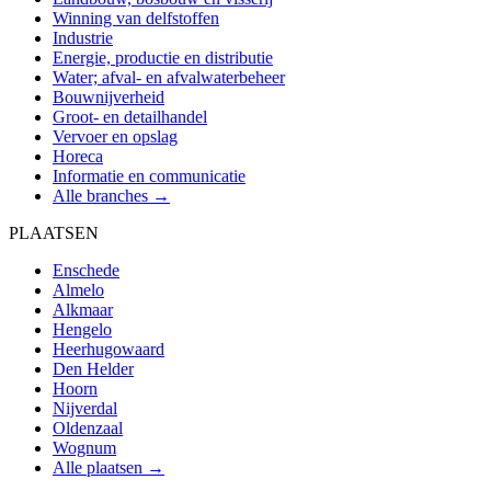
Winning van delfstoffen
Industrie
Energie, productie en distributie
Water; afval- en afvalwaterbeheer
Bouwnijverheid
Groot- en detailhandel
Vervoer en opslag
Horeca
Informatie en communicatie
Alle branches →
PLAATSEN
Enschede
Almelo
Alkmaar
Hengelo
Heerhugowaard
Den Helder
Hoorn
Nijverdal
Oldenzaal
Wognum
Alle plaatsen →