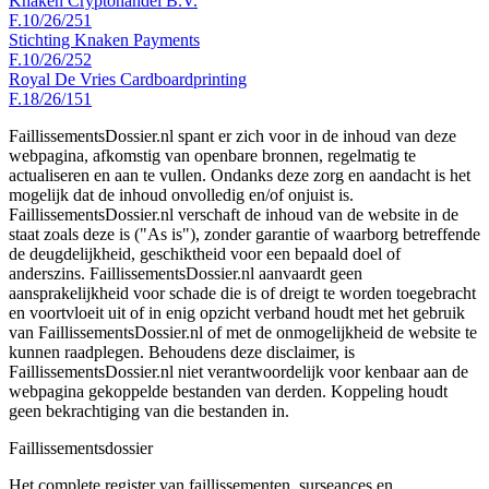
Knaken Cryptohandel B.V.
F.10/26/251
Stichting Knaken Payments
F.10/26/252
Royal De Vries Cardboardprinting
F.18/26/151
FaillissementsDossier.nl spant er zich voor in de inhoud van deze
webpagina, afkomstig van openbare bronnen, regelmatig te
actualiseren en aan te vullen. Ondanks deze zorg en aandacht is het
mogelijk dat de inhoud onvolledig en/of onjuist is.
FaillissementsDossier.nl verschaft de inhoud van de website in de
staat zoals deze is ("As is"), zonder garantie of waarborg betreffende
de deugdelijkheid, geschiktheid voor een bepaald doel of
anderszins. FaillissementsDossier.nl aanvaardt geen
aansprakelijkheid voor schade die is of dreigt te worden toegebracht
en voortvloeit uit of in enig opzicht verband houdt met het gebruik
van FaillissementsDossier.nl of met de onmogelijkheid de website te
kunnen raadplegen. Behoudens deze disclaimer, is
FaillissementsDossier.nl niet verantwoordelijk voor kenbaar aan de
webpagina gekoppelde bestanden van derden. Koppeling houdt
geen bekrachtiging van die bestanden in.
Faillissements
dossier
Het complete register van faillissementen, surseances en