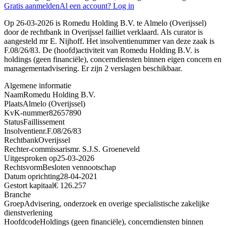
Gratis aanmelden
Al een account? Log in
Op 26-03-2026 is Romedu Holding B.V. te Almelo (Overijssel)
door de rechtbank in Overijssel failliet verklaard. Als curator is
aangesteld mr E. Nijhoff. Het insolventienummer van deze zaak is
F.08/26/83. De (hoofd)activiteit van Romedu Holding B.V. is
holdings (geen financiële), concerndiensten binnen eigen concern en
managementadvisering. Er zijn 2 verslagen beschikbaar.
Algemene informatie
Naam
Romedu Holding B.V.
Plaats
Almelo (Overijssel)
KvK-nummer
82657890
Status
Faillissement
Insolventienr.
F.08/26/83
Rechtbank
Overijssel
Rechter-commissaris
mr. S.J.S. Groeneveld
Uitgesproken op
25-03-2026
Rechtsvorm
Besloten vennootschap
Datum oprichting
28-04-2021
Gestort kapitaal
€ 126.257
Branche
Groep
Advisering, onderzoek en overige specialistische zakelijke
dienstverlening
Hoofdcode
Holdings (geen financiële), concerndiensten binnen