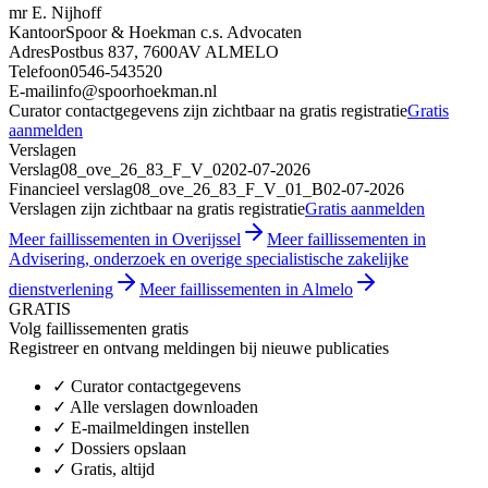
mr E. Nijhoff
Kantoor
Spoor & Hoekman c.s. Advocaten
Adres
Postbus 837, 7600AV ALMELO
Telefoon
0546-543520
E-mail
info@spoorhoekman.nl
Curator contactgegevens zijn zichtbaar na gratis registratie
Gratis
aanmelden
Verslagen
Verslag
08_ove_26_83_F_V_02
02-07-2026
Financieel verslag
08_ove_26_83_F_V_01_B
02-07-2026
Verslagen zijn zichtbaar na gratis registratie
Gratis aanmelden
Meer faillissementen in Overijssel
Meer faillissementen in
Advisering, onderzoek en overige specialistische zakelijke
dienstverlening
Meer faillissementen in Almelo
GRATIS
Volg faillissementen gratis
Registreer en ontvang meldingen bij nieuwe publicaties
✓
Curator contactgegevens
✓
Alle verslagen downloaden
✓
E-mailmeldingen instellen
✓
Dossiers opslaan
✓
Gratis, altijd