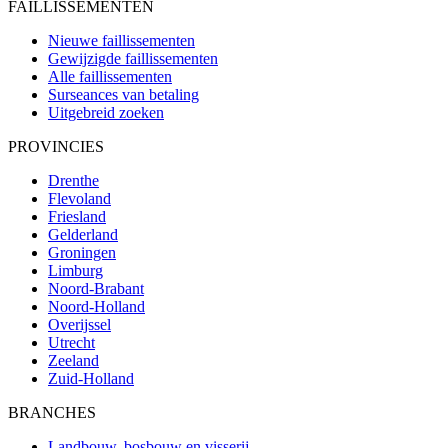
FAILLISSEMENTEN
Nieuwe faillissementen
Gewijzigde faillissementen
Alle faillissementen
Surseances van betaling
Uitgebreid zoeken
PROVINCIES
Drenthe
Flevoland
Friesland
Gelderland
Groningen
Limburg
Noord-Brabant
Noord-Holland
Overijssel
Utrecht
Zeeland
Zuid-Holland
BRANCHES
Landbouw, bosbouw en visserij