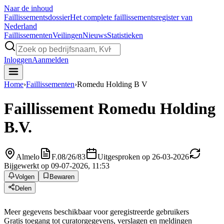
Naar de inhoud
Faillissements
dossier
Het complete faillissementsregister van
Nederland
Faillissementen
Veilingen
Nieuws
Statistieken
Inloggen
Aanmelden
Home
›
Faillissementen
›
Romedu Holding B V
Faillissement
Romedu Holding
B.V.
Almelo
F.08/26/83
Uitgesproken op 26-03-2026
Bijgewerkt op 09-07-2026, 11:53
Volgen
Bewaren
Delen
Meer gegevens beschikbaar voor geregistreerde gebruikers
Gratis toegang tot curatorgegevens, verslagen en meldingen