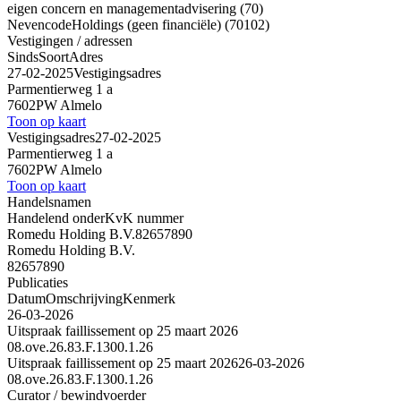
eigen concern en managementadvisering (70)
Nevencode
Holdings (geen financiële) (70102)
Vestigingen / adressen
Sinds
Soort
Adres
27-02-2025
Vestigingsadres
Parmentierweg 1 a
7602PW Almelo
Toon op kaart
Vestigingsadres
27-02-2025
Parmentierweg 1 a
7602PW Almelo
Toon op kaart
Handelsnamen
Handelend onder
KvK nummer
Romedu Holding B.V.
82657890
Romedu Holding B.V.
82657890
Publicaties
Datum
Omschrijving
Kenmerk
26-03-2026
Uitspraak faillissement op 25 maart 2026
08.ove.26.83.F.1300.1.26
Uitspraak faillissement op 25 maart 2026
26-03-2026
08.ove.26.83.F.1300.1.26
Curator / bewindvoerder