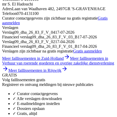
mr S. El Hadouchi
Adres
Laan van Waalhaven 482, 2497GR 'S-GRAVENHAGE
Telefoon
070-4131100
Curator contactgegevens zijn zichtbaar na gratis registratie
Gratis
aanmelden
Verslagen
Verslag
09_dha_26_83_F_V_04
17-07-2026
Financieel verslag
09_dha_26_83_F_V_03_B
17-07-2026
Verslag
09_dha_26_83_F_V_02
17-04-2026
Financieel verslag
09_dha_26_83_F_V_01_B
17-04-2026
Verslagen zijn zichtbaar na gratis registratie
Gratis aanmelden
Meer faillissementen in Zuid-Holland
Meer faillissementen in
Verhuur van roerende goederen en overige zakelijke dienstverlening
Meer faillissementen in Rijswijk
GRATIS
Volg faillissementen gratis
Registreer en ontvang meldingen bij nieuwe publicaties
✓
Curator contactgegevens
✓
Alle verslagen downloaden
✓
E-mailmeldingen instellen
✓
Dossiers opslaan
✓
Gratis, altijd