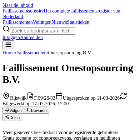
Naar de inhoud
Faillissements
dossier
Het complete faillissementsregister van
Nederland
Faillissementen
Veilingen
Nieuws
Statistieken
Inloggen
Aanmelden
Home
›
Faillissementen
›
Onestopsourcing B V
Faillissement
Onestopsourcing
B.V.
Rijswijk
F.09/26/83
Uitgesproken op 11-03-2026
Bijgewerkt op 17-07-2026, 15:00
Volgen
Bewaren
Delen
Meer gegevens beschikbaar voor geregistreerde gebruikers
Gratis toegang tot curatorgegevens, verslagen en meldingen