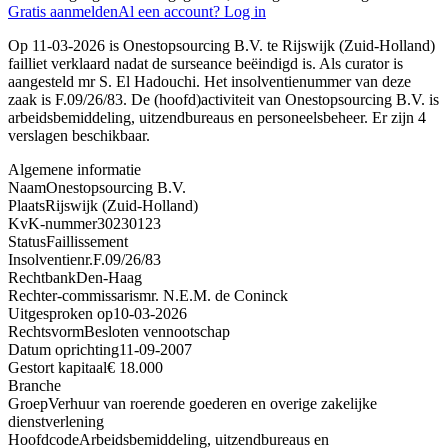
Gratis aanmelden
Al een account? Log in
Op 11-03-2026 is Onestopsourcing B.V. te Rijswijk (Zuid-Holland)
failliet verklaard nadat de surseance beëindigd is. Als curator is
aangesteld mr S. El Hadouchi. Het insolventienummer van deze
zaak is F.09/26/83. De (hoofd)activiteit van Onestopsourcing B.V. is
arbeidsbemiddeling, uitzendbureaus en personeelsbeheer. Er zijn 4
verslagen beschikbaar.
Algemene informatie
Naam
Onestopsourcing B.V.
Plaats
Rijswijk (Zuid-Holland)
KvK-nummer
30230123
Status
Faillissement
Insolventienr.
F.09/26/83
Rechtbank
Den-Haag
Rechter-commissaris
mr. N.E.M. de Coninck
Uitgesproken op
10-03-2026
Rechtsvorm
Besloten vennootschap
Datum oprichting
11-09-2007
Gestort kapitaal
€ 18.000
Branche
Groep
Verhuur van roerende goederen en overige zakelijke
dienstverlening
Hoofdcode
Arbeidsbemiddeling, uitzendbureaus en