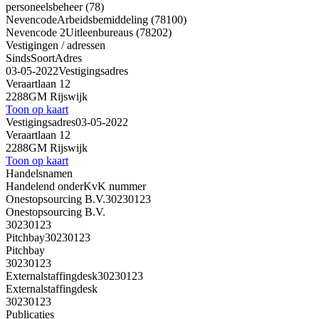
personeelsbeheer (78)
Nevencode
Arbeidsbemiddeling (78100)
Nevencode 2
Uitleenbureaus (78202)
Vestigingen / adressen
Sinds
Soort
Adres
03-05-2022
Vestigingsadres
Veraartlaan 12
2288GM Rijswijk
Toon op kaart
Vestigingsadres
03-05-2022
Veraartlaan 12
2288GM Rijswijk
Toon op kaart
Handelsnamen
Handelend onder
KvK nummer
Onestopsourcing B.V.
30230123
Onestopsourcing B.V.
30230123
Pitchbay
30230123
Pitchbay
30230123
Externalstaffingdesk
30230123
Externalstaffingdesk
30230123
Publicaties