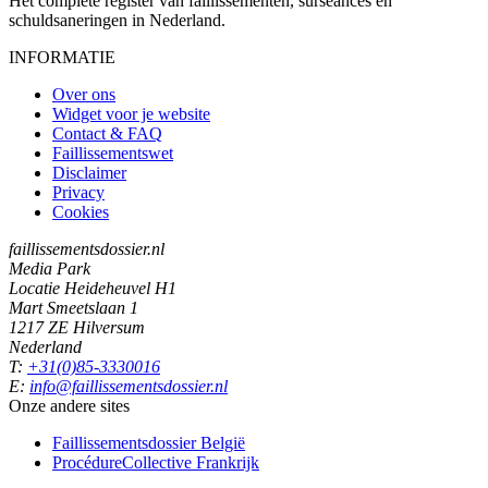
Het complete register van faillissementen, surseances en
schuldsaneringen in Nederland.
INFORMATIE
Over ons
Widget voor je website
Contact & FAQ
Faillissementswet
Disclaimer
Privacy
Cookies
faillissementsdossier.nl
Media Park
Locatie Heideheuvel H1
Mart Smeetslaan 1
1217 ZE Hilversum
Nederland
T:
+31(0)85-3330016
E:
info@faillissementsdossier.nl
Onze andere sites
Faillissementsdossier
België
ProcédureCollective
Frankrijk