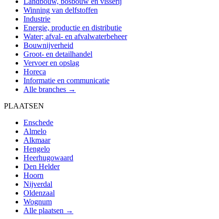
Landbouw, bosbouw en visserij
Winning van delfstoffen
Industrie
Energie, productie en distributie
Water; afval- en afvalwaterbeheer
Bouwnijverheid
Groot- en detailhandel
Vervoer en opslag
Horeca
Informatie en communicatie
Alle branches →
PLAATSEN
Enschede
Almelo
Alkmaar
Hengelo
Heerhugowaard
Den Helder
Hoorn
Nijverdal
Oldenzaal
Wognum
Alle plaatsen →