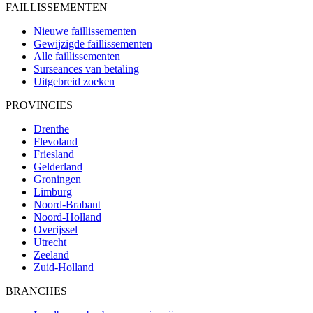
FAILLISSEMENTEN
Nieuwe faillissementen
Gewijzigde faillissementen
Alle faillissementen
Surseances van betaling
Uitgebreid zoeken
PROVINCIES
Drenthe
Flevoland
Friesland
Gelderland
Groningen
Limburg
Noord-Brabant
Noord-Holland
Overijssel
Utrecht
Zeeland
Zuid-Holland
BRANCHES