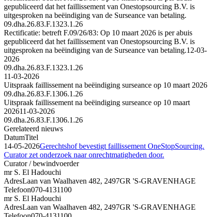
gepubliceerd dat het faillissement van Onestopsourcing B.V. is
uitgesproken na beëindiging van de Surseance van betaling.
09.dha.26.83.F.1323.1.26
Rectificatie: betreft F.09/26/83: Op 10 maart 2026 is per abuis
gepubliceerd dat het faillissement van Onestopsourcing B.V. is
uitgesproken na beëindiging van de Surseance van betaling.
12-03-
2026
09.dha.26.83.F.1323.1.26
11-03-2026
Uitspraak faillissement na beëindiging surseance op 10 maart 2026
09.dha.26.83.F.1306.1.26
Uitspraak faillissement na beëindiging surseance op 10 maart
2026
11-03-2026
09.dha.26.83.F.1306.1.26
Gerelateerd nieuws
Datum
Titel
14-05-2026
Gerechtshof bevestigt faillissement OneStopSourcing.
Curator zet onderzoek naar onrechtmatigheden door.
Curator / bewindvoerder
mr S. El Hadouchi
Adres
Laan van Waalhaven 482, 2497GR 'S-GRAVENHAGE
Telefoon
070-4131100
mr S. El Hadouchi
Adres
Laan van Waalhaven 482, 2497GR 'S-GRAVENHAGE
Telefoon
070-4131100