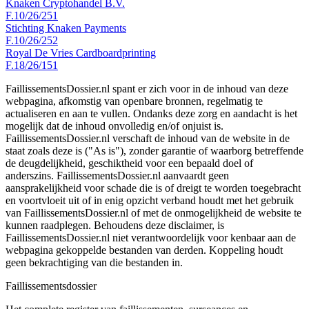
Knaken Cryptohandel B.V.
F.10/26/251
Stichting Knaken Payments
F.10/26/252
Royal De Vries Cardboardprinting
F.18/26/151
FaillissementsDossier.nl spant er zich voor in de inhoud van deze
webpagina, afkomstig van openbare bronnen, regelmatig te
actualiseren en aan te vullen. Ondanks deze zorg en aandacht is het
mogelijk dat de inhoud onvolledig en/of onjuist is.
FaillissementsDossier.nl verschaft de inhoud van de website in de
staat zoals deze is ("As is"), zonder garantie of waarborg betreffende
de deugdelijkheid, geschiktheid voor een bepaald doel of
anderszins. FaillissementsDossier.nl aanvaardt geen
aansprakelijkheid voor schade die is of dreigt te worden toegebracht
en voortvloeit uit of in enig opzicht verband houdt met het gebruik
van FaillissementsDossier.nl of met de onmogelijkheid de website te
kunnen raadplegen. Behoudens deze disclaimer, is
FaillissementsDossier.nl niet verantwoordelijk voor kenbaar aan de
webpagina gekoppelde bestanden van derden. Koppeling houdt
geen bekrachtiging van die bestanden in.
Faillissements
dossier