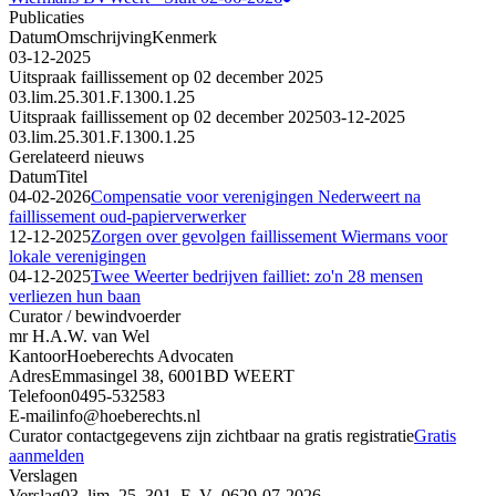
Publicaties
Datum
Omschrijving
Kenmerk
03-12-2025
Uitspraak faillissement op 02 december 2025
03.lim.25.301.F.1300.1.25
Uitspraak faillissement op 02 december 2025
03-12-2025
03.lim.25.301.F.1300.1.25
Gerelateerd nieuws
Datum
Titel
04-02-2026
Compensatie voor verenigingen Nederweert na
faillissement oud-papierverwerker
12-12-2025
Zorgen over gevolgen faillissement Wiermans voor
lokale verenigingen
04-12-2025
Twee Weerter bedrijven failliet: zo'n 28 mensen
verliezen hun baan
Curator / bewindvoerder
mr H.A.W. van Wel
Kantoor
Hoeberechts Advocaten
Adres
Emmasingel 38, 6001BD WEERT
Telefoon
0495-532583
E-mail
info@hoeberechts.nl
Curator contactgegevens zijn zichtbaar na gratis registratie
Gratis
aanmelden
Verslagen
Verslag
03_lim_25_301_F_V_06
29-07-2026