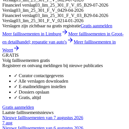
Financieel verslag
03_lim_25_301_F_V_05_B
29-07-2026
Verslag
03_lim_25_301_F_V_04
29-04-2026
Financieel verslag
03_lim_25_301_F_V_03_B
29-04-2026
Verslag
03_lim_25_301_F_V_02
14-01-2026
Verslagen zijn zichtbaar na gratis registratie
Gratis aanmelden
Meer faillissementen in Limburg
Meer faillissementen in Groot-
en detailhandel; reparatie van auto's
Meer faillissementen in
Weert
GRATIS
Volg faillissementen gratis
Registreer en ontvang meldingen bij nieuwe publicaties
✓
Curator contactgegevens
✓
Alle verslagen downloaden
✓
E-mailmeldingen instellen
✓
Dossiers opslaan
✓
Gratis, altijd
Gratis aanmelden
Laatste faillissementsnieuws
Nieuwe faillissementen van 7 augustus 2026
7 aug
Nieuwe faillissementen van 6 augustus 2026