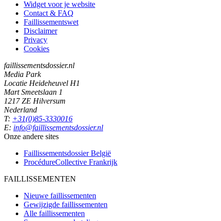
Widget voor je website
Contact & FAQ
Faillissementswet
Disclaimer
Privacy
Cookies
faillissementsdossier.nl
Media Park
Locatie Heideheuvel H1
Mart Smeetslaan 1
1217 ZE Hilversum
Nederland
T:
+31(0)85-3330016
E:
info@faillissementsdossier.nl
Onze andere sites
Faillissementsdossier
België
ProcédureCollective
Frankrijk
FAILLISSEMENTEN
Nieuwe faillissementen
Gewijzigde faillissementen
Alle faillissementen