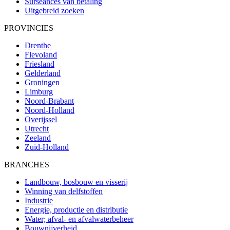
Surseances van betaling
Uitgebreid zoeken
PROVINCIES
Drenthe
Flevoland
Friesland
Gelderland
Groningen
Limburg
Noord-Brabant
Noord-Holland
Overijssel
Utrecht
Zeeland
Zuid-Holland
BRANCHES
Landbouw, bosbouw en visserij
Winning van delfstoffen
Industrie
Energie, productie en distributie
Water; afval- en afvalwaterbeheer
Bouwnijverheid