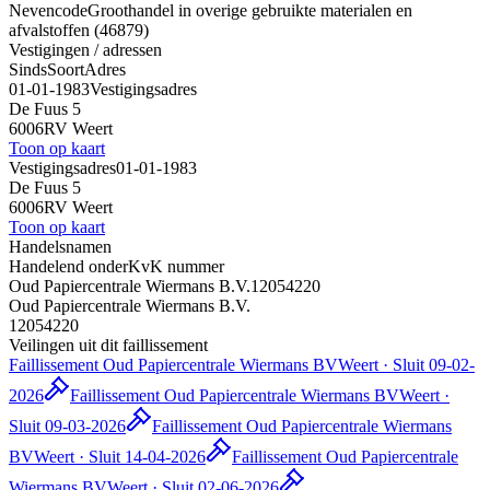
Nevencode
Groothandel in overige gebruikte materialen en
afvalstoffen (46879)
Vestigingen / adressen
Sinds
Soort
Adres
01-01-1983
Vestigingsadres
De Fuus 5
6006RV Weert
Toon op kaart
Vestigingsadres
01-01-1983
De Fuus 5
6006RV Weert
Toon op kaart
Handelsnamen
Handelend onder
KvK nummer
Oud Papiercentrale Wiermans B.V.
12054220
Oud Papiercentrale Wiermans B.V.
12054220
Veilingen uit dit faillissement
Faillissement Oud Papiercentrale Wiermans BV
Weert · Sluit 09-02-
2026
Faillissement Oud Papiercentrale Wiermans BV
Weert ·
Sluit 09-03-2026
Faillissement Oud Papiercentrale Wiermans
BV
Weert · Sluit 14-04-2026
Faillissement Oud Papiercentrale
Wiermans BV
Weert · Sluit 02-06-2026