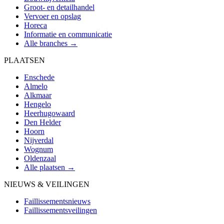
Groot- en detailhandel
Vervoer en opslag
Horeca
Informatie en communicatie
Alle branches →
PLAATSEN
Enschede
Almelo
Alkmaar
Hengelo
Heerhugowaard
Den Helder
Hoorn
Nijverdal
Wognum
Oldenzaal
Alle plaatsen →
NIEUWS & VEILINGEN
Faillissementsnieuws
Faillissementsveilingen