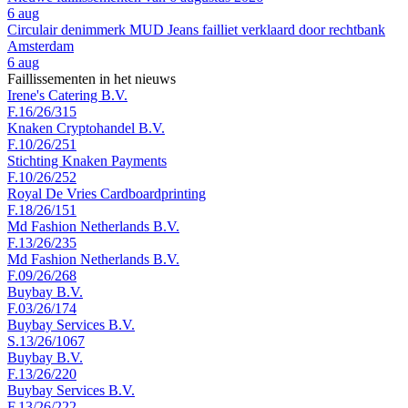
6 aug
Circulair denimmerk MUD Jeans failliet verklaard door rechtbank
Amsterdam
6 aug
Faillissementen in het nieuws
Irene's Catering B.V.
F.16/26/315
Knaken Cryptohandel B.V.
F.10/26/251
Stichting Knaken Payments
F.10/26/252
Royal De Vries Cardboardprinting
F.18/26/151
Md Fashion Netherlands B.V.
F.13/26/235
Md Fashion Netherlands B.V.
F.09/26/268
Buybay B.V.
F.03/26/174
Buybay Services B.V.
S.13/26/1067
Buybay B.V.
F.13/26/220
Buybay Services B.V.
F.13/26/222