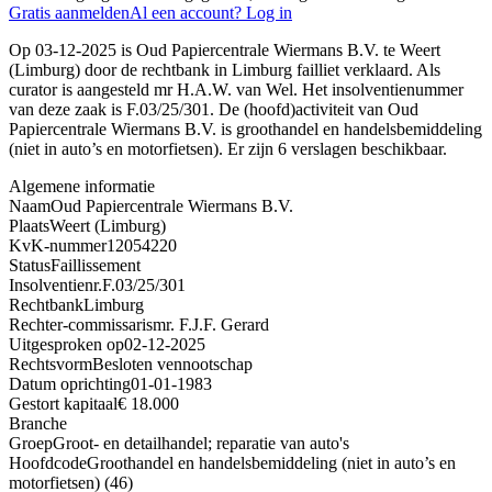
Gratis aanmelden
Al een account? Log in
Op 03-12-2025 is Oud Papiercentrale Wiermans B.V. te Weert
(Limburg) door de rechtbank in Limburg failliet verklaard. Als
curator is aangesteld mr H.A.W. van Wel. Het insolventienummer
van deze zaak is F.03/25/301. De (hoofd)activiteit van Oud
Papiercentrale Wiermans B.V. is groothandel en handelsbemiddeling
(niet in auto’s en motorfietsen). Er zijn 6 verslagen beschikbaar.
Algemene informatie
Naam
Oud Papiercentrale Wiermans B.V.
Plaats
Weert (Limburg)
KvK-nummer
12054220
Status
Faillissement
Insolventienr.
F.03/25/301
Rechtbank
Limburg
Rechter-commissaris
mr. F.J.F. Gerard
Uitgesproken op
02-12-2025
Rechtsvorm
Besloten vennootschap
Datum oprichting
01-01-1983
Gestort kapitaal
€ 18.000
Branche
Groep
Groot- en detailhandel; reparatie van auto's
Hoofdcode
Groothandel en handelsbemiddeling (niet in auto’s en
motorfietsen) (46)