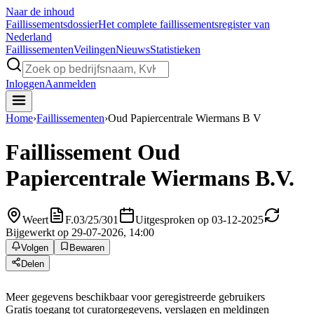
Naar de inhoud
Faillissements
dossier
Het complete faillissementsregister van
Nederland
Faillissementen
Veilingen
Nieuws
Statistieken
Inloggen
Aanmelden
Home
›
Faillissementen
›
Oud Papiercentrale Wiermans B V
Faillissement
Oud
Papiercentrale Wiermans B.V.
Weert
F.03/25/301
Uitgesproken op 03-12-2025
Bijgewerkt op 29-07-2026, 14:00
Volgen
Bewaren
Delen
Meer gegevens beschikbaar voor geregistreerde gebruikers
Gratis toegang tot curatorgegevens, verslagen en meldingen