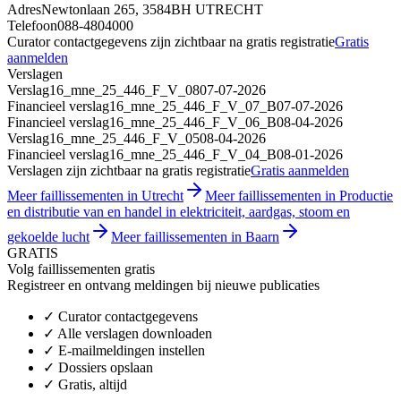
Adres
Newtonlaan 265, 3584BH UTRECHT
Telefoon
088-4804000
Curator contactgegevens zijn zichtbaar na gratis registratie
Gratis
aanmelden
Verslagen
Verslag
16_mne_25_446_F_V_08
07-07-2026
Financieel verslag
16_mne_25_446_F_V_07_B
07-07-2026
Financieel verslag
16_mne_25_446_F_V_06_B
08-04-2026
Verslag
16_mne_25_446_F_V_05
08-04-2026
Financieel verslag
16_mne_25_446_F_V_04_B
08-01-2026
Verslagen zijn zichtbaar na gratis registratie
Gratis aanmelden
Meer faillissementen in Utrecht
Meer faillissementen in Productie
en distributie van en handel in elektriciteit, aardgas, stoom en
gekoelde lucht
Meer faillissementen in Baarn
GRATIS
Volg faillissementen gratis
Registreer en ontvang meldingen bij nieuwe publicaties
✓
Curator contactgegevens
✓
Alle verslagen downloaden
✓
E-mailmeldingen instellen
✓
Dossiers opslaan
✓
Gratis, altijd