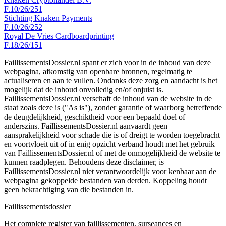
F.10/26/251
Stichting Knaken Payments
F.10/26/252
Royal De Vries Cardboardprinting
F.18/26/151
FaillissementsDossier.nl spant er zich voor in de inhoud van deze
webpagina, afkomstig van openbare bronnen, regelmatig te
actualiseren en aan te vullen. Ondanks deze zorg en aandacht is het
mogelijk dat de inhoud onvolledig en/of onjuist is.
FaillissementsDossier.nl verschaft de inhoud van de website in de
staat zoals deze is ("As is"), zonder garantie of waarborg betreffende
de deugdelijkheid, geschiktheid voor een bepaald doel of
anderszins. FaillissementsDossier.nl aanvaardt geen
aansprakelijkheid voor schade die is of dreigt te worden toegebracht
en voortvloeit uit of in enig opzicht verband houdt met het gebruik
van FaillissementsDossier.nl of met de onmogelijkheid de website te
kunnen raadplegen. Behoudens deze disclaimer, is
FaillissementsDossier.nl niet verantwoordelijk voor kenbaar aan de
webpagina gekoppelde bestanden van derden. Koppeling houdt
geen bekrachtiging van die bestanden in.
Faillissements
dossier
Het complete register van faillissementen, surseances en