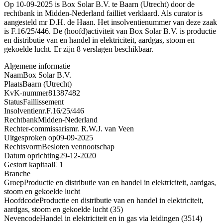
Op 10-09-2025 is Box Solar B.V. te Baarn (Utrecht) door de
rechtbank in Midden-Nederland failliet verklaard. Als curator is
aangesteld mr D.H. de Haan. Het insolventienummer van deze zaak
is F.16/25/446. De (hoofd)activiteit van Box Solar B.V. is productie
en distributie van en handel in elektriciteit, aardgas, stoom en
gekoelde lucht. Er zijn 8 verslagen beschikbaar.
Algemene informatie
Naam
Box Solar B.V.
Plaats
Baarn (Utrecht)
KvK-nummer
81387482
Status
Faillissement
Insolventienr.
F.16/25/446
Rechtbank
Midden-Nederland
Rechter-commissaris
mr. R.W.J. van Veen
Uitgesproken op
09-09-2025
Rechtsvorm
Besloten vennootschap
Datum oprichting
29-12-2020
Gestort kapitaal
€ 1
Branche
Groep
Productie en distributie van en handel in elektriciteit, aardgas,
stoom en gekoelde lucht
Hoofdcode
Productie en distributie van en handel in elektriciteit,
aardgas, stoom en gekoelde lucht (35)
Nevencode
Handel in elektriciteit en in gas via leidingen (3514)