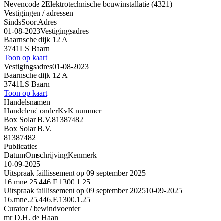
Nevencode 2
Elektrotechnische bouwinstallatie (4321)
Vestigingen / adressen
Sinds
Soort
Adres
01-08-2023
Vestigingsadres
Baarnsche dijk 12 A
3741LS Baarn
Toon op kaart
Vestigingsadres
01-08-2023
Baarnsche dijk 12 A
3741LS Baarn
Toon op kaart
Handelsnamen
Handelend onder
KvK nummer
Box Solar B.V.
81387482
Box Solar B.V.
81387482
Publicaties
Datum
Omschrijving
Kenmerk
10-09-2025
Uitspraak faillissement op 09 september 2025
16.mne.25.446.F.1300.1.25
Uitspraak faillissement op 09 september 2025
10-09-2025
16.mne.25.446.F.1300.1.25
Curator / bewindvoerder
mr D.H. de Haan