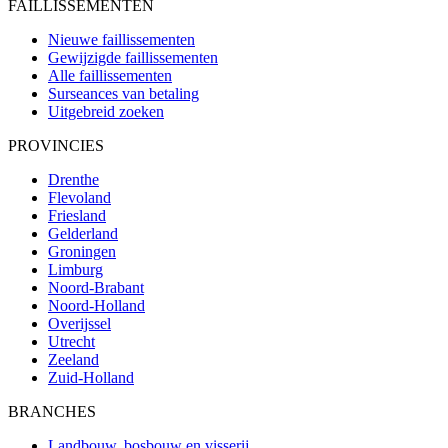
FAILLISSEMENTEN
Nieuwe faillissementen
Gewijzigde faillissementen
Alle faillissementen
Surseances van betaling
Uitgebreid zoeken
PROVINCIES
Drenthe
Flevoland
Friesland
Gelderland
Groningen
Limburg
Noord-Brabant
Noord-Holland
Overijssel
Utrecht
Zeeland
Zuid-Holland
BRANCHES
Landbouw, bosbouw en visserij