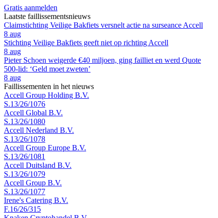
Gratis aanmelden
Laatste faillissementsnieuws
Claimstichting Veilige Bakfiets versnelt actie na surseance Accell
8 aug
Stichting Veilige Bakfiets geeft niet op richting Accell
8 aug
Pieter Schoen weigerde €40 miljoen, ging failliet en werd Quote
500-lid: ‘Geld moet zweten’
8 aug
Faillissementen in het nieuws
Accell Group Holding B.V.
S.13/26/1076
Accell Global B.V.
S.13/26/1080
Accell Nederland B.V.
S.13/26/1078
Accell Group Europe B.V.
S.13/26/1081
Accell Duitsland B.V.
S.13/26/1079
Accell Group B.V.
S.13/26/1077
Irene's Catering B.V.
F.16/26/315
Knaken Cryptohandel B.V.