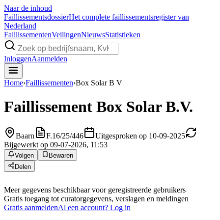
Naar de inhoud
Faillissements
dossier
Het complete faillissementsregister van
Nederland
Faillissementen
Veilingen
Nieuws
Statistieken
Inloggen
Aanmelden
Home
›
Faillissementen
›
Box Solar B V
Faillissement
Box Solar B.V.
Baarn
F.16/25/446
Uitgesproken op 10-09-2025
Bijgewerkt op 09-07-2026, 11:53
Volgen
Bewaren
Delen
Meer gegevens beschikbaar voor geregistreerde gebruikers
Gratis toegang tot curatorgegevens, verslagen en meldingen
Gratis aanmelden
Al een account? Log in