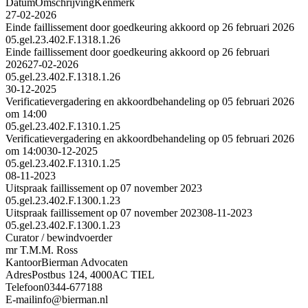
Datum
Omschrijving
Kenmerk
27-02-2026
Einde faillissement door goedkeuring akkoord op 26 februari 2026
05.gel.23.402.F.1318.1.26
Einde faillissement door goedkeuring akkoord op 26 februari
2026
27-02-2026
05.gel.23.402.F.1318.1.26
30-12-2025
Verificatievergadering en akkoordbehandeling op 05 februari 2026
om 14:00
05.gel.23.402.F.1310.1.25
Verificatievergadering en akkoordbehandeling op 05 februari 2026
om 14:00
30-12-2025
05.gel.23.402.F.1310.1.25
08-11-2023
Uitspraak faillissement op 07 november 2023
05.gel.23.402.F.1300.1.23
Uitspraak faillissement op 07 november 2023
08-11-2023
05.gel.23.402.F.1300.1.23
Curator / bewindvoerder
mr T.M.M. Ross
Kantoor
Bierman Advocaten
Adres
Postbus 124, 4000AC TIEL
Telefoon
0344-677188
E-mail
info@bierman.nl