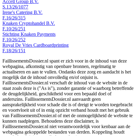
Accell Group B.V.
S.13/26/1077
Irene's Catering B.V.
F.16/26/315
Knaken Cryptohandel B.V.
F.10/26/251
Stichting Knaken Payments
F.10/26/252
Royal De Vries Cardboardprinting
F.18/26/151
FaillissementsDossier.nl spant er zich voor in de inhoud van deze
webpagina, afkomstig van openbare bronnen, regelmatig te
actualiseren en aan te vullen. Ondanks deze zorg en aandacht is het
mogelijk dat de inhoud onvolledig en/of onjuist is.
FaillissementsDossier.nl verschaft de inhoud van de website in de
staat zoals deze is ("As is"), zonder garantie of waarborg betreffende
de deugdelijkheid, geschiktheid voor een bepaald doel of
anderszins. FaillissementsDossier.nl aanvaardt geen
aansprakelijkheid voor schade die is of dreigt te worden toegebracht
en voortvloeit uit of in enig opzicht verband houdt met het gebruik
van FaillissementsDossier.nl of met de onmogelijkheid de website te
kunnen raadplegen. Behoudens deze disclaimer, is
FaillissementsDossier.nl niet verantwoordelijk voor kenbaar aan de
webpagina gekoppelde bestanden van derden. Koppeling houdt