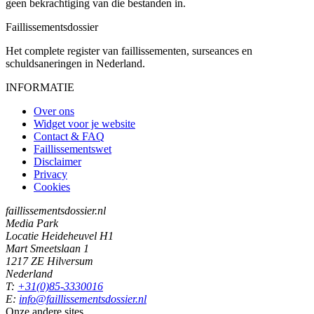
geen bekrachtiging van die bestanden in.
Faillissements
dossier
Het complete register van faillissementen, surseances en
schuldsaneringen in Nederland.
INFORMATIE
Over ons
Widget voor je website
Contact & FAQ
Faillissementswet
Disclaimer
Privacy
Cookies
faillissementsdossier.nl
Media Park
Locatie Heideheuvel H1
Mart Smeetslaan 1
1217 ZE Hilversum
Nederland
T:
+31(0)85-3330016
E:
info@faillissementsdossier.nl
Onze andere sites