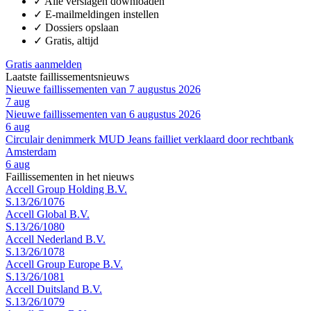
✓
Alle verslagen downloaden
✓
E-mailmeldingen instellen
✓
Dossiers opslaan
✓
Gratis, altijd
Gratis aanmelden
Laatste faillissementsnieuws
Nieuwe faillissementen van 7 augustus 2026
7 aug
Nieuwe faillissementen van 6 augustus 2026
6 aug
Circulair denimmerk MUD Jeans failliet verklaard door rechtbank
Amsterdam
6 aug
Faillissementen in het nieuws
Accell Group Holding B.V.
S.13/26/1076
Accell Global B.V.
S.13/26/1080
Accell Nederland B.V.
S.13/26/1078
Accell Group Europe B.V.
S.13/26/1081
Accell Duitsland B.V.
S.13/26/1079