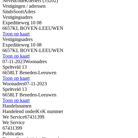
Nevencode
Koeriers (53202)
Vestigingen / adressen
Sinds
Soort
Adres
Vestigingsadres
Expeditieweg 10 08
6657KL BOVEN-LEEUWEN
Toon op kaart
Vestigingsadres
Expeditieweg 10 08
6657KL BOVEN-LEEUWEN
Toon op kaart
07-11-2023
Woonadres
Speltveld 13
6658LT Beneden-Leeuwen
Toon op kaart
Woonadres
07-11-2023
Speltveld 13
6658LT Beneden-Leeuwen
Toon op kaart
Handelsnamen
Handelend onder
KvK nummer
We Service
67431399
We Service
67431399
Publicaties