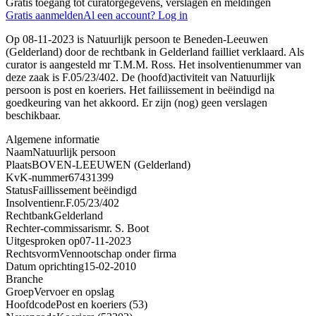
Gratis toegang tot curatorgegevens, verslagen en meldingen
Gratis aanmelden
Al een account? Log in
Op 08-11-2023 is Natuurlijk persoon te Beneden-Leeuwen
(Gelderland) door de rechtbank in Gelderland failliet verklaard. Als
curator is aangesteld mr T.M.M. Ross. Het insolventienummer van
deze zaak is F.05/23/402. De (hoofd)activiteit van Natuurlijk
persoon is post en koeriers. Het failiissement in beëindigd na
goedkeuring van het akkoord. Er zijn (nog) geen verslagen
beschikbaar.
Algemene informatie
Naam
Natuurlijk persoon
Plaats
BOVEN-LEEUWEN (Gelderland)
KvK-nummer
67431399
Status
Faillissement beëindigd
Insolventienr.
F.05/23/402
Rechtbank
Gelderland
Rechter-commissaris
mr. S. Boot
Uitgesproken op
07-11-2023
Rechtsvorm
Vennootschap onder firma
Datum oprichting
15-02-2010
Branche
Groep
Vervoer en opslag
Hoofdcode
Post en koeriers (53)