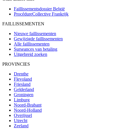
Faillissementsdossier
België
ProcédureCollective
Frankrijk
FAILLISSEMENTEN
Nieuwe faillissementen
Gewijzigde faillissementen
Alle faillissementen
Surseances van betaling
Uitgebreid zoeken
PROVINCIES
Drenthe
Flevoland
Friesland
Gelderland
Groningen
Limburg
Noord-Brabant
Noord-Holland
Overijssel
Utrecht
Zeeland