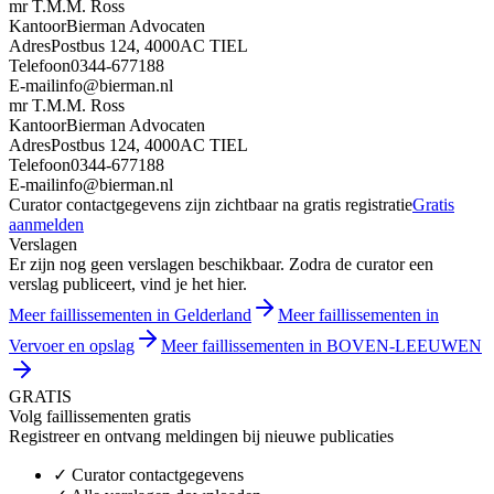
mr T.M.M. Ross
Kantoor
Bierman Advocaten
Adres
Postbus 124, 4000AC TIEL
Telefoon
0344-677188
E-mail
info@bierman.nl
mr T.M.M. Ross
Kantoor
Bierman Advocaten
Adres
Postbus 124, 4000AC TIEL
Telefoon
0344-677188
E-mail
info@bierman.nl
Curator contactgegevens zijn zichtbaar na gratis registratie
Gratis
aanmelden
Verslagen
Er zijn nog geen verslagen beschikbaar. Zodra de curator een
verslag publiceert, vind je het hier.
Meer faillissementen in Gelderland
Meer faillissementen in
Vervoer en opslag
Meer faillissementen in BOVEN-LEEUWEN
GRATIS
Volg faillissementen gratis
Registreer en ontvang meldingen bij nieuwe publicaties
✓
Curator contactgegevens