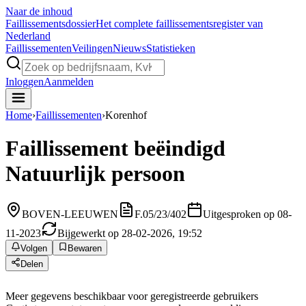
Naar de inhoud
Faillissements
dossier
Het complete faillissementsregister van
Nederland
Faillissementen
Veilingen
Nieuws
Statistieken
Inloggen
Aanmelden
Home
›
Faillissementen
›
Korenhof
Faillissement beëindigd
Natuurlijk persoon
BOVEN-LEEUWEN
F.05/23/402
Uitgesproken op 08-
11-2023
Bijgewerkt op 28-02-2026, 19:52
Volgen
Bewaren
Delen
Meer gegevens beschikbaar voor geregistreerde gebruikers