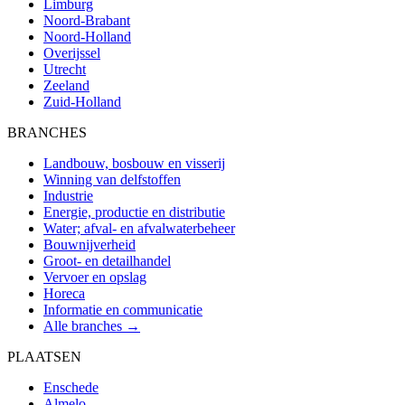
Limburg
Noord-Brabant
Noord-Holland
Overijssel
Utrecht
Zeeland
Zuid-Holland
BRANCHES
Landbouw, bosbouw en visserij
Winning van delfstoffen
Industrie
Energie, productie en distributie
Water; afval- en afvalwaterbeheer
Bouwnijverheid
Groot- en detailhandel
Vervoer en opslag
Horeca
Informatie en communicatie
Alle branches →
PLAATSEN
Enschede
Almelo