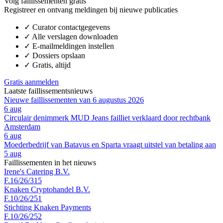
Volg faillissementen gratis
Registreer en ontvang meldingen bij nieuwe publicaties
✓
Curator contactgegevens
✓
Alle verslagen downloaden
✓
E-mailmeldingen instellen
✓
Dossiers opslaan
✓
Gratis, altijd
Gratis aanmelden
Laatste faillissementsnieuws
Nieuwe faillissementen van 6 augustus 2026
6 aug
Circulair denimmerk MUD Jeans failliet verklaard door rechtbank
Amsterdam
6 aug
Moederbedrijf van Batavus en Sparta vraagt uitstel van betaling aan
5 aug
Faillissementen in het nieuws
Irene's Catering B.V.
F.16/26/315
Knaken Cryptohandel B.V.
F.10/26/251
Stichting Knaken Payments
F.10/26/252