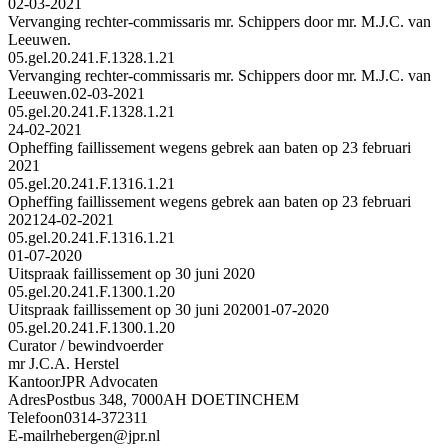
02-03-2021
Vervanging rechter-commissaris mr. Schippers door mr. M.J.C. van
Leeuwen.
05.gel.20.241.F.1328.1.21
Vervanging rechter-commissaris mr. Schippers door mr. M.J.C. van
Leeuwen.
02-03-2021
05.gel.20.241.F.1328.1.21
24-02-2021
Opheffing faillissement wegens gebrek aan baten op 23 februari
2021
05.gel.20.241.F.1316.1.21
Opheffing faillissement wegens gebrek aan baten op 23 februari
2021
24-02-2021
05.gel.20.241.F.1316.1.21
01-07-2020
Uitspraak faillissement op 30 juni 2020
05.gel.20.241.F.1300.1.20
Uitspraak faillissement op 30 juni 2020
01-07-2020
05.gel.20.241.F.1300.1.20
Curator / bewindvoerder
mr J.C.A. Herstel
Kantoor
JPR Advocaten
Adres
Postbus 348, 7000AH DOETINCHEM
Telefoon
0314-372311
E-mail
rhebergen@jpr.nl