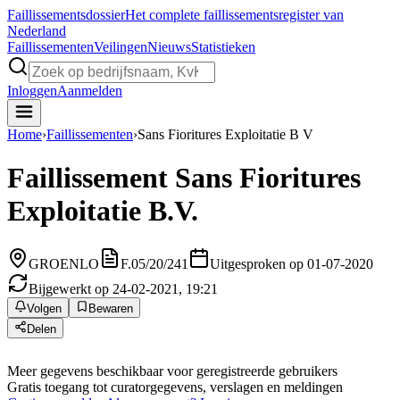
Faillissements
dossier
Het complete faillissementsregister van
Nederland
Faillissementen
Veilingen
Nieuws
Statistieken
Inloggen
Aanmelden
Home
›
Faillissementen
›
Sans Fioritures Exploitatie B V
Faillissement
Sans Fioritures
Exploitatie B.V.
GROENLO
F.05/20/241
Uitgesproken op 01-07-2020
Bijgewerkt op 24-02-2021, 19:21
Volgen
Bewaren
Delen
Meer gegevens beschikbaar voor geregistreerde gebruikers
Gratis toegang tot curatorgegevens, verslagen en meldingen