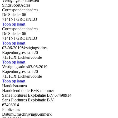
Vestigingen / adressen
Sinds
Soort
Adres
Correspondentieadres
De Snieder 66
7141NJ GROENLO
Toon op kaart
Correspondentieadres
De Snieder 66
7141NJ GROENLO
Toon op kaart
03-06-2019
Vestigingsadres
Rapenburgsestraat 20
7131CX Lichtenvoorde
Toon op kaart
Vestigingsadres
03-06-2019
Rapenburgsestraat 20
7131CX Lichtenvoorde
Toon op kaart
Handelsnamen
Handelend onder
KvK nummer
Sans Fioritures Exploitatie B.V.
67498914
Sans Fioritures Exploitatie B.V.
67498914
Publicaties
Datum
Omschrijving
Kenmerk