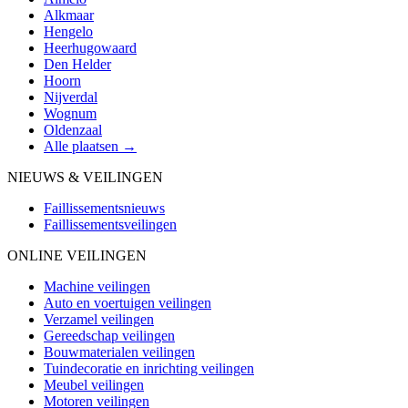
Alkmaar
Hengelo
Heerhugowaard
Den Helder
Hoorn
Nijverdal
Wognum
Oldenzaal
Alle plaatsen →
NIEUWS & VEILINGEN
Faillissementsnieuws
Faillissementsveilingen
ONLINE VEILINGEN
Machine veilingen
Auto en voertuigen veilingen
Verzamel veilingen
Gereedschap veilingen
Bouwmaterialen veilingen
Tuindecoratie en inrichting veilingen
Meubel veilingen
Motoren veilingen