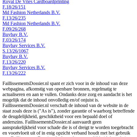
Royal De Vries Cardboardprinting
F.18/26/151
Md Fashion Netherlands B.V.
F.13/26/235
Md Fashion Netherlands B.V.
F.09/26/268
Buybay B.V.
F.03/26/174
Buybay Services B.V.
S.13/26/1067
Buybay B.V.
F.13/26/220
Buybay Services B.V.
F.13/26/222
FaillissementsDossier.nl spant er zich voor in de inhoud van deze
webpagina, afkomstig van openbare bronnen, regelmatig te
actualiseren en aan te vullen. Ondanks deze zorg en aandacht is het
mogelijk dat de inhoud onvolledig en/of onjuist is.
FaillissementsDossier.nl verschaft de inhoud van de website in de
staat zoals deze is ("As is"), zonder garantie of waarborg betreffende
de deugdelijkheid, geschiktheid voor een bepaald doel of
anderszins. FaillissementsDossier.nl aanvaardt geen
aansprakelijkheid voor schade die is of dreigt te worden toegebracht
en voortvloeit uit of in enig opzicht verband houdt met het gebruik