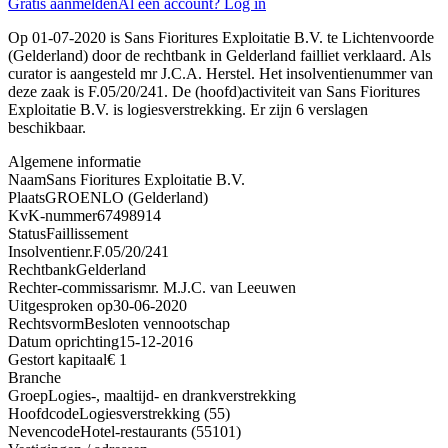
Gratis aanmelden
Al een account? Log in
Op 01-07-2020 is Sans Fioritures Exploitatie B.V. te Lichtenvoorde
(Gelderland) door de rechtbank in Gelderland failliet verklaard. Als
curator is aangesteld mr J.C.A. Herstel. Het insolventienummer van
deze zaak is F.05/20/241. De (hoofd)activiteit van Sans Fioritures
Exploitatie B.V. is logiesverstrekking. Er zijn 6 verslagen
beschikbaar.
Algemene informatie
Naam
Sans Fioritures Exploitatie B.V.
Plaats
GROENLO (Gelderland)
KvK-nummer
67498914
Status
Faillissement
Insolventienr.
F.05/20/241
Rechtbank
Gelderland
Rechter-commissaris
mr. M.J.C. van Leeuwen
Uitgesproken op
30-06-2020
Rechtsvorm
Besloten vennootschap
Datum oprichting
15-12-2016
Gestort kapitaal
€ 1
Branche
Groep
Logies-, maaltijd- en drankverstrekking
Hoofdcode
Logiesverstrekking (55)
Nevencode
Hotel-restaurants (55101)