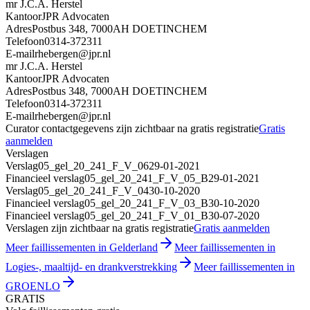
mr J.C.A. Herstel
Kantoor
JPR Advocaten
Adres
Postbus 348, 7000AH DOETINCHEM
Telefoon
0314-372311
E-mail
rhebergen@jpr.nl
mr J.C.A. Herstel
Kantoor
JPR Advocaten
Adres
Postbus 348, 7000AH DOETINCHEM
Telefoon
0314-372311
E-mail
rhebergen@jpr.nl
Curator contactgegevens zijn zichtbaar na gratis registratie
Gratis
aanmelden
Verslagen
Verslag
05_gel_20_241_F_V_06
29-01-2021
Financieel verslag
05_gel_20_241_F_V_05_B
29-01-2021
Verslag
05_gel_20_241_F_V_04
30-10-2020
Financieel verslag
05_gel_20_241_F_V_03_B
30-10-2020
Financieel verslag
05_gel_20_241_F_V_01_B
30-07-2020
Verslagen zijn zichtbaar na gratis registratie
Gratis aanmelden
Meer faillissementen in Gelderland
Meer faillissementen in
Logies-, maaltijd- en drankverstrekking
Meer faillissementen in
GROENLO
GRATIS