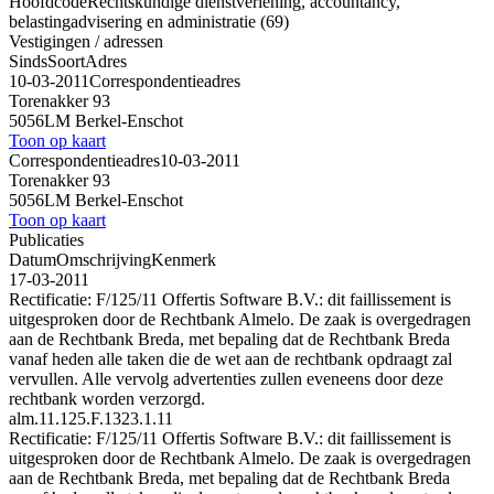
Hoofdcode
Rechtskundige dienstverlening, accountancy,
belastingadvisering en administratie (69)
Vestigingen / adressen
Sinds
Soort
Adres
10-03-2011
Correspondentieadres
Torenakker 93
5056LM Berkel-Enschot
Toon op kaart
Correspondentieadres
10-03-2011
Torenakker 93
5056LM Berkel-Enschot
Toon op kaart
Publicaties
Datum
Omschrijving
Kenmerk
17-03-2011
Rectificatie: F/125/11 Offertis Software B.V.: dit faillissement is
uitgesproken door de Rechtbank Almelo. De zaak is overgedragen
aan de Rechtbank Breda, met bepaling dat de Rechtbank Breda
vanaf heden alle taken die de wet aan de rechtbank opdraagt zal
vervullen. Alle vervolg advertenties zullen eveneens door deze
rechtbank worden verzorgd.
alm.11.125.F.1323.1.11
Rectificatie: F/125/11 Offertis Software B.V.: dit faillissement is
uitgesproken door de Rechtbank Almelo. De zaak is overgedragen
aan de Rechtbank Breda, met bepaling dat de Rechtbank Breda