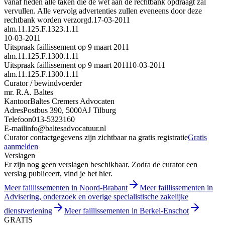
vanaf heden alle taken die de wet aan de rechtbank opdraagt zal
vervullen. Alle vervolg advertenties zullen eveneens door deze
rechtbank worden verzorgd.
17-03-2011
alm.11.125.F.1323.1.11
10-03-2011
Uitspraak faillissement op 9 maart 2011
alm.11.125.F.1300.1.11
Uitspraak faillissement op 9 maart 2011
10-03-2011
alm.11.125.F.1300.1.11
Curator / bewindvoerder
mr. R.A. Baltes
Kantoor
Baltes Cremers Advocaten
Adres
Postbus 390, 5000AJ Tilburg
Telefoon
013-5323160
E-mail
info@baltesadvocatuur.nl
Curator contactgegevens zijn zichtbaar na gratis registratie
Gratis
aanmelden
Verslagen
Er zijn nog geen verslagen beschikbaar. Zodra de curator een
verslag publiceert, vind je het hier.
Meer faillissementen in Noord-Brabant
Meer faillissementen in
Advisering, onderzoek en overige specialistische zakelijke
dienstverlening
Meer faillissementen in Berkel-Enschot
GRATIS