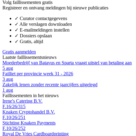
Volg faillissementen gratis
Registreer en ontvang meldingen bij nieuwe publicaties
✓
Curator contactgegevens
✓
Alle verslagen downloaden
✓
E-mailmeldingen instellen
✓
Dossiers opslaan
✓
Gratis, altijd
Gratis aanmelden
Laatste faillissementsnieuws
Moederbedrijf van Batavus en Sparta vraagt uitstel van betaling aan
5 aug
Failliet per provincie week 31 - 2026
3 aug
Zakelijk lenen zonder recente jaarcijfers uitgelegd
1 aug
Faillissementen in het nieuws
Irene's Catering B.V.
F.16/26/315
Knaken Cryptohandel B.V.
F.10/26/251
Stichting Knaken Payments
F.10/26/252
Royal De Vries Cardboardprinting