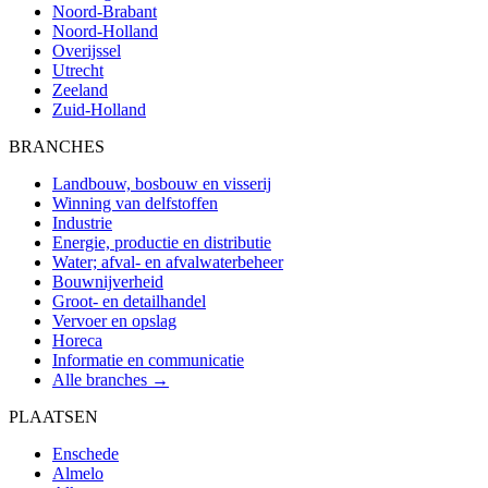
Noord-Brabant
Noord-Holland
Overijssel
Utrecht
Zeeland
Zuid-Holland
BRANCHES
Landbouw, bosbouw en visserij
Winning van delfstoffen
Industrie
Energie, productie en distributie
Water; afval- en afvalwaterbeheer
Bouwnijverheid
Groot- en detailhandel
Vervoer en opslag
Horeca
Informatie en communicatie
Alle branches →
PLAATSEN
Enschede
Almelo