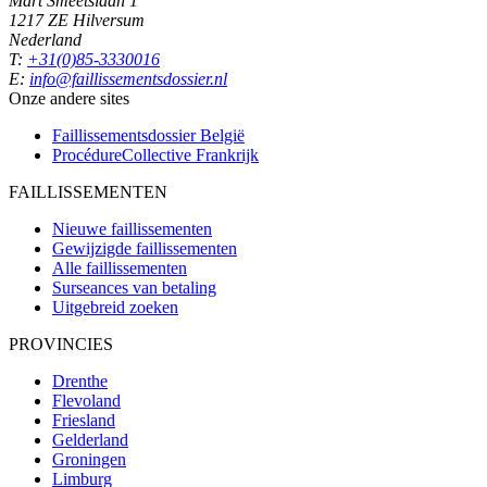
Mart Smeetslaan 1
1217 ZE Hilversum
Nederland
T:
+31(0)85-3330016
E:
info@faillissementsdossier.nl
Onze andere sites
Faillissementsdossier
België
ProcédureCollective
Frankrijk
FAILLISSEMENTEN
Nieuwe faillissementen
Gewijzigde faillissementen
Alle faillissementen
Surseances van betaling
Uitgebreid zoeken
PROVINCIES
Drenthe
Flevoland
Friesland
Gelderland
Groningen
Limburg