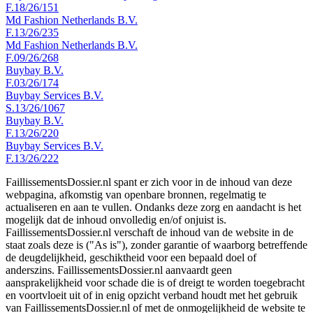
F.18/26/151
Md Fashion Netherlands B.V.
F.13/26/235
Md Fashion Netherlands B.V.
F.09/26/268
Buybay B.V.
F.03/26/174
Buybay Services B.V.
S.13/26/1067
Buybay B.V.
F.13/26/220
Buybay Services B.V.
F.13/26/222
FaillissementsDossier.nl spant er zich voor in de inhoud van deze
webpagina, afkomstig van openbare bronnen, regelmatig te
actualiseren en aan te vullen. Ondanks deze zorg en aandacht is het
mogelijk dat de inhoud onvolledig en/of onjuist is.
FaillissementsDossier.nl verschaft de inhoud van de website in de
staat zoals deze is ("As is"), zonder garantie of waarborg betreffende
de deugdelijkheid, geschiktheid voor een bepaald doel of
anderszins. FaillissementsDossier.nl aanvaardt geen
aansprakelijkheid voor schade die is of dreigt te worden toegebracht
en voortvloeit uit of in enig opzicht verband houdt met het gebruik
van FaillissementsDossier.nl of met de onmogelijkheid de website te