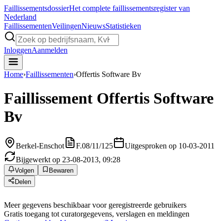
Faillissements
dossier
Het complete faillissementsregister van
Nederland
Faillissementen
Veilingen
Nieuws
Statistieken
Inloggen
Aanmelden
Home
›
Faillissementen
›
Offertis Software Bv
Faillissement
Offertis Software
Bv
Berkel-Enschot
F.08/11/125
Uitgesproken op 10-03-2011
Bijgewerkt op 23-08-2013, 09:28
Volgen
Bewaren
Delen
Meer gegevens beschikbaar voor geregistreerde gebruikers
Gratis toegang tot curatorgegevens, verslagen en meldingen