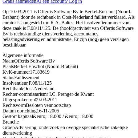
Gratis aanmelden
Al een account? Log in
Op 10-03-2011 is Offertis Software Bv te Berkel-Enschot (Noord-
Brabant) door de rechtbank in Oost-Nederland failliet verklaard. Als
curator is aangesteld mr. R.A. Baltes. Het insolventienummer van
deze zaak is F.08/11/125. De (hoofd)activiteit van Offertis Software
Bv is rechtskundige dienstverlening, accountancy,
belastingadvisering en administratie. Er zijn (nog) geen verslagen
beschikbaar.
Algemene informatie
Naam
Offertis Software Bv
Plaats
Berkel-Enschot (Noord-Brabant)
KvK-nummer
17183619
Status
Faillissement
Insolventienr.
F.08/11/125
Rechtbank
Oost-Nederland
Rechter-commissaris
mr I.C. Prenger-de Kwant
Uitgesproken op
09-03-2011
Rechtsvorm
Besloten vennootschap
Datum oprichting
16-11-2005
Gestort kapitaal
&euro; 18.000 / &euro; 18.000
Branche
Groep
Advisering, onderzoek en overige specialistische zakelijke
dienstverlening