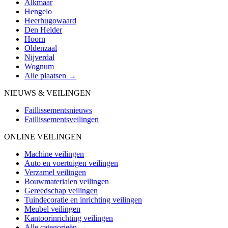
Alkmaar
Hengelo
Heerhugowaard
Den Helder
Hoorn
Oldenzaal
Nijverdal
Wognum
Alle plaatsen →
NIEUWS & VEILINGEN
Faillissementsnieuws
Faillissementsveilingen
ONLINE VEILINGEN
Machine veilingen
Auto en voertuigen veilingen
Verzamel veilingen
Bouwmaterialen veilingen
Gereedschap veilingen
Tuindecoratie en inrichting veilingen
Meubel veilingen
Kantoorinrichting veilingen
Alle categorieën →