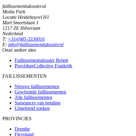
faillissementsdossier.nl
Media Park
Locatie Heideheuvel H1
Mart Smeetslaan 1
1217 ZE Hilversum
Nederland
T:
+31(0)85-3330016
E:
info@faillissementsdossier.nl
Onze andere sites
Faillissementsdossier
België
ProcédureCollective
Frankrijk
FAILLISSEMENTEN
Nieuwe faillissementen
Gewijzigde faillissementen
Alle faillissementen
Surseances van betaling
Uitgebreid zoeken
PROVINCIES
Drenthe
Flevoland