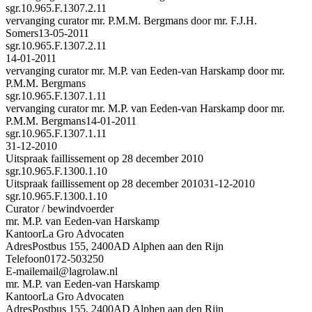
sgr.10.965.F.1307.2.11
vervanging curator mr. P.M.M. Bergmans door mr. F.J.H.
Somers
13-05-2011
sgr.10.965.F.1307.2.11
14-01-2011
vervanging curator mr. M.P. van Eeden-van Harskamp door mr.
P.M.M. Bergmans
sgr.10.965.F.1307.1.11
vervanging curator mr. M.P. van Eeden-van Harskamp door mr.
P.M.M. Bergmans
14-01-2011
sgr.10.965.F.1307.1.11
31-12-2010
Uitspraak faillissement op 28 december 2010
sgr.10.965.F.1300.1.10
Uitspraak faillissement op 28 december 2010
31-12-2010
sgr.10.965.F.1300.1.10
Curator / bewindvoerder
mr. M.P. van Eeden-van Harskamp
Kantoor
La Gro Advocaten
Adres
Postbus 155, 2400AD Alphen aan den Rijn
Telefoon
0172-503250
E-mail
email@lagrolaw.nl
mr. M.P. van Eeden-van Harskamp
Kantoor
La Gro Advocaten
Adres
Postbus 155, 2400AD Alphen aan den Rijn