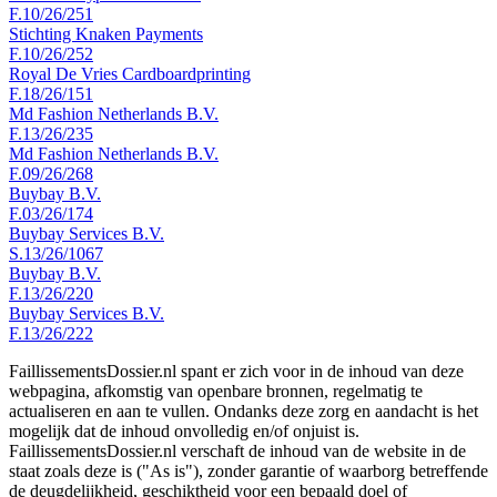
F.10/26/251
Stichting Knaken Payments
F.10/26/252
Royal De Vries Cardboardprinting
F.18/26/151
Md Fashion Netherlands B.V.
F.13/26/235
Md Fashion Netherlands B.V.
F.09/26/268
Buybay B.V.
F.03/26/174
Buybay Services B.V.
S.13/26/1067
Buybay B.V.
F.13/26/220
Buybay Services B.V.
F.13/26/222
FaillissementsDossier.nl spant er zich voor in de inhoud van deze
webpagina, afkomstig van openbare bronnen, regelmatig te
actualiseren en aan te vullen. Ondanks deze zorg en aandacht is het
mogelijk dat de inhoud onvolledig en/of onjuist is.
FaillissementsDossier.nl verschaft de inhoud van de website in de
staat zoals deze is ("As is"), zonder garantie of waarborg betreffende
de deugdelijkheid, geschiktheid voor een bepaald doel of