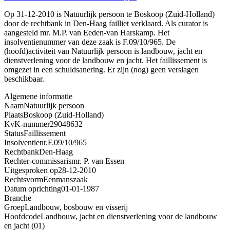
Op 31-12-2010 is Natuurlijk persoon te Boskoop (Zuid-Holland)
door de rechtbank in Den-Haag failliet verklaard. Als curator is
aangesteld mr. M.P. van Eeden-van Harskamp. Het
insolventienummer van deze zaak is F.09/10/965. De
(hoofd)activiteit van Natuurlijk persoon is landbouw, jacht en
dienstverlening voor de landbouw en jacht. Het faillissement is
omgezet in een schuldsanering. Er zijn (nog) geen verslagen
beschikbaar.
Algemene informatie
Naam
Natuurlijk persoon
Plaats
Boskoop (Zuid-Holland)
KvK-nummer
29048632
Status
Faillissement
Insolventienr.
F.09/10/965
Rechtbank
Den-Haag
Rechter-commissaris
mr. P. van Essen
Uitgesproken op
28-12-2010
Rechtsvorm
Eenmanszaak
Datum oprichting
01-01-1987
Branche
Groep
Landbouw, bosbouw en visserij
Hoofdcode
Landbouw, jacht en dienstverlening voor de landbouw
en jacht (01)