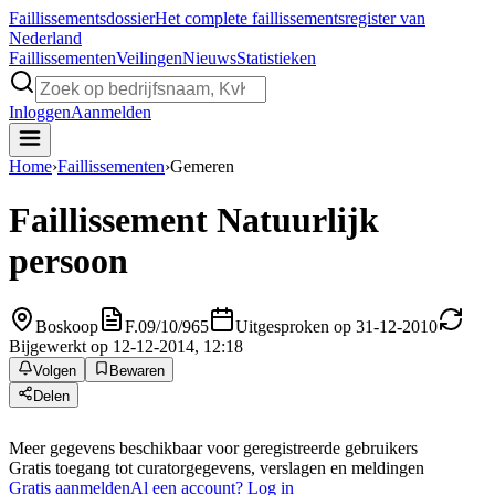
Faillissements
dossier
Het complete faillissementsregister van
Nederland
Faillissementen
Veilingen
Nieuws
Statistieken
Inloggen
Aanmelden
Home
›
Faillissementen
›
Gemeren
Faillissement
Natuurlijk
persoon
Boskoop
F.09/10/965
Uitgesproken op 31-12-2010
Bijgewerkt op 12-12-2014, 12:18
Volgen
Bewaren
Delen
Meer gegevens beschikbaar voor geregistreerde gebruikers
Gratis toegang tot curatorgegevens, verslagen en meldingen
Gratis aanmelden
Al een account? Log in