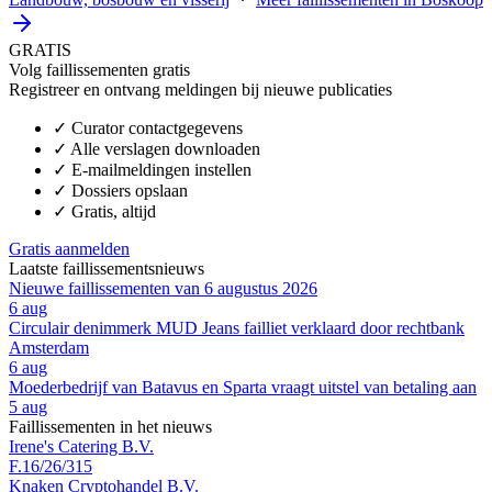
GRATIS
Volg faillissementen gratis
Registreer en ontvang meldingen bij nieuwe publicaties
✓
Curator contactgegevens
✓
Alle verslagen downloaden
✓
E-mailmeldingen instellen
✓
Dossiers opslaan
✓
Gratis, altijd
Gratis aanmelden
Laatste faillissementsnieuws
Nieuwe faillissementen van 6 augustus 2026
6 aug
Circulair denimmerk MUD Jeans failliet verklaard door rechtbank
Amsterdam
6 aug
Moederbedrijf van Batavus en Sparta vraagt uitstel van betaling aan
5 aug
Faillissementen in het nieuws
Irene's Catering B.V.
F.16/26/315
Knaken Cryptohandel B.V.