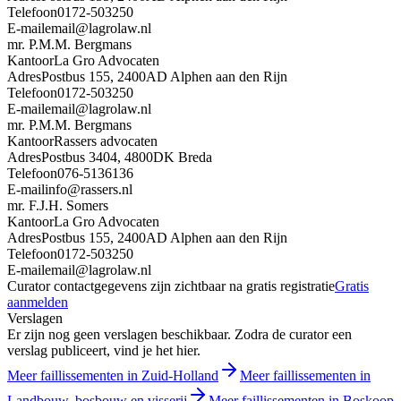
Telefoon
0172-503250
E-mail
email@lagrolaw.nl
mr. P.M.M. Bergmans
Kantoor
La Gro Advocaten
Adres
Postbus 155, 2400AD Alphen aan den Rijn
Telefoon
0172-503250
E-mail
email@lagrolaw.nl
mr. P.M.M. Bergmans
Kantoor
Rassers advocaten
Adres
Postbus 3404, 4800DK Breda
Telefoon
076-5136136
E-mail
info@rassers.nl
mr. F.J.H. Somers
Kantoor
La Gro Advocaten
Adres
Postbus 155, 2400AD Alphen aan den Rijn
Telefoon
0172-503250
E-mail
email@lagrolaw.nl
Curator contactgegevens zijn zichtbaar na gratis registratie
Gratis
aanmelden
Verslagen
Er zijn nog geen verslagen beschikbaar. Zodra de curator een
verslag publiceert, vind je het hier.
Meer faillissementen in Zuid-Holland
Meer faillissementen in
Landbouw, bosbouw en visserij
Meer faillissementen in Boskoop