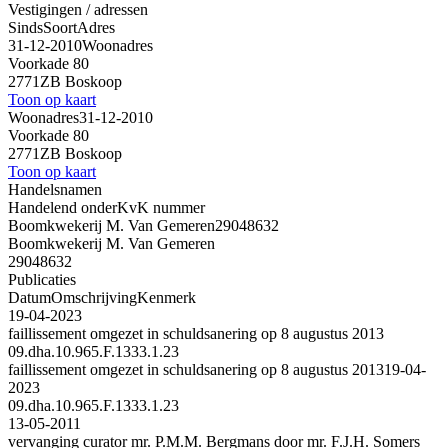
Vestigingen / adressen
Sinds
Soort
Adres
31-12-2010
Woonadres
Voorkade 80
2771ZB Boskoop
Toon op kaart
Woonadres
31-12-2010
Voorkade 80
2771ZB Boskoop
Toon op kaart
Handelsnamen
Handelend onder
KvK nummer
Boomkwekerij M. Van Gemeren
29048632
Boomkwekerij M. Van Gemeren
29048632
Publicaties
Datum
Omschrijving
Kenmerk
19-04-2023
faillissement omgezet in schuldsanering op 8 augustus 2013
09.dha.10.965.F.1333.1.23
faillissement omgezet in schuldsanering op 8 augustus 2013
19-04-
2023
09.dha.10.965.F.1333.1.23
13-05-2011
vervanging curator mr. P.M.M. Bergmans door mr. F.J.H. Somers