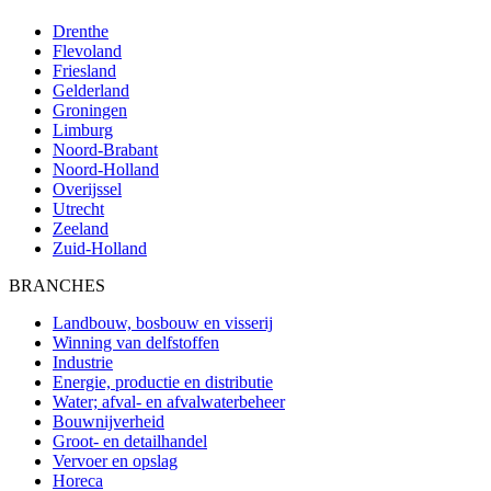
Drenthe
Flevoland
Friesland
Gelderland
Groningen
Limburg
Noord-Brabant
Noord-Holland
Overijssel
Utrecht
Zeeland
Zuid-Holland
BRANCHES
Landbouw, bosbouw en visserij
Winning van delfstoffen
Industrie
Energie, productie en distributie
Water; afval- en afvalwaterbeheer
Bouwnijverheid
Groot- en detailhandel
Vervoer en opslag
Horeca