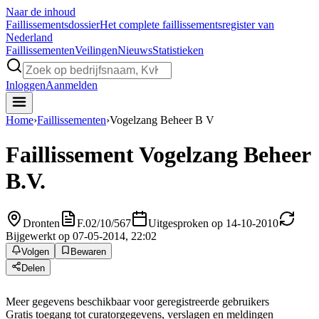
Naar de inhoud
Faillissements
dossier
Het complete faillissementsregister van
Nederland
Faillissementen
Veilingen
Nieuws
Statistieken
Inloggen
Aanmelden
Home
›
Faillissementen
›
Vogelzang Beheer B V
Faillissement
Vogelzang Beheer
B.V.
Dronten
F.02/10/567
Uitgesproken op 14-10-2010
Bijgewerkt op 07-05-2014, 22:02
Volgen
Bewaren
Delen
Meer gegevens beschikbaar voor geregistreerde gebruikers
Gratis toegang tot curatorgegevens, verslagen en meldingen