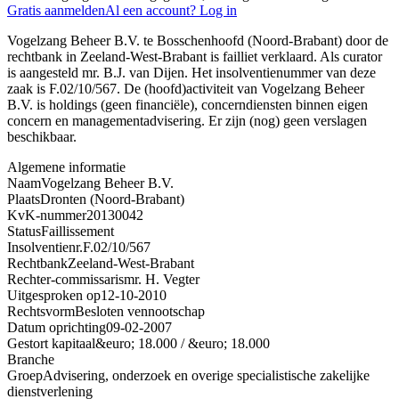
Gratis aanmelden
Al een account? Log in
Vogelzang Beheer B.V. te Bosschenhoofd (Noord-Brabant) door de
rechtbank in Zeeland-West-Brabant is failliet verklaard. Als curator
is aangesteld mr. B.J. van Dijen. Het insolventienummer van deze
zaak is F.02/10/567. De (hoofd)activiteit van Vogelzang Beheer
B.V. is holdings (geen financiële), concerndiensten binnen eigen
concern en managementadvisering. Er zijn (nog) geen verslagen
beschikbaar.
Algemene informatie
Naam
Vogelzang Beheer B.V.
Plaats
Dronten (Noord-Brabant)
KvK-nummer
20130042
Status
Faillissement
Insolventienr.
F.02/10/567
Rechtbank
Zeeland-West-Brabant
Rechter-commissaris
mr. H. Vegter
Uitgesproken op
12-10-2010
Rechtsvorm
Besloten vennootschap
Datum oprichting
09-02-2007
Gestort kapitaal
&euro; 18.000 / &euro; 18.000
Branche
Groep
Advisering, onderzoek en overige specialistische zakelijke
dienstverlening