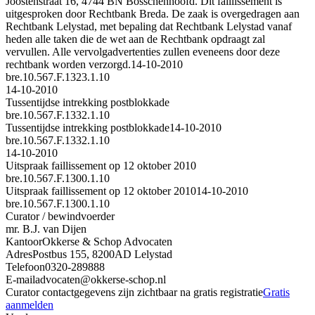
Joostenstraat 16, 4744 BN Bosschenhoofd. Dit faillissement is
uitgesproken door Rechtbank Breda. De zaak is overgedragen aan
Rechtbank Lelystad, met bepaling dat Rechtbank Lelystad vanaf
heden alle taken die de wet aan de Rechtbank opdraagt zal
vervullen. Alle vervolgadvertenties zullen eveneens door deze
rechtbank worden verzorgd.
14-10-2010
bre.10.567.F.1323.1.10
14-10-2010
Tussentijdse intrekking postblokkade
bre.10.567.F.1332.1.10
Tussentijdse intrekking postblokkade
14-10-2010
bre.10.567.F.1332.1.10
14-10-2010
Uitspraak faillissement op 12 oktober 2010
bre.10.567.F.1300.1.10
Uitspraak faillissement op 12 oktober 2010
14-10-2010
bre.10.567.F.1300.1.10
Curator / bewindvoerder
mr. B.J. van Dijen
Kantoor
Okkerse & Schop Advocaten
Adres
Postbus 155, 8200AD Lelystad
Telefoon
0320-289888
E-mail
advocaten@okkerse-schop.nl
Curator contactgegevens zijn zichtbaar na gratis registratie
Gratis
aanmelden