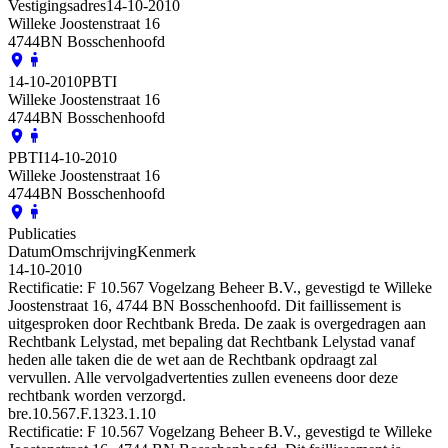
Vestigingsadres
14-10-2010
Willeke Joostenstraat 16
4744BN Bosschenhoofd
14-10-2010
PBTI
Willeke Joostenstraat 16
4744BN Bosschenhoofd
PBTI
14-10-2010
Willeke Joostenstraat 16
4744BN Bosschenhoofd
Publicaties
Datum
Omschrijving
Kenmerk
14-10-2010
Rectificatie: F 10.567 Vogelzang Beheer B.V., gevestigd te Willeke
Joostenstraat 16, 4744 BN Bosschenhoofd. Dit faillissement is
uitgesproken door Rechtbank Breda. De zaak is overgedragen aan
Rechtbank Lelystad, met bepaling dat Rechtbank Lelystad vanaf
heden alle taken die de wet aan de Rechtbank opdraagt zal
vervullen. Alle vervolgadvertenties zullen eveneens door deze
rechtbank worden verzorgd.
bre.10.567.F.1323.1.10
Rectificatie: F 10.567 Vogelzang Beheer B.V., gevestigd te Willeke