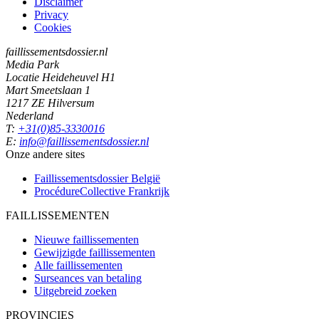
Disclaimer
Privacy
Cookies
faillissementsdossier.nl
Media Park
Locatie Heideheuvel H1
Mart Smeetslaan 1
1217 ZE Hilversum
Nederland
T:
+31(0)85-3330016
E:
info@faillissementsdossier.nl
Onze andere sites
Faillissementsdossier
België
ProcédureCollective
Frankrijk
FAILLISSEMENTEN
Nieuwe faillissementen
Gewijzigde faillissementen
Alle faillissementen
Surseances van betaling
Uitgebreid zoeken
PROVINCIES