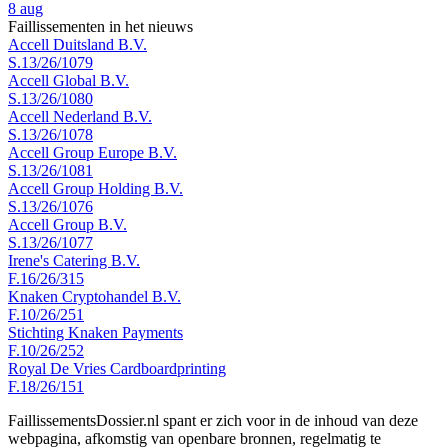
8 aug
Faillissementen in het nieuws
Accell Duitsland B.V.
S.13/26/1079
Accell Global B.V.
S.13/26/1080
Accell Nederland B.V.
S.13/26/1078
Accell Group Europe B.V.
S.13/26/1081
Accell Group Holding B.V.
S.13/26/1076
Accell Group B.V.
S.13/26/1077
Irene's Catering B.V.
F.16/26/315
Knaken Cryptohandel B.V.
F.10/26/251
Stichting Knaken Payments
F.10/26/252
Royal De Vries Cardboardprinting
F.18/26/151
FaillissementsDossier.nl spant er zich voor in de inhoud van deze
webpagina, afkomstig van openbare bronnen, regelmatig te