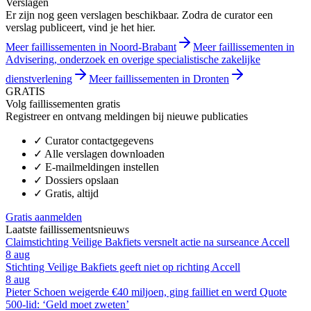
Verslagen
Er zijn nog geen verslagen beschikbaar. Zodra de curator een
verslag publiceert, vind je het hier.
Meer faillissementen in Noord-Brabant
Meer faillissementen in
Advisering, onderzoek en overige specialistische zakelijke
dienstverlening
Meer faillissementen in Dronten
GRATIS
Volg faillissementen gratis
Registreer en ontvang meldingen bij nieuwe publicaties
✓
Curator contactgegevens
✓
Alle verslagen downloaden
✓
E-mailmeldingen instellen
✓
Dossiers opslaan
✓
Gratis, altijd
Gratis aanmelden
Laatste faillissementsnieuws
Claimstichting Veilige Bakfiets versnelt actie na surseance Accell
8 aug
Stichting Veilige Bakfiets geeft niet op richting Accell
8 aug
Pieter Schoen weigerde €40 miljoen, ging failliet en werd Quote
500-lid: ‘Geld moet zweten’