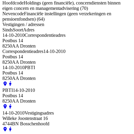
Hoofdcode
Holdings (geen financiële), concerndiensten binnen
eigen concern en managementadvisering (70)
Nevencode
Financiële instellingen (geen verzekeringen en
pensioenfondsen) (64)
Vestigingen / adressen
Sinds
Soort
Adres
14-10-2010
Correspondentieadres
Postbus 14
8250AA Dronten
Correspondentieadres
14-10-2010
Postbus 14
8250AA Dronten
14-10-2010
PBTI
Postbus 14
8250AA Dronten
PBTI
14-10-2010
Postbus 14
8250AA Dronten
14-10-2010
Vestigingsadres
Willeke Joostenstraat 16
4744BN Bosschenhoofd