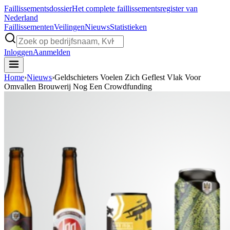
Faillissements
dossier
Het complete faillissementsregister van
Nederland
Faillissementen
Veilingen
Nieuws
Statistieken
Inloggen
Aanmelden
Home
›
Nieuws
›
Geldschieters Voelen Zich Geflest Vlak Voor
Omvallen Brouwerij Nog Een Crowdfunding