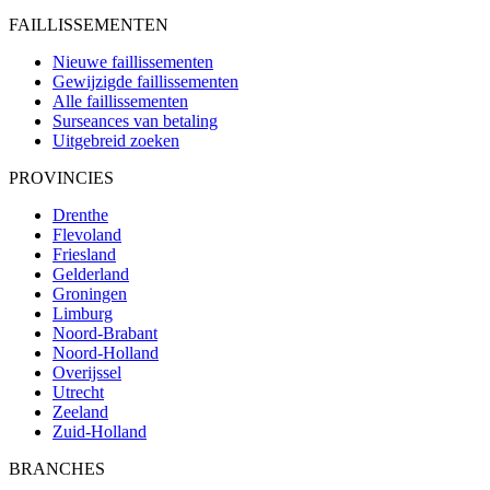
FAILLISSEMENTEN
Nieuwe faillissementen
Gewijzigde faillissementen
Alle faillissementen
Surseances van betaling
Uitgebreid zoeken
PROVINCIES
Drenthe
Flevoland
Friesland
Gelderland
Groningen
Limburg
Noord-Brabant
Noord-Holland
Overijssel
Utrecht
Zeeland
Zuid-Holland
BRANCHES