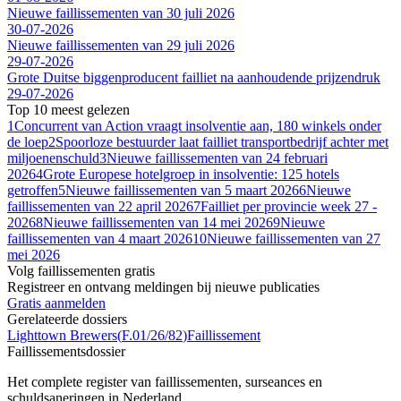
Nieuwe faillissementen van 30 juli 2026
30-07-2026
Nieuwe faillissementen van 29 juli 2026
29-07-2026
Grote Duitse biggenproducent failliet na aanhoudende prijzendruk
29-07-2026
Top 10 meest gelezen
1
Concurrent van Action vraagt insolventie aan, 180 winkels onder
de loep
2
Spoorloze bestuurder laat failliet transportbedrijf achter met
miljoenenschuld
3
Nieuwe faillissementen van 24 februari
2026
4
Grote Europese hotelgroep in insolventie: 125 hotels
getroffen
5
Nieuwe faillissementen van 5 maart 2026
6
Nieuwe
faillissementen van 22 april 2026
7
Failliet per provincie week 27 -
2026
8
Nieuwe faillissementen van 14 mei 2026
9
Nieuwe
faillissementen van 4 maart 2026
10
Nieuwe faillissementen van 27
mei 2026
Volg faillissementen gratis
Registreer en ontvang meldingen bij nieuwe publicaties
Gratis aanmelden
Gerelateerde dossiers
Lighttown Brewers
(
F.01/26/82
)
Faillissement
Faillissements
dossier
Het complete register van faillissementen, surseances en
schuldsaneringen in Nederland.