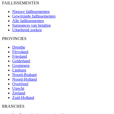
FAILLISSEMENTEN
Nieuwe faillissementen
Gewijzigde faillissementen
Alle faillissementen
Surseances van betaling
Uitgebreid zoeken
PROVINCIES
Drenthe
Flevoland
Friesland
Gelderland
Groningen
Limburg
Noord-Brabant
Noord-Holland
Overijssel
Utrecht
Zeeland
Zuid-Holland
BRANCHES