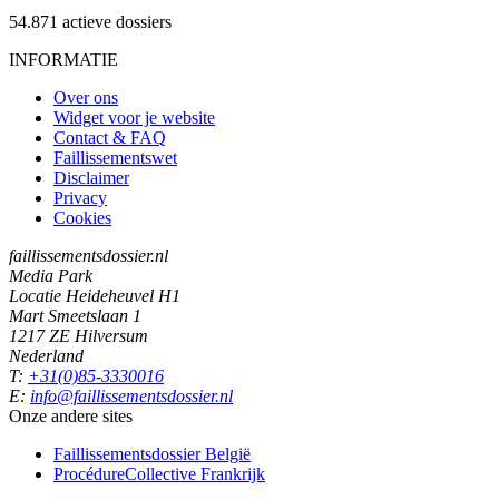
54.871
actieve dossiers
INFORMATIE
Over ons
Widget voor je website
Contact & FAQ
Faillissementswet
Disclaimer
Privacy
Cookies
faillissementsdossier.nl
Media Park
Locatie Heideheuvel H1
Mart Smeetslaan 1
1217 ZE Hilversum
Nederland
T:
+31(0)85-3330016
E:
info@faillissementsdossier.nl
Onze andere sites
Faillissementsdossier
België
ProcédureCollective
Frankrijk