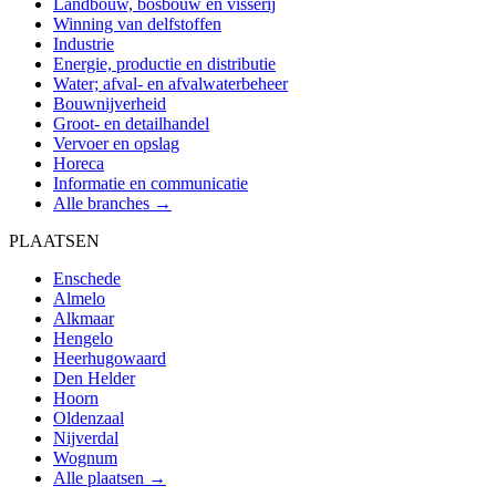
Landbouw, bosbouw en visserij
Winning van delfstoffen
Industrie
Energie, productie en distributie
Water; afval- en afvalwaterbeheer
Bouwnijverheid
Groot- en detailhandel
Vervoer en opslag
Horeca
Informatie en communicatie
Alle branches →
PLAATSEN
Enschede
Almelo
Alkmaar
Hengelo
Heerhugowaard
Den Helder
Hoorn
Oldenzaal
Nijverdal
Wognum
Alle plaatsen →