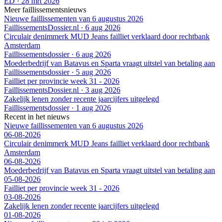
ED
·
28 mrt 2026
Meer faillissementsnieuws
Nieuwe faillissementen van 6 augustus 2026
FaillissementsDossier.nl
·
6 aug 2026
Circulair denimmerk MUD Jeans failliet verklaard door rechtbank
Amsterdam
Faillissementsdossier
·
6 aug 2026
Moederbedrijf van Batavus en Sparta vraagt uitstel van betaling aan
Faillissementsdossier
·
5 aug 2026
Failliet per provincie week 31 - 2026
FaillissementsDossier.nl
·
3 aug 2026
Zakelijk lenen zonder recente jaarcijfers uitgelegd
Faillissementsdossier
·
1 aug 2026
Recent in het nieuws
Nieuwe faillissementen van 6 augustus 2026
06-08-2026
Circulair denimmerk MUD Jeans failliet verklaard door rechtbank
Amsterdam
06-08-2026
Moederbedrijf van Batavus en Sparta vraagt uitstel van betaling aan
05-08-2026
Failliet per provincie week 31 - 2026
03-08-2026
Zakelijk lenen zonder recente jaarcijfers uitgelegd
01-08-2026