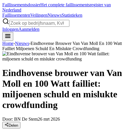
Faillissements
dossier
Het complete faillissementsregister van
Nederland
Faillissementen
Veilingen
Nieuws
Statistieken
Inloggen
Aanmelden
Home
›
Nieuws
›
Eindhovense Brouwer Van Van Moll En 100 Watt
Failliet Miljoenen Schuld En Mislukte Crowdfunding
Eindhovense brouwer van Van
Moll en 100 Watt failliet:
miljoenen schuld en mislukte
crowdfunding
Door:
BN De Stem
26 mrt 2026
Delen