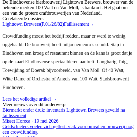
De Eindhovense bierbrouwerij Lighttown Brewers, brouwer van de
bekende merken 100 Watt en Van Moll, is bankroet. Het gaat om
een van de grotere craftbrouwerijen van Nederland.
Gerelateerde dossiers
Lighttown Brewers
(
F.01/26/82
)
Faillissement
→
Crowdfunding moest het bedrijf redden, maar er werd te weinig
opgehaald. De brouwerij heeft miljoenen euro’s schuld. Stap in
Eindhoven een kroeg of restaurant binnen en de kans is groot dat je
op de kaart Eindhovense speciaalbieren aantreft. Langharig Tuig,
Toewijding of Doerak bijvoorbeeld, van Van Moll. Of 40 Watt,
Witte Dame of Orchestra of Angels van 100 Watt, Stadsbrouwerij
Eindhoven.
Lees het volledige artikel →
Meer nieuws over dit onderwerp
Biermarkt onder druk: inventaris Lighttown Brewers geveild na
faillissement
Misset Horeca
·
19 mei 2026
Geldschieters voelen zich geflest: vlak voor omvallen brouwerij nog
een crowdfunding