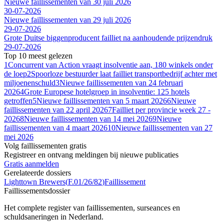
Nieuwe faillissementen van 30 juli 2026
30-07-2026
Nieuwe faillissementen van 29 juli 2026
29-07-2026
Grote Duitse biggenproducent failliet na aanhoudende prijzendruk
29-07-2026
Top 10 meest gelezen
1
Concurrent van Action vraagt insolventie aan, 180 winkels onder
de loep
2
Spoorloze bestuurder laat failliet transportbedrijf achter met
miljoenenschuld
3
Nieuwe faillissementen van 24 februari
2026
4
Grote Europese hotelgroep in insolventie: 125 hotels
getroffen
5
Nieuwe faillissementen van 5 maart 2026
6
Nieuwe
faillissementen van 22 april 2026
7
Failliet per provincie week 27 -
2026
8
Nieuwe faillissementen van 14 mei 2026
9
Nieuwe
faillissementen van 4 maart 2026
10
Nieuwe faillissementen van 27
mei 2026
Volg faillissementen gratis
Registreer en ontvang meldingen bij nieuwe publicaties
Gratis aanmelden
Gerelateerde dossiers
Lighttown Brewers
(
F.01/26/82
)
Faillissement
Faillissements
dossier
Het complete register van faillissementen, surseances en
schuldsaneringen in Nederland.