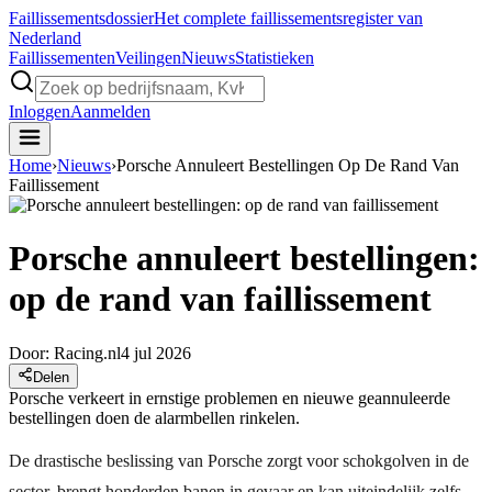
Faillissements
dossier
Het complete faillissementsregister van
Nederland
Faillissementen
Veilingen
Nieuws
Statistieken
Inloggen
Aanmelden
Home
›
Nieuws
›
Porsche Annuleert Bestellingen Op De Rand Van
Faillissement
Porsche annuleert bestellingen:
op de rand van faillissement
Door:
Racing.nl
4 jul 2026
Delen
Porsche verkeert in ernstige problemen en nieuwe geannuleerde
bestellingen doen de alarmbellen rinkelen.
De drastische beslissing van Porsche zorgt voor schokgolven in de
sector, brengt honderden banen in gevaar en kan uiteindelijk zelfs