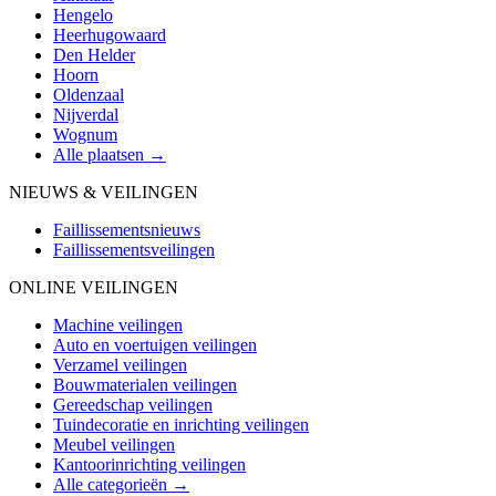
Hengelo
Heerhugowaard
Den Helder
Hoorn
Oldenzaal
Nijverdal
Wognum
Alle plaatsen →
NIEUWS & VEILINGEN
Faillissementsnieuws
Faillissementsveilingen
ONLINE VEILINGEN
Machine veilingen
Auto en voertuigen veilingen
Verzamel veilingen
Bouwmaterialen veilingen
Gereedschap veilingen
Tuindecoratie en inrichting veilingen
Meubel veilingen
Kantoorinrichting veilingen
Alle categorieën →