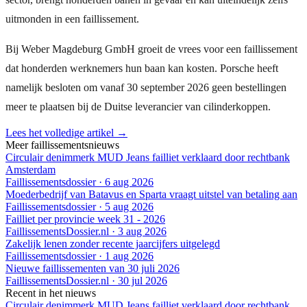
uitmonden in een faillissement.
Bij Weber Magdeburg GmbH groeit de vrees voor een faillissement
dat honderden werknemers hun baan kan kosten. Porsche heeft
namelijk besloten om vanaf 30 september 2026 geen bestellingen
meer te plaatsen bij de Duitse leverancier van cilinderkoppen.
Lees het volledige artikel →
Meer faillissementsnieuws
Circulair denimmerk MUD Jeans failliet verklaard door rechtbank
Amsterdam
Faillissementsdossier
·
6 aug 2026
Moederbedrijf van Batavus en Sparta vraagt uitstel van betaling aan
Faillissementsdossier
·
5 aug 2026
Failliet per provincie week 31 - 2026
FaillissementsDossier.nl
·
3 aug 2026
Zakelijk lenen zonder recente jaarcijfers uitgelegd
Faillissementsdossier
·
1 aug 2026
Nieuwe faillissementen van 30 juli 2026
FaillissementsDossier.nl
·
30 jul 2026
Recent in het nieuws
Circulair denimmerk MUD Jeans failliet verklaard door rechtbank