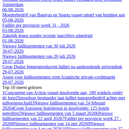
Amsterdam
06-08-2026
Moederbedrijf van Batavus en Sparta vraagt uitstel van betaling aan
05-08-2026
Failliet per provincie week 31 - 2026
03-08-2026
Zakelijk lenen zonder recente jaarcijfers uitgelegd
01-08-2026
Nieuwe faillissementen van 30 juli 2026
30-07-2026
Nieuwe faillissementen van 29 juli 2026
29-07-2026
Grote Duitse biggenproducent failliet na aanhoudende prijzendruk
29-07-2026
Angst voor faillissementen remt Aziatische private-creditmarkt
29-07-2026
Top 10 meest gelezen
1
Concurrent van Action vraagt insolventie aan, 180 winkels onder
de loep
2
Spoorloze bestuurder laat failliet transportbedrijf achter met
miljoenenschuld
3
Nieuwe faillissementen van 24 februari
2026
4
Grote Europese hotelgroep in insolventie: 125 hotels
getroffen
5
Nieuwe faillissementen van 5 maart 2026
6
Nieuwe
faillissementen van 22 april 2026
7
Failliet per provincie week 27 -
2026
8
Nieuwe faillissementen van 14 mei 2026
9
Nieuwe
faillissementen van 4 maart 2026
10
Nieuwe faillissementen van 27