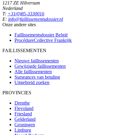
1217 ZE Hilversum
Nederland
T:
+31(0)85-3330016
E:
info@faillissementsdossier.nl
Onze andere sites
Faillissementsdossier
België
ProcédureCollective
Frankrijk
FAILLISSEMENTEN
Nieuwe faillissementen
Gewijzigde faillissementen
Alle faillissementen
Surseances van betaling
Uitgebreid zoeken
PROVINCIES
Drenthe
Flevoland
Friesland
Gelderland
Groningen
Limburg