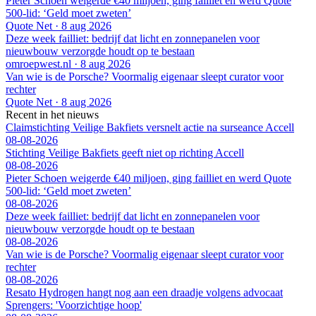
Pieter Schoen weigerde €40 miljoen, ging failliet en werd Quote
500-lid: ‘Geld moet zweten’
Quote Net
·
8 aug 2026
Deze week failliet: bedrijf dat licht en zonnepanelen voor
nieuwbouw verzorgde houdt op te bestaan
omroepwest.nl
·
8 aug 2026
Van wie is de Porsche? Voormalig eigenaar sleept curator voor
rechter
Quote Net
·
8 aug 2026
Recent in het nieuws
Claimstichting Veilige Bakfiets versnelt actie na surseance Accell
08-08-2026
Stichting Veilige Bakfiets geeft niet op richting Accell
08-08-2026
Pieter Schoen weigerde €40 miljoen, ging failliet en werd Quote
500-lid: ‘Geld moet zweten’
08-08-2026
Deze week failliet: bedrijf dat licht en zonnepanelen voor
nieuwbouw verzorgde houdt op te bestaan
08-08-2026
Van wie is de Porsche? Voormalig eigenaar sleept curator voor
rechter
08-08-2026
Resato Hydrogen hangt nog aan een draadje volgens advocaat
Sprengers: 'Voorzichtige hoop'