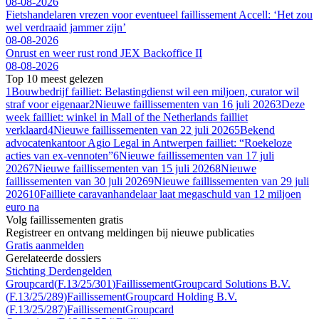
08-08-2026
Fietshandelaren vrezen voor eventueel faillissement Accell: ‘Het zou
wel verdraaid jammer zijn’
08-08-2026
Onrust en weer rust rond JEX Backoffice II
08-08-2026
Top 10 meest gelezen
1
Bouwbedrijf failliet: Belastingdienst wil een miljoen, curator wil
straf voor eigenaar
2
Nieuwe faillissementen van 16 juli 2026
3
Deze
week failliet: winkel in Mall of the Netherlands failliet
verklaard
4
Nieuwe faillissementen van 22 juli 2026
5
Bekend
advocatenkantoor Agio Legal in Antwerpen failliet: “Roekeloze
acties van ex-vennoten”
6
Nieuwe faillissementen van 17 juli
2026
7
Nieuwe faillissementen van 15 juli 2026
8
Nieuwe
faillissementen van 30 juli 2026
9
Nieuwe faillissementen van 29 juli
2026
10
Failliete caravanhan­de­laar laat megaschuld van 12 miljoen
euro na
Volg faillissementen gratis
Registreer en ontvang meldingen bij nieuwe publicaties
Gratis aanmelden
Gerelateerde dossiers
Stichting Derdengelden
Groupcard
(
F.13/25/301
)
Faillissement
Groupcard Solutions B.V.
(
F.13/25/289
)
Faillissement
Groupcard Holding B.V.
(
F.13/25/287
)
Faillissement
Groupcard