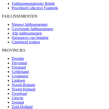
Faillissementsdossier
België
ProcédureCollective
Frankrijk
FAILLISSEMENTEN
Nieuwe faillissementen
Gewijzigde faillissementen
Alle faillissementen
Surseances van betaling
Uitgebreid zoeken
PROVINCIES
Drenthe
Flevoland
Friesland
Gelderland
Groningen
Limburg
Noord-Brabant
Noord-Holland
Overijssel
Utrecht
Zeeland
Zuid-Holland