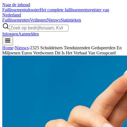
Naar de inhoud
Faillissements
dossier
Het complete faillissementsregister van
Nederland
Faillissementen
Veilingen
Nieuws
Statistieken
Inloggen
Aanmelden
Home
›
Nieuws
›
2325 Schuldeisers Tienduizenden Gedupeerden En
Miljoenen Euros Verdwenen Dit Is Het Verhaal Van Groupcard