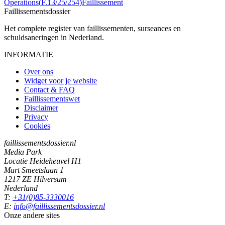
Operations
(
F.13/25/254
)
Faillissement
Faillissements
dossier
Het complete register van faillissementen, surseances en
schuldsaneringen in Nederland.
INFORMATIE
Over ons
Widget voor je website
Contact & FAQ
Faillissementswet
Disclaimer
Privacy
Cookies
faillissementsdossier.nl
Media Park
Locatie Heideheuvel H1
Mart Smeetslaan 1
1217 ZE Hilversum
Nederland
T:
+31(0)85-3330016
E:
info@faillissementsdossier.nl
Onze andere sites