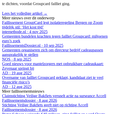
te dichten, voordat Groupcard failliet ging.
Lees het volledige artikel →
Meer nieuws over dit onderwerp
Faillissement GroupCard legt isolatieregeling Bergen op Zoom
tijdelijk stil: ‘Het kost tijd’
internetbode.nl
·
4 nov 2025
Gemeenten bundelen krachten tegen failliet Groupcard: miljoenen
euro’s zoek
FaillissementsDossier.nl
·
10 sep 2025
Gemeenten organiseren zich om directeur bedrijf cadeaupassen
aansprakelijk te stellen
NOS
·
8 sep 2025
Goed nieuws voor mantelzorgers met onbruikbare cadeaukaart:
Zevenaar springt bij
AD
·
19 aug 2025
Overname van failliet Groupcard geklapt, kandidaat ziet te veel
financiële risico’s
AD
·
12 aug 2025
Meer faillissementsnieuws
Claimstichting Veilige Bakfiets versnelt actie na surseance Accell
Faillissementsdossier
·
8 aug 2026
Stichting Veilige Bakfiets geeft niet op richting Accell
Faillissementsdossier
·
8 aug 2026