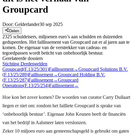
Groupcard
Door:
Gelderlander
30 sep 2025
Delen
2325 schuldeisers, miljoenen euro’s aan schulden en duizenden
gedupeerden. Het faillissement van Groupcard zat er al jaren aan te
komen. De eigenaar van de verstrekker van cadeau- en
tegoedpassen wordt beticht van onbehoorlijk bestuur.
Gerelateerde dossiers
Stichting Derdengelden
Groupcard
(
F.13/25/301
)
Faillissement
→
Groupcard Solutions B.V.
(
F.13/25/289
)
Faillissement
→
Groupcard Holding B.V.
(
F.13/25/287
)
Faillissement
→
Groupcard
Operations
(
F.13/25/254
)
Faillissement
→
Hoe kon het zover komen? De woorden van curator Carry Dullaart
liegen er niet om: rondom het failliete Groupcard is sprake van
‘onbehoorlijk bestuur’. Eigenaar John Keunen heeft de financiën
van het bedrijf in Aalsmeer laten verslonzen.
Zeker 10 miljoen euro aan gemeenschapsgeld is gebruikt om gaten