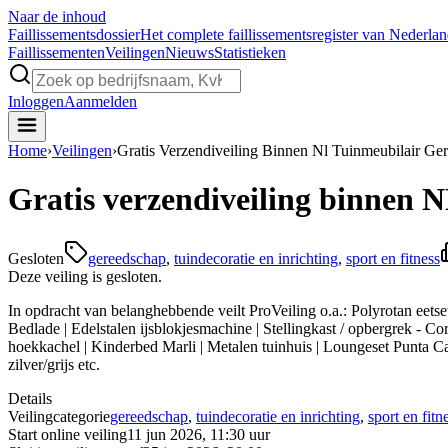
Naar de inhoud
Faillissements
dossier
Het complete faillissementsregister van Nederla
Faillissementen
Veilingen
Nieuws
Statistieken
Inloggen
Aanmelden
Home
›
Veilingen
›
Gratis Verzendiveiling Binnen Nl Tuinmeubilair G
Gratis verzendiveiling binnen 
Gesloten
gereedschap
,
tuindecoratie en inrichting
,
sport en fitness
Deze veiling is gesloten.
In opdracht van belanghebbende veilt ProVeiling o.a.: Polyrotan eets
Bedlade | Edelstalen ijsblokjesmachine | Stellingkast / opbergrek -
hoekkachel | Kinderbed Marli | Metalen tuinhuis | Loungeset Punta Ca
zilver/grijs etc.
Details
Veilingcategorie
gereedschap
,
tuindecoratie en inrichting
,
sport en fitn
Start online veiling
11 jun 2026, 11:30 uur