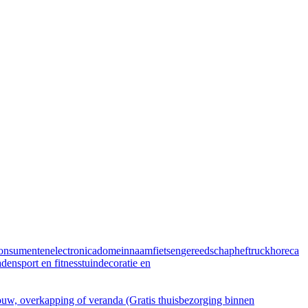
onsumentenelectronica
domeinnaam
fietsen
gereedschap
heftruck
horeca
aden
sport en fitness
tuindecoratie en
, overkapping of veranda (Gratis thuisbezorging binnen