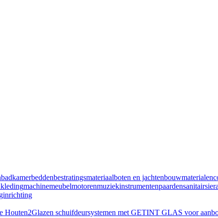
n
badkamer
bedden
bestratingsmateriaal
boten en jachten
bouwmaterialen
c
n
kleding
machine
meubel
motoren
muziekinstrumenten
paarden
sanitair
sier
inrichting
te Houten
2
Glazen schuifdeursystemen met GETINT GLAS voor aanbouw