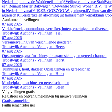
Nederland, m.u.v. de Waddeneilanden)
3
Veiling van diverse StahlWor
een Renault Master Bakwagen “Dewehlse Stijlvol Wonen B.V." te W
in Nederland vanaf € 19,95. OOZZOO Wageningen.
8
Veiling van di
agrarisch
10
Kerstartikelen afkomstig uit faillissement verpakkingsgro
Aankomende veilingen
07 aug 2026
Vorkheftrucks, pontonboot, verreiker, boten, voertuigen en diversen
Troostwijk Auctions - Veilingen · Tiel
07 aug 2026
Verzamelveiling van verschillende goederen
Troostwijk Auctions - Veilingen · Beers
07 aug 2026
Opslagtenten, graafmachines, draagarmstelling en gereedschappen
Troostwijk Auctions - Veilingen · Horst
07 aug 2026
Tuinhuisjes, hout, dakleer, Opslagtenten en gereedschap
Troostwijk Auctions - Veilingen · Horst
07 aug 2026
Meubelplaat, machines en gereedschappen
Troostwijk Auctions - Veilingen · Steen
Volg veilingen gratis
Registreer en ontvang meldingen bij nieuwe veilingen
Gratis aanmelden
Faillissements
dossier