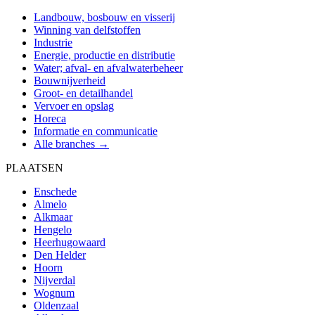
Landbouw, bosbouw en visserij
Winning van delfstoffen
Industrie
Energie, productie en distributie
Water; afval- en afvalwaterbeheer
Bouwnijverheid
Groot- en detailhandel
Vervoer en opslag
Horeca
Informatie en communicatie
Alle branches →
PLAATSEN
Enschede
Almelo
Alkmaar
Hengelo
Heerhugowaard
Den Helder
Hoorn
Nijverdal
Wognum
Oldenzaal