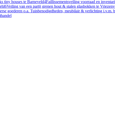
ks tiny houses te Barneveld
4
Faillissementsveiling voorraad en inventa
ehl
6
Veiling van een partij grenen hout & stalen glasbokken te Vriezen
verse goederen o.a. Tuinbenodigdheden, meubilair & verlichting i.v.m. 
othandel