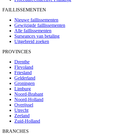
FAILLISSEMENTEN
Nieuwe faillissementen
Gewijzigde faillissementen
Alle faillissementen
Surseances van betaling
Uitgebreid zoeken
PROVINCIES
Drenthe
Flevoland
Friesland
Gelderland
Groningen
Limburg
Noord-Brabant
Noord-Holland
Overijssel
Utrecht
Zeeland
Zuid-Holland
BRANCHES