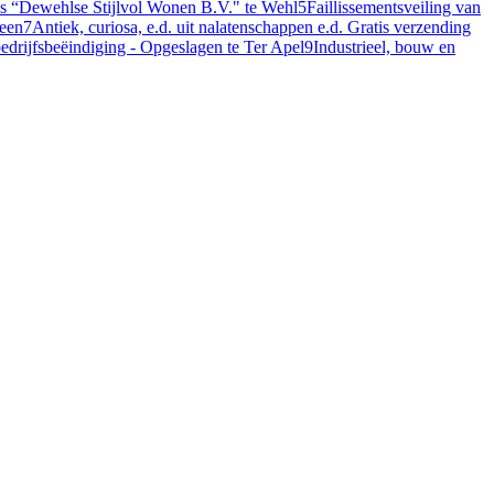
ris “Dewehlse Stijlvol Wonen B.V." te Wehl
5
Faillissementsveiling van
veen
7
Antiek, curiosa, e.d. uit nalatenschappen e.d. Gratis verzending
bedrijfsbeëindiging - Opgeslagen te Ter Apel
9
Industrieel, bouw en