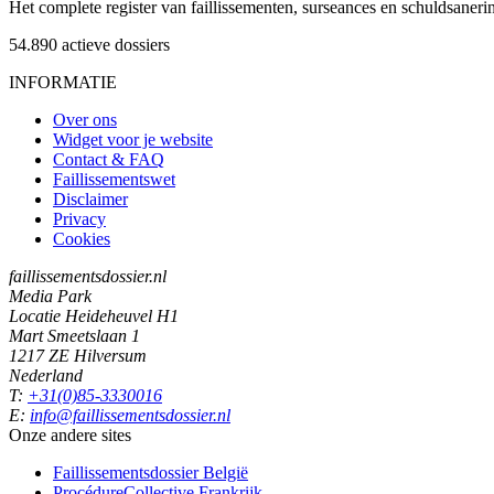
Het complete register van faillissementen, surseances en schuldsaner
54.890
actieve dossiers
INFORMATIE
Over ons
Widget voor je website
Contact & FAQ
Faillissementswet
Disclaimer
Privacy
Cookies
faillissementsdossier.nl
Media Park
Locatie Heideheuvel H1
Mart Smeetslaan 1
1217 ZE Hilversum
Nederland
T:
+31(0)85-3330016
E:
info@faillissementsdossier.nl
Onze andere sites
Faillissementsdossier
België
ProcédureCollective
Frankrijk