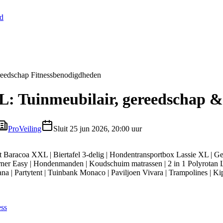
nd
ereedschap Fitnessbenodigdheden
NL: Tuinmeubilair, gereedschap 
ProVeiling
Sluit
25 jun 2026, 20:00 uur
et Baracoa XXL | Biertafel 3-delig | Hondentransportbox Lassie XL | G
 Corner Easy | Hondenmanden | Koudschuim matrassen | 2 in 1 Polyrota
na | Partytent | Tuinbank Monaco | Paviljoen Vivara | Trampolines | Ki
ess