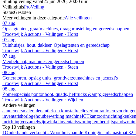
Sluiting veiling vanaf
25 jun 2026, 20:00 uur
Veilinghuis
ProVeiling
Status
Gesloten
Meer veilingen in deze categorie
Alle veilingen
07 aug
Opslagtenten, graafmachines, draagarmstelling en gereedschappen
Troostwijk Auctions - Veilingen · Horst
07 aug
Tuinhuisjes, hout, dakleer, Opslagtenten en gereedschap
Troostwijk Auctions - Veilingen · Horst
07 aug
Meubelplaat, machines en gereedschappen
Troostwijk Auctions - Veilingen · Steen
08 aug
Generatoren, opslag units, grondverzetmachines en jacuzzi’s
Troostwijk Auctions - Veilingen · Horst
08 aug
Zomerspecials pontonboot, quads, heftrucks &amp; gereedschappen
Troostwijk Auctions - Veilingen · Wijchen
Andere veilingen
aannemersmaterialen
antiek en kunst
attractieverhuur
auto en voertuige
inventaris
horloge
houtbewerking machine
ICT
kantoorinrichting
keuke
inrichting
verzamel
wijn
winkelinventaris
woning en bedrijfspand
woning
Top 10 veilingen
1
Onderhands verkocht - Woonhuis aan de Koningin Julianastraat 32 