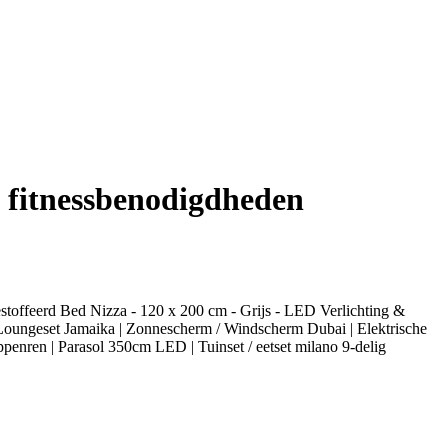
& fitnessbenodigdheden
estoffeerd Bed Nizza - 120 x 200 cm - Grijs - LED Verlichting &
n Loungeset Jamaika | Zonnescherm / Windscherm Dubai | Elektrische
ppenren | Parasol 350cm LED | Tuinset / eetset milano 9-delig