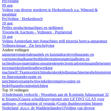
ProVeiling
09 aug
Veiling van diverse goederen te Herkenbosch o.a. Witgoed &
meubilair
ProVeiling · Herkenbosch
10 aug
Petfles productiemachines en stellingen
Troostwijk Auctions - Veilingen · Purmerend
10 aug
Veiling Amsterdam met ijsmachines grill pizzeria horeca-apparatuur
Veilingwinnaar · Zie beschrijving
Andere veilingen
aannemersmaterialen
antiek en kunst
attractieverhuur
auto en
voertuigen
badkamer
bedden
bestratingsmateriaal
boten en
jachten
bouwmaterialen
consumentenelectronica
domeinnaam
fietsen
ge
inventaris
horloge
houtbewerking
machine
ICT
kantoorinrichting
keuken
kleding
machine
meubel
motoren
m
en fitness
tuindecoratie en
inrichting
verzamel
wijn
winkelinventaris
woning en
bedrijfspand
woninginrichting
Top 10 veilingen
1
Onderhands verkocht - Woonhuis aan de Koningin Julianastraat 32
te Houten
2
Glazen schuifdeursystemen met GETINT GLAS voor
aanbouw, overkapping of veranda (Gratis thuisbezorging binnen
Nederland, m.u.v. de Waddeneilanden)
3
Veiling van diverse