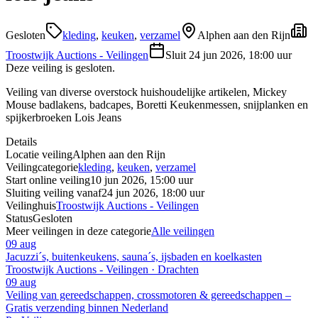
Gesloten
kleding
,
keuken
,
verzamel
Alphen aan den Rijn
Troostwijk Auctions - Veilingen
Sluit
24 jun 2026, 18:00 uur
Deze veiling is gesloten.
Veiling van diverse overstock huishoudelijke artikelen, Mickey
Mouse badlakens, badcapes, Boretti Keukenmessen, snijplanken en
spijkerbroeken Lois Jeans
Details
Locatie veiling
Alphen aan den Rijn
Veilingcategorie
kleding
,
keuken
,
verzamel
Start online veiling
10 jun 2026, 15:00 uur
Sluiting veiling vanaf
24 jun 2026, 18:00 uur
Veilinghuis
Troostwijk Auctions - Veilingen
Status
Gesloten
Meer veilingen in deze categorie
Alle veilingen
09 aug
Jacuzzi´s, buitenkeukens, sauna´s, ijsbaden en koelkasten
Troostwijk Auctions - Veilingen · Drachten
09 aug
Veiling van gereedschappen, crossmotoren & gereedschappen –
Gratis verzending binnen Nederland