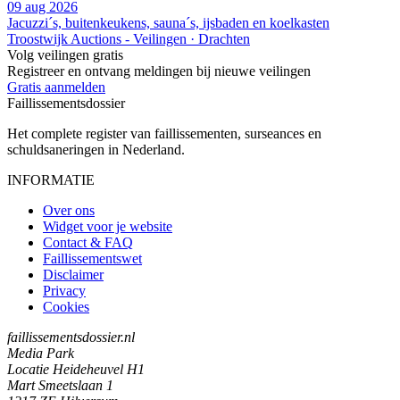
09 aug 2026
Jacuzzi´s, buitenkeukens, sauna´s, ijsbaden en koelkasten
Troostwijk Auctions - Veilingen · Drachten
Volg veilingen gratis
Registreer en ontvang meldingen bij nieuwe veilingen
Gratis aanmelden
Faillissements
dossier
Het complete register van faillissementen, surseances en
schuldsaneringen in Nederland.
INFORMATIE
Over ons
Widget voor je website
Contact & FAQ
Faillissementswet
Disclaimer
Privacy
Cookies
faillissementsdossier.nl
Media Park
Locatie Heideheuvel H1
Mart Smeetslaan 1