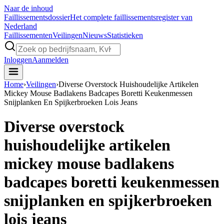
Naar de inhoud
Faillissements
dossier
Het complete faillissementsregister van
Nederland
Faillissementen
Veilingen
Nieuws
Statistieken
Inloggen
Aanmelden
Home
›
Veilingen
›
Diverse Overstock Huishoudelijke Artikelen
Mickey Mouse Badlakens Badcapes Boretti Keukenmessen
Snijplanken En Spijkerbroeken Lois Jeans
Diverse overstock
huishoudelijke artikelen
mickey mouse badlakens
badcapes boretti keukenmessen
snijplanken en spijkerbroeken
lois jeans