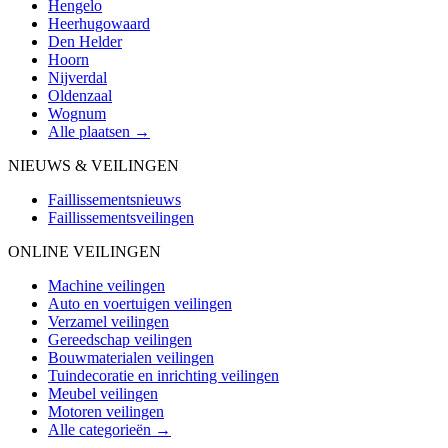
Hengelo
Heerhugowaard
Den Helder
Hoorn
Nijverdal
Oldenzaal
Wognum
Alle plaatsen →
NIEUWS & VEILINGEN
Faillissementsnieuws
Faillissementsveilingen
ONLINE VEILINGEN
Machine veilingen
Auto en voertuigen veilingen
Verzamel veilingen
Gereedschap veilingen
Bouwmaterialen veilingen
Tuindecoratie en inrichting veilingen
Meubel veilingen
Motoren veilingen
Alle categorieën →