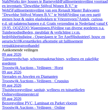
StahlWorks tiny houses te Barneveld
4
Faillissementsveiling voorraad
en inventaris “Dewehlse Stijlvol Wonen B.V." te
Wehl
5
Faillissementsveiling van een Renault Master Bakwagen
“Dewehlse Stijlvol Wonen B.V." te Wehl
6
Veiling van een partij
grenen hout & stalen glasbokken te Vriezenveen
7
Antiek, curiosa,
e.d. uit nalatenschappen e.d. Gratis verzending in Nederland vanaf €
19,95. OOZZOO Wageningen.
8
Veiling van diverse goederen o.a.
Tuinbenodigdheden, meubilair & verlichting i.v.m.
bedrijfsbeëindiging - Opgeslagen te Ter Apel
9
Industrieel, bouw en
agrarisch
10
Kerstartikelen afkomstig uit faillissement
verpakkingsgroothandel
Aankomende veilingen
09 aug 2026
Tuingereedschap, schoonmaakmachines, wellness en zakelijke
goederen
Troostwijk Auctions - Veilingen · Horst
09 aug 2026
Sierraden en Juwelen en Diamanten
Troostwijk Auctions - Veilingen · Cruquius
09 aug 2026
Thuisbezorgveiling: sanitair, wellness en tuinartikelen
Onlineveilingmeester.nl
09 aug 2026
Bezorgveiling PVC, Laminaat en Parket vloeren
Troostwijk Auctions - Veilingen · Online