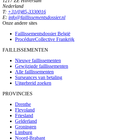
1217 ZE Hilversum
Nederland
T:
+31(0)85-3330016
E:
info@faillissementsdossier.nl
Onze andere sites
Faillissementsdossier
België
ProcédureCollective
Frankrijk
FAILLISSEMENTEN
Nieuwe faillissementen
Gewijzigde faillissementen
Alle faillissementen
Surseances van betaling
Uitgebreid zoeken
PROVINCIES
Drenthe
Flevoland
Friesland
Gelderland
Groningen
Limburg
Noord-Brabant