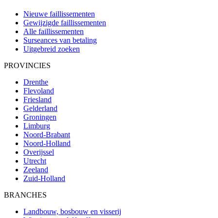
Nieuwe faillissementen
Gewijzigde faillissementen
Alle faillissementen
Surseances van betaling
Uitgebreid zoeken
PROVINCIES
Drenthe
Flevoland
Friesland
Gelderland
Groningen
Limburg
Noord-Brabant
Noord-Holland
Overijssel
Utrecht
Zeeland
Zuid-Holland
BRANCHES
Landbouw, bosbouw en visserij