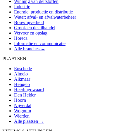
Winning van delfstoffen
Industrie
Energie, productie en distributie
Water; afval- en afvalwaterbeheer
Bouwnijverheid
Groot- en detailhandel
Vervoer en opslag
Horeca
Informatie en communicatie
Alle branches →
PLAATSEN
Enschede
Almelo
Alkmaar
Hengelo
Heerhugowaard
Den Helder
Hoorn
Nijverdal
Wognum
Wierden
Alle plaatsen →