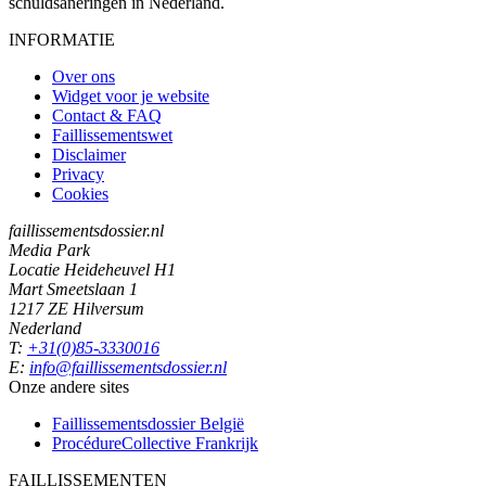
schuldsaneringen in Nederland.
INFORMATIE
Over ons
Widget voor je website
Contact & FAQ
Faillissementswet
Disclaimer
Privacy
Cookies
faillissementsdossier.nl
Media Park
Locatie Heideheuvel H1
Mart Smeetslaan 1
1217 ZE Hilversum
Nederland
T:
+31(0)85-3330016
E:
info@faillissementsdossier.nl
Onze andere sites
Faillissementsdossier
België
ProcédureCollective
Frankrijk
FAILLISSEMENTEN