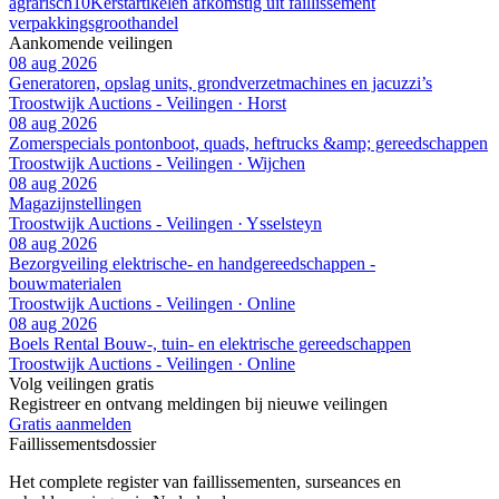
agrarisch
10
Kerstartikelen afkomstig uit faillissement
verpakkingsgroothandel
Aankomende veilingen
08 aug 2026
Generatoren, opslag units, grondverzetmachines en jacuzzi’s
Troostwijk Auctions - Veilingen · Horst
08 aug 2026
Zomerspecials pontonboot, quads, heftrucks &amp; gereedschappen
Troostwijk Auctions - Veilingen · Wijchen
08 aug 2026
Magazijnstellingen
Troostwijk Auctions - Veilingen · Ysselsteyn
08 aug 2026
Bezorgveiling elektrische- en handgereedschappen -
bouwmaterialen
Troostwijk Auctions - Veilingen · Online
08 aug 2026
Boels Rental Bouw-, tuin- en elektrische gereedschappen
Troostwijk Auctions - Veilingen · Online
Volg veilingen gratis
Registreer en ontvang meldingen bij nieuwe veilingen
Gratis aanmelden
Faillissements
dossier
Het complete register van faillissementen, surseances en