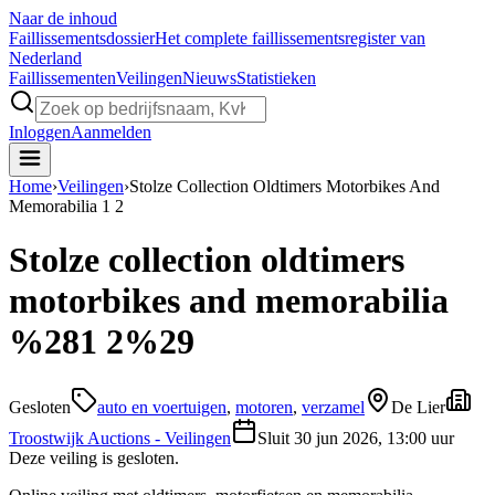
Naar de inhoud
Faillissements
dossier
Het complete faillissementsregister van
Nederland
Faillissementen
Veilingen
Nieuws
Statistieken
Inloggen
Aanmelden
Home
›
Veilingen
›
Stolze Collection Oldtimers Motorbikes And
Memorabilia 1 2
Stolze collection oldtimers
motorbikes and memorabilia
%281 2%29
Gesloten
auto en voertuigen
,
motoren
,
verzamel
De Lier
Troostwijk Auctions - Veilingen
Sluit
30 jun 2026, 13:00 uur
Deze veiling is gesloten.