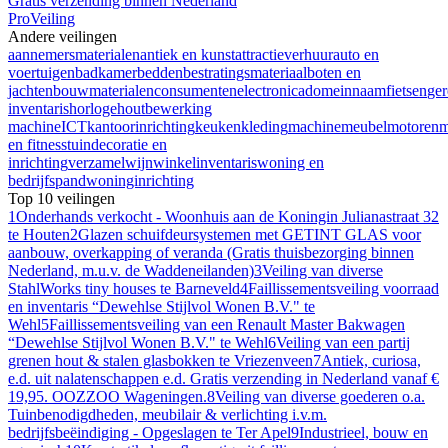
Gratis verzending binnen Nederland
ProVeiling
Andere veilingen
aannemersmaterialen
antiek en kunst
attractieverhuur
auto en
voertuigen
badkamer
bedden
bestratingsmateriaal
boten en
jachten
bouwmaterialen
consumentenelectronica
domeinnaam
fietsen
ge
inventaris
horloge
houtbewerking
machine
ICT
kantoorinrichting
keuken
kleding
machine
meubel
motoren
m
en fitness
tuindecoratie en
inrichting
verzamel
wijn
winkelinventaris
woning en
bedrijfspand
woninginrichting
Top 10 veilingen
1
Onderhands verkocht - Woonhuis aan de Koningin Julianastraat 32
te Houten
2
Glazen schuifdeursystemen met GETINT GLAS voor
aanbouw, overkapping of veranda (Gratis thuisbezorging binnen
Nederland, m.u.v. de Waddeneilanden)
3
Veiling van diverse
StahlWorks tiny houses te Barneveld
4
Faillissementsveiling voorraad
en inventaris “Dewehlse Stijlvol Wonen B.V." te
Wehl
5
Faillissementsveiling van een Renault Master Bakwagen
“Dewehlse Stijlvol Wonen B.V." te Wehl
6
Veiling van een partij
grenen hout & stalen glasbokken te Vriezenveen
7
Antiek, curiosa,
e.d. uit nalatenschappen e.d. Gratis verzending in Nederland vanaf €
19,95. OOZZOO Wageningen.
8
Veiling van diverse goederen o.a.
Tuinbenodigdheden, meubilair & verlichting i.v.m.
bedrijfsbeëindiging - Opgeslagen te Ter Apel
9
Industrieel, bouw en