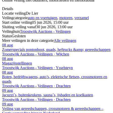
Online veiling met oldtimers, motorfietsen en memorabilia
Details
Locatie veiling
De Lier
Veilingcategorie
auto en voertuigen
,
motoren
,
verzamel
Start online veiling
05 jun 2026, 15:00 uur
Sluiting veiling vanaf
30 jun 2026, 13:00 uur
Veilinghuis
Troostwijk Auctions - Veilingen
Status
Gesloten
Meer veilingen in deze categorie
Alle veilingen
08 aug
Zomerspecials pontonboot, quads, heftrucks &amp; gereedschappen
Troostwijk Auctions - Veilingen · Wijchen
08 aug
Magazijnstellingen
Troostwijk Auctions - Veilingen · Ysselsteyn
08 aug
Boten, bedrijfswagens, auto’s, elektrische fietsen, crossmotoren en
quads
Troostwijk Auctions - Veilingen · Drachten
09 aug
Jacuzzi´s, buitenkeukens, sauna´s, ijsbaden en koelkasten
Troostwijk Auctions - Veilingen · Drachten
09 aug
Veiling van gereedschappen, crossmotoren & gereedschappen –