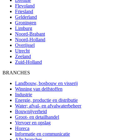
Drenthe
Flevoland
Friesland
Gelderland
Groningen
Limburg
Noord-Brabant
Noord-Holland
Overijssel
Utrecht
Zeeland
Zuid-Holland
BRANCHES
Landbouw, bosbouw en visserij
Winning van delfstoffen
Industrie
Energie, productie en distributie
Water; afval- en afvalwaterbeheer
Bouwnijverheid
Groot- en detailhandel
Vervoer en opslag
Horeca
Informatie en communicatie
Alle branches →