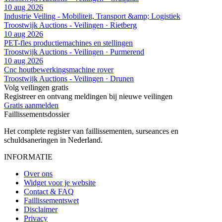
10 aug 2026
Industrie Veiling - Mobiliteit, Transport &amp; Logistiek
Troostwijk Auctions - Veilingen · Rietberg
10 aug 2026
PET-fles productiemachines en stellingen
Troostwijk Auctions - Veilingen · Purmerend
10 aug 2026
Cnc houtbewerkingsmachine rover
Troostwijk Auctions - Veilingen · Drunen
Volg veilingen gratis
Registreer en ontvang meldingen bij nieuwe veilingen
Gratis aanmelden
Faillissements
dossier
Het complete register van faillissementen, surseances en
schuldsaneringen in Nederland.
INFORMATIE
Over ons
Widget voor je website
Contact & FAQ
Faillissementswet
Disclaimer
Privacy