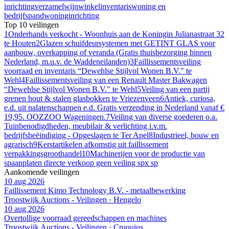
inrichting
verzamel
wijn
winkelinventaris
woning en
bedrijfspand
woninginrichting
Top 10 veilingen
1
Onderhands verkocht - Woonhuis aan de Koningin Julianastraat 32
te Houten
2
Glazen schuifdeursystemen met GETINT GLAS voor
aanbouw, overkapping of veranda (Gratis thuisbezorging binnen
Nederland, m.u.v. de Waddeneilanden)
3
Faillissementsveiling
voorraad en inventaris “Dewehlse Stijlvol Wonen B.V." te
Wehl
4
Faillissementsveiling van een Renault Master Bakwagen
“Dewehlse Stijlvol Wonen B.V." te Wehl
5
Veiling van een partij
grenen hout & stalen glasbokken te Vriezenveen
6
Antiek, curiosa,
e.d. uit nalatenschappen e.d. Gratis verzending in Nederland vanaf €
19,95. OOZZOO Wageningen.
7
Veiling van diverse goederen o.a.
Tuinbenodigdheden, meubilair & verlichting i.v.m.
bedrijfsbeëindiging - Opgeslagen te Ter Apel
8
Industrieel, bouw en
agrarisch
9
Kerstartikelen afkomstig uit faillissement
verpakkingsgroothandel
10
Machinerijen voor de productie van
spaanplaten directe verkoop geen veiling spx sp
Aankomende veilingen
10 aug 2026
Faillissement Kimo Technology B.V. - metaalbewerking
Troostwijk Auctions - Veilingen · Hengelo
10 aug 2026
Overtollige voorraad gereedschappen en machines
Troostwijk Auctions - Veilingen · Cruquius