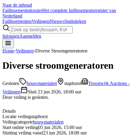
Naar de inhoud
Faillissements
dossier
Het complete faillissementsregister van
Nederland
Faillissementen
Veilingen
Nieuws
Statistieken
Inloggen
Aanmelden
Home
›
Veilingen
›
Diverse Stroomgeneratoren
Diverse stroomgeneratoren
Gesloten
bouwmaterialen
staphorst
Troostwijk Auctions -
Veilingen
Sluit
23 jun 2026, 18:00 uur
Deze veiling is gesloten.
Details
Locatie veiling
staphorst
Veilingcategorie
bouwmaterialen
Start online veiling
05 jun 2026, 15:00 uur
Sluiting veiling vanaf
23 jun 2026, 18:00 uur