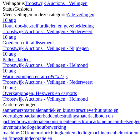
Veilinghuis
Troostwijk Auctions - Veilingen
Status
Gesloten
Meer veilingen in deze categorie
Alle veilingen
10 aug
Hout, doe-het-zelf artikelen en gevelbekleding
Troostwijk Auctions - Veilingen · Nederweert
10 aug
Goederen uit faillissement
Troostwijk Auctions - Veilingen · Nijmegen
10 aug
Pallets dakleer
Troostwijk Auctions - Veilingen · Helmond
10 aug
Warmtepompen en airco&#x27;s
Troostwijk Auctions - Veilingen · Nederweert
10 aug
Overkappingen, Hekwerk en carports
Troostwijk Auctions - Veilingen · Helmond
Andere veilingen
aannemersmaterialen
antiek en kunst
attractieverhuur
auto en
voertuigen
badkamer
bedden
bestratingsmateriaal
boten en
jachten
bouwmaterialen
consumentenelectronica
domeinnaam
fietsen
ge
inventaris
horloge
houtbewerking
machine
ICT
kantoorinrichting
keuken
kleding
machine
meubel
motoren
m
en fitness
tuindecoratie en