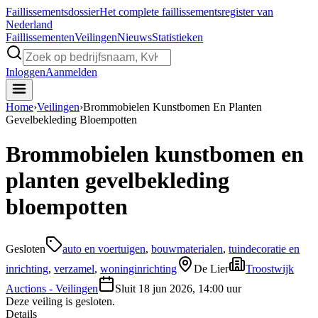
Faillissements
dossier
Het complete faillissementsregister van
Nederland
Faillissementen
Veilingen
Nieuws
Statistieken
Inloggen
Aanmelden
Home
›
Veilingen
›
Brommobielen Kunstbomen En Planten
Gevelbekleding Bloempotten
Brommobielen kunstbomen en
planten gevelbekleding
bloempotten
Gesloten
auto en voertuigen
,
bouwmaterialen
,
tuindecoratie en
inrichting
,
verzamel
,
woninginrichting
De Lier
Troostwijk
Auctions - Veilingen
Sluit
18 jun 2026, 14:00 uur
Deze veiling is gesloten.
Details