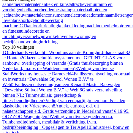
aannemersmaterialen
antiek en kunst
attractieverhuur
auto en
voertuigen
badkamer
bedden
bestratingsmateriaal
boten en
jachten
bouwmaterialen
consumentenelectronica
domeinnaam
fietsen
ge
inventaris
horloge
houtbewerking
machine
ICT
kantoorinrichting
keuken
kleding
machine
meubel
motoren
m
en fitness
tuindecoratie en
inrichting
verzamel
wijn
winkelinventaris
woning en
bedrijfspand
woninginrichting
Top 10 veilingen
1
Onderhands verkocht - Woonhuis aan de Koningin Julianastraat 32
te Houten
2
Glazen schuifdeursystemen met GETINT GLAS voor
aanbouw, overkapping of veranda (Gratis thuisbezorging binnen
Nederland, m.u.v. de Waddeneilanden)
3
Veiling van diverse
StahlWorks tiny houses te Barneveld
4
Faillissementsveiling voorraad
en inventaris “Dewehlse Stijlvol Wonen B.V." te
Wehl
5
Faillissementsveiling van een Renault Master Bakwagen
“Dewehlse Stijlvol Wonen B.V." te Wehl
6
Gratis verzendveiling
binnen NL: Tuinmeubilair, gereedschap &
fitnessbenodigdheden
7
Veiling van een partij grenen hout & stalen
glasbokken te Vriezenveen
8
Antiek, curiosa, e.d. uit
nalatenschappen e.d. Gratis verzending in Nederland vanaf € 19,95.
OOZZOO Wageningen.
9
Veiling van diverse goederen o.a.
Tuinbenodigdheden, meubilair & verlichting i.v.m.
bedrijfsbeëindiging - Opgeslagen te Ter Apel
10
Industrieel, bouw en
agrarisch