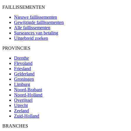
FAILLISSEMENTEN
Nieuwe faillissementen
Gewijzigde faillissementen
Alle faillissementen
Surseances van betaling
Uitgebreid zoeken
PROVINCIES
Drenthe
Flevoland
Friesland
Gelderland
Groningen
Limburg
Noord-Brabant
Noord-Holland
Overijssel
Utrecht
Zeeland
Zuid-Holland
BRANCHES