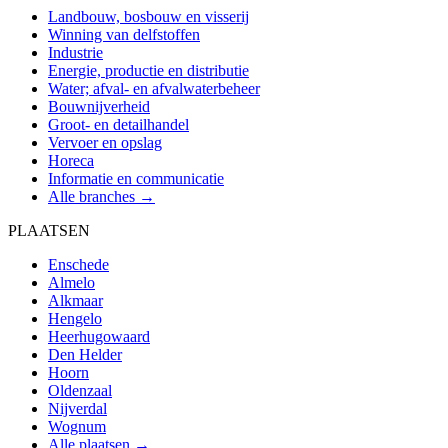
Landbouw, bosbouw en visserij
Winning van delfstoffen
Industrie
Energie, productie en distributie
Water; afval- en afvalwaterbeheer
Bouwnijverheid
Groot- en detailhandel
Vervoer en opslag
Horeca
Informatie en communicatie
Alle branches →
PLAATSEN
Enschede
Almelo
Alkmaar
Hengelo
Heerhugowaard
Den Helder
Hoorn
Oldenzaal
Nijverdal
Wognum
Alle plaatsen →