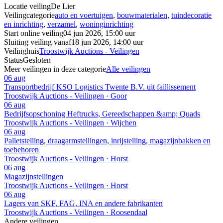
Locatie veiling
De Lier
Veilingcategorie
auto en voertuigen
,
bouwmaterialen
,
tuindecoratie
en inrichting
,
verzamel
,
woninginrichting
Start online veiling
04 jun 2026, 15:00 uur
Sluiting veiling vanaf
18 jun 2026, 14:00 uur
Veilinghuis
Troostwijk Auctions - Veilingen
Status
Gesloten
Meer veilingen in deze categorie
Alle veilingen
06 aug
Transportbedrijf KSO Logistics Twente B.V. uit faillissement
Troostwijk Auctions - Veilingen · Goor
06 aug
Bedrijfsopschoning Heftrucks, Gereedschappen &amp; Quads
Troostwijk Auctions - Veilingen · Wijchen
06 aug
Palletstelling, draagarmstellingen, inrijstelling, magazijnbakken en
toebehoren
Troostwijk Auctions - Veilingen · Horst
06 aug
Magazijnstellingen
Troostwijk Auctions - Veilingen · Horst
06 aug
Lagers van SKF, FAG, INA en andere fabrikanten
Troostwijk Auctions - Veilingen · Roosendaal
Andere veilingen