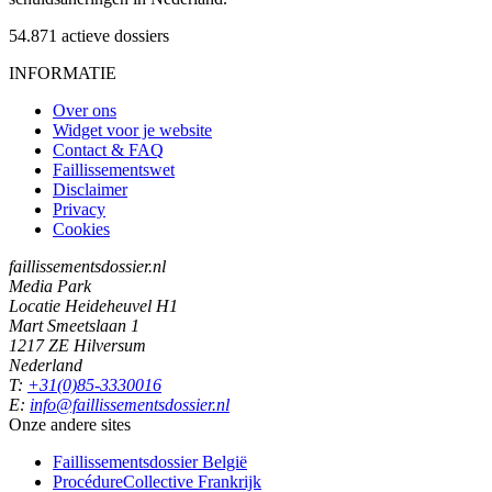
54.871
actieve dossiers
INFORMATIE
Over ons
Widget voor je website
Contact & FAQ
Faillissementswet
Disclaimer
Privacy
Cookies
faillissementsdossier.nl
Media Park
Locatie Heideheuvel H1
Mart Smeetslaan 1
1217 ZE Hilversum
Nederland
T:
+31(0)85-3330016
E:
info@faillissementsdossier.nl
Onze andere sites
Faillissementsdossier
België
ProcédureCollective
Frankrijk