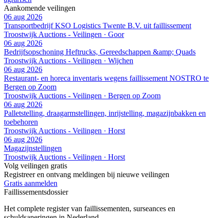
Aankomende veilingen
06 aug 2026
Transportbedrijf KSO Logistics Twente B.V. uit faillissement
Troostwijk Auctions - Veilingen · Goor
06 aug 2026
Bedrijfsopschoning Heftrucks, Gereedschappen &amp; Quads
Troostwijk Auctions - Veilingen · Wijchen
06 aug 2026
Restaurant- en horeca inventaris wegens faillissement NOSTRO te
Bergen op Zoom
Troostwijk Auctions - Veilingen · Bergen op Zoom
06 aug 2026
Palletstelling, draagarmstellingen, inrijstelling, magazijnbakken en
toebehoren
Troostwijk Auctions - Veilingen · Horst
06 aug 2026
Magazijnstellingen
Troostwijk Auctions - Veilingen · Horst
Volg veilingen gratis
Registreer en ontvang meldingen bij nieuwe veilingen
Gratis aanmelden
Faillissements
dossier
Het complete register van faillissementen, surseances en
schuldsaneringen in Nederland.