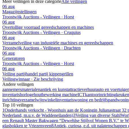
Meer veilingen in deze categorie
Alle veilingen
06 aug
Magazijnstellingen
Troostwijk Auctions - Veilingen · Horst
06 aug
Overtollige voorraad gereedschappen en machines
Troostwijk Auctions - Veilingen · Cruquius
06 aug
Verzamelveiling van industriële machines en gereedschappen
Troostwijk Auctions - Veilingen · Drachten
06 aug
Generatoren
Troostwijk Auctions - Veilingen · Horst
06 aug
Veiling partijhandel partij kippengrillen
Veilingwinnaar · Zie beschrijving
Andere veilingen
aannemersmaterialen
antiek en kunst
attractieverhuur
auto en voertuige
inventaris
horloge
houtbewerking machine
ICT
kantoorinrichting
keuke
inrichting
verzamel
wijn
winkelinventaris
woning en bedrijfspand
woning
Top 10 veilingen
1
Onderhands verkocht - Woonhuis aan de Koningin Julianastraat 32 
Nederland, m.u.v. de Waddeneilanden)
3
Veiling van diverse StahlWor
een Renault Master Bakwagen “Dewehlse Stijlvol Wonen B.V." te W
glasbokken te Vriezenveen
8
Antiek, curiosa, e.d. uit nalatenschapp