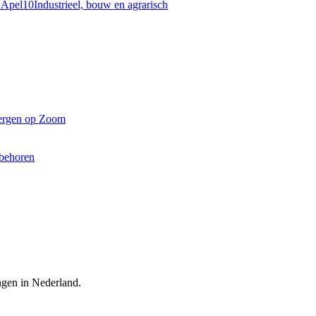
r Apel
10
Industrieel, bouw en agrarisch
Bergen op Zoom
ebehoren
ingen in Nederland.