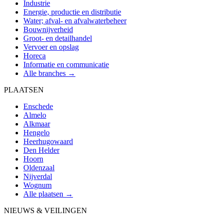
Industrie
Energie, productie en distributie
Water; afval- en afvalwaterbeheer
Bouwnijverheid
Groot- en detailhandel
Vervoer en opslag
Horeca
Informatie en communicatie
Alle branches →
PLAATSEN
Enschede
Almelo
Alkmaar
Hengelo
Heerhugowaard
Den Helder
Hoorn
Oldenzaal
Nijverdal
Wognum
Alle plaatsen →
NIEUWS & VEILINGEN