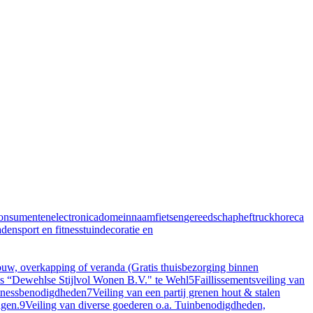
onsumentenelectronica
domeinnaam
fietsen
gereedschap
heftruck
horeca
aden
sport en fitness
tuindecoratie en
, overkapping of veranda (Gratis thuisbezorging binnen
ris “Dewehlse Stijlvol Wonen B.V." te Wehl
5
Faillissementsveiling van
itnessbenodigdheden
7
Veiling van een partij grenen hout & stalen
ngen.
9
Veiling van diverse goederen o.a. Tuinbenodigdheden,