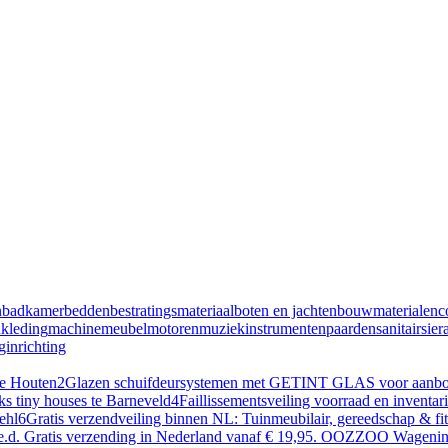
n
badkamer
bedden
bestratingsmateriaal
boten en jachten
bouwmaterialen
c
n
kleding
machine
meubel
motoren
muziekinstrumenten
paarden
sanitair
sier
inrichting
te Houten
2
Glazen schuifdeursystemen met GETINT GLAS voor aanbouw
ks tiny houses te Barneveld
4
Faillissementsveiling voorraad en inventa
ehl
6
Gratis verzendveiling binnen NL: Tuinmeubilair, gereedschap & f
en e.d. Gratis verzending in Nederland vanaf € 19,95. OOZZOO Wageni