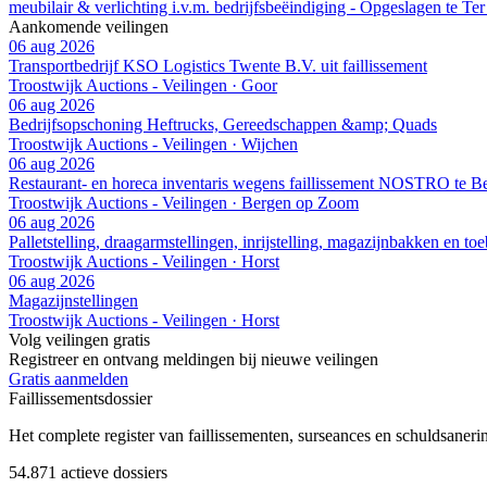
meubilair & verlichting i.v.m. bedrijfsbeëindiging - Opgeslagen te Te
Aankomende veilingen
06 aug 2026
Transportbedrijf KSO Logistics Twente B.V. uit faillissement
Troostwijk Auctions - Veilingen · Goor
06 aug 2026
Bedrijfsopschoning Heftrucks, Gereedschappen &amp; Quads
Troostwijk Auctions - Veilingen · Wijchen
06 aug 2026
Restaurant- en horeca inventaris wegens faillissement NOSTRO te 
Troostwijk Auctions - Veilingen · Bergen op Zoom
06 aug 2026
Palletstelling, draagarmstellingen, inrijstelling, magazijnbakken en to
Troostwijk Auctions - Veilingen · Horst
06 aug 2026
Magazijnstellingen
Troostwijk Auctions - Veilingen · Horst
Volg veilingen gratis
Registreer en ontvang meldingen bij nieuwe veilingen
Gratis aanmelden
Faillissements
dossier
Het complete register van faillissementen, surseances en schuldsaner
54.871
actieve dossiers