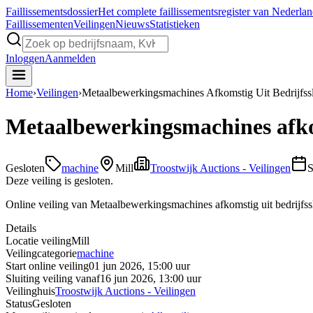
Faillissements
dossier
Het complete faillissementsregister van Nederla
Faillissementen
Veilingen
Nieuws
Statistieken
Inloggen
Aanmelden
Home
›
Veilingen
›
Metaalbewerkingsmachines Afkomstig Uit Bedrijfs
Metaalbewerkingsmachines afko
Gesloten
machine
Mill
Troostwijk Auctions - Veilingen
S
Deze veiling is gesloten.
Online veiling van Metaalbewerkingsmachines afkomstig uit bedrijf
Details
Locatie veiling
Mill
Veilingcategorie
machine
Start online veiling
01 jun 2026, 15:00 uur
Sluiting veiling vanaf
16 jun 2026, 13:00 uur
Veilinghuis
Troostwijk Auctions - Veilingen
Status
Gesloten