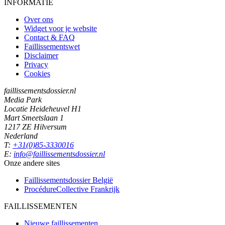
INFORMATIE
Over ons
Widget voor je website
Contact & FAQ
Faillissementswet
Disclaimer
Privacy
Cookies
faillissementsdossier.nl
Media Park
Locatie Heideheuvel H1
Mart Smeetslaan 1
1217 ZE Hilversum
Nederland
T:
+31(0)85-3330016
E:
info@faillissementsdossier.nl
Onze andere sites
Faillissementsdossier
België
ProcédureCollective
Frankrijk
FAILLISSEMENTEN
Nieuwe faillissementen