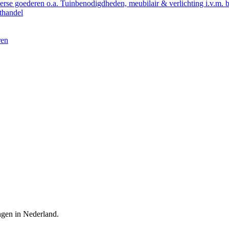
verse goederen o.a. Tuinbenodigdheden, meubilair & verlichting i.v.m. 
othandel
ren
ingen in Nederland.