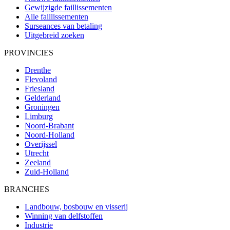
Gewijzigde faillissementen
Alle faillissementen
Surseances van betaling
Uitgebreid zoeken
PROVINCIES
Drenthe
Flevoland
Friesland
Gelderland
Groningen
Limburg
Noord-Brabant
Noord-Holland
Overijssel
Utrecht
Zeeland
Zuid-Holland
BRANCHES
Landbouw, bosbouw en visserij
Winning van delfstoffen
Industrie