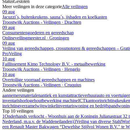
Status
Gesloten
Meer veilingen in deze categorie
Alle veilingen
09 aug
Jacuzzi´s, buitenkeukens, sauna´s, ijsbaden en koelkasten
Troostwijk Auctions - Veilingen · Drachten
09 aug
Consumentengoederen en gereedschap
Onlineveilingmeester.nl · Groningen
09 aug
Veiling van gereedschappen, crossmotoren & gereedschappen – Grati
ProVeiling
10 aug
Faillissement Kimo Technology B.V. - metaalbewerking
Troostwijk Auctions - Veilingen · Hengelo
10 aug
Overtollige voorraad gereedschappen en machines
Troostwijk Auctions - Veilingen · Cruquius
Andere veilingen
aannemersmaterialen
antiek en kunst
attractieverhuur
auto en voertuige
inventaris
horloge
houtbewerking machine
ICT
kantoorinrichting
keuke
inrichting
verzamel
wijn
winkelinventaris
woning en bedrijfspand
woning
Top 10 veilingen
1
Onderhands verkocht - Woonhuis aan de Koningin Julianastraat 32 
Nederland, m.u.v. de Waddeneilanden)
3
Veiling van diverse StahlWor
een Renault Master Bakwagen “Dewehlse Stijlvol Wonen B.V." te W