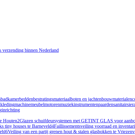
s verzending binnen Nederland
n
badkamer
bedden
bestratingsmateriaal
boten en jachten
bouwmaterialen
c
n
kleding
machine
meubel
motoren
muziekinstrumenten
paarden
sanitair
sier
inrichting
te Houten
2
Glazen schuifdeursystemen met GETINT GLAS voor aanbouw
ks tiny houses te Barneveld
4
Faillissementsveiling voorraad en inventa
ehl
6
Veiling van een partij grenen hout & stalen glasbokken te Vriezen