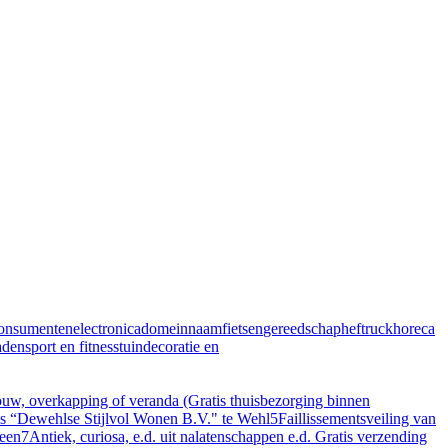
onsumentenelectronica
domeinnaam
fietsen
gereedschap
heftruck
horeca
aden
sport en fitness
tuindecoratie en
, overkapping of veranda (Gratis thuisbezorging binnen
ris “Dewehlse Stijlvol Wonen B.V." te Wehl
5
Faillissementsveiling van
veen
7
Antiek, curiosa, e.d. uit nalatenschappen e.d. Gratis verzending