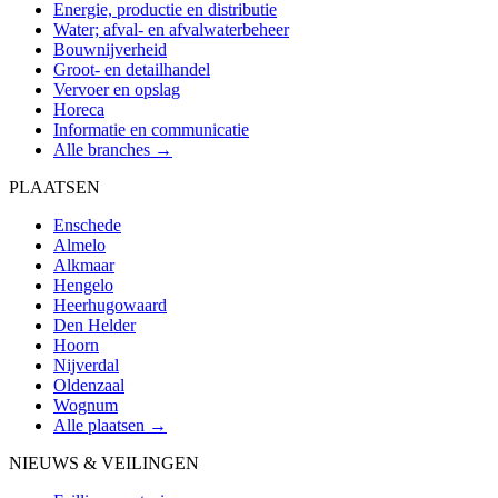
Energie, productie en distributie
Water; afval- en afvalwaterbeheer
Bouwnijverheid
Groot- en detailhandel
Vervoer en opslag
Horeca
Informatie en communicatie
Alle branches →
PLAATSEN
Enschede
Almelo
Alkmaar
Hengelo
Heerhugowaard
Den Helder
Hoorn
Nijverdal
Oldenzaal
Wognum
Alle plaatsen →
NIEUWS & VEILINGEN