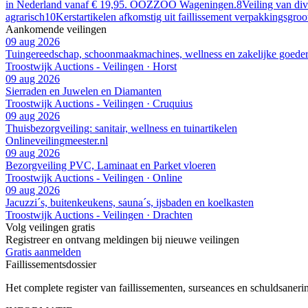
in Nederland vanaf € 19,95. OOZZOO Wageningen.
8
Veiling van di
agrarisch
10
Kerstartikelen afkomstig uit faillissement verpakkingsgro
Aankomende veilingen
09 aug 2026
Tuingereedschap, schoonmaakmachines, wellness en zakelijke goede
Troostwijk Auctions - Veilingen · Horst
09 aug 2026
Sierraden en Juwelen en Diamanten
Troostwijk Auctions - Veilingen · Cruquius
09 aug 2026
Thuisbezorgveiling: sanitair, wellness en tuinartikelen
Onlineveilingmeester.nl
09 aug 2026
Bezorgveiling PVC, Laminaat en Parket vloeren
Troostwijk Auctions - Veilingen · Online
09 aug 2026
Jacuzzi´s, buitenkeukens, sauna´s, ijsbaden en koelkasten
Troostwijk Auctions - Veilingen · Drachten
Volg veilingen gratis
Registreer en ontvang meldingen bij nieuwe veilingen
Gratis aanmelden
Faillissements
dossier
Het complete register van faillissementen, surseances en schuldsaner