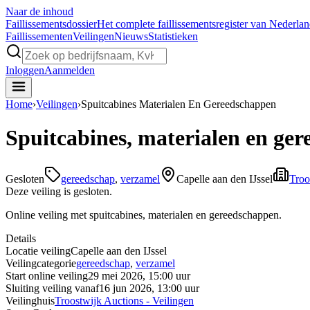
Naar de inhoud
Faillissements
dossier
Het complete faillissementsregister van Nederla
Faillissementen
Veilingen
Nieuws
Statistieken
Inloggen
Aanmelden
Home
›
Veilingen
›
Spuitcabines Materialen En Gereedschappen
Spuitcabines, materialen en ge
Gesloten
gereedschap
,
verzamel
Capelle aan den IJssel
Troo
Deze veiling is gesloten.
Online veiling met spuitcabines, materialen en gereedschappen.
Details
Locatie veiling
Capelle aan den IJssel
Veilingcategorie
gereedschap
,
verzamel
Start online veiling
29 mei 2026, 15:00 uur
Sluiting veiling vanaf
16 jun 2026, 13:00 uur
Veilinghuis
Troostwijk Auctions - Veilingen