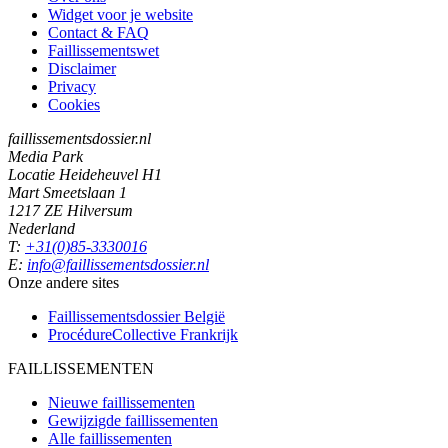
Widget voor je website
Contact & FAQ
Faillissementswet
Disclaimer
Privacy
Cookies
faillissementsdossier.nl
Media Park
Locatie Heideheuvel H1
Mart Smeetslaan 1
1217 ZE Hilversum
Nederland
T:
+31(0)85-3330016
E:
info@faillissementsdossier.nl
Onze andere sites
Faillissementsdossier
België
ProcédureCollective
Frankrijk
FAILLISSEMENTEN
Nieuwe faillissementen
Gewijzigde faillissementen
Alle faillissementen