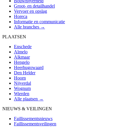
Bouwnijverheid
Groot- en detailhandel
Vervoer en opslag
Horeca
Informatie en communicatie
Alle branches →
PLAATSEN
Enschede
Almelo
Alkmaar
Hengelo
Heerhugowaard
Den Helder
Hoorn
Nijverdal
Wognum
Wierden
Alle plaatsen →
NIEUWS & VEILINGEN
Faillissementsnieuws
Faillissementsveilingen