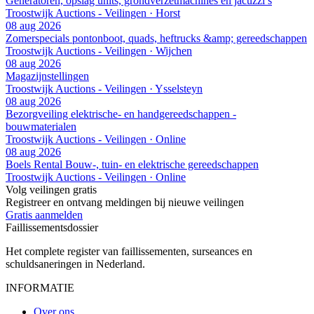
Generatoren, opslag units, grondverzetmachines en jacuzzi’s
Troostwijk Auctions - Veilingen · Horst
08 aug 2026
Zomerspecials pontonboot, quads, heftrucks &amp; gereedschappen
Troostwijk Auctions - Veilingen · Wijchen
08 aug 2026
Magazijnstellingen
Troostwijk Auctions - Veilingen · Ysselsteyn
08 aug 2026
Bezorgveiling elektrische- en handgereedschappen -
bouwmaterialen
Troostwijk Auctions - Veilingen · Online
08 aug 2026
Boels Rental Bouw-, tuin- en elektrische gereedschappen
Troostwijk Auctions - Veilingen · Online
Volg veilingen gratis
Registreer en ontvang meldingen bij nieuwe veilingen
Gratis aanmelden
Faillissements
dossier
Het complete register van faillissementen, surseances en
schuldsaneringen in Nederland.
INFORMATIE
Over ons