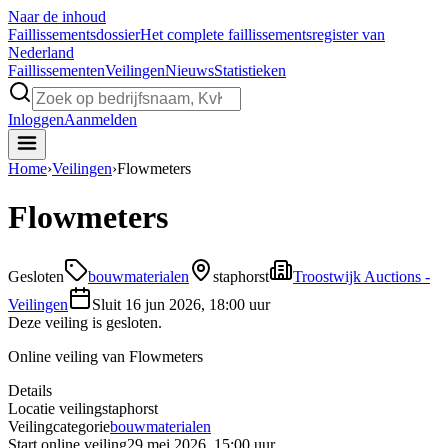
Naar de inhoud
Faillissements
dossier
Het complete faillissementsregister van
Nederland
Faillissementen
Veilingen
Nieuws
Statistieken
Inloggen
Aanmelden
Home
›
Veilingen
›
Flowmeters
Flowmeters
Gesloten
bouwmaterialen
staphorst
Troostwijk Auctions -
Veilingen
Sluit
16 jun 2026, 18:00 uur
Deze veiling is gesloten.
Online veiling van Flowmeters
Details
Locatie veiling
staphorst
Veilingcategorie
bouwmaterialen
Start online veiling
29 mei 2026, 15:00 uur