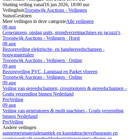
Sluiting veiling vanaf
16 jun 2026, 18:00 uur
Veilinghuis
Troostwijk Auctions - Veilingen
Status
Gesloten
Meer veilingen in deze categorie
Alle veilingen
08 aug
Generatoren, opslag units, grondverzetmachines en jacuzzi’s
Troostwijk Auctions - Veilingen · Horst
08 aug
Bezorgveiling elektrische- en handgereedschappen -
bouwmaterialen
Troostwijk Auctions - Veilingen · Online
09 aug
Bezorgveiling PVC, Laminaat en Parket vloeren
Troostwijk Auctions - Veilingen · Online
09 aug
Veiling van gereedschappen, crossmotoren & gereedschappen –
Gratis verzending binnen Nederland
ProVeiling
09 aug
Veiling van generatoren & multi machines - Gratis verzending
binnen Nederland
ProVeiling
Andere veilingen
aannemersmaterialen
antiek en kunst
attractieverhuur
auto en
voertuigen
badkamer
bedden
bestratingsmateriaal
boten en