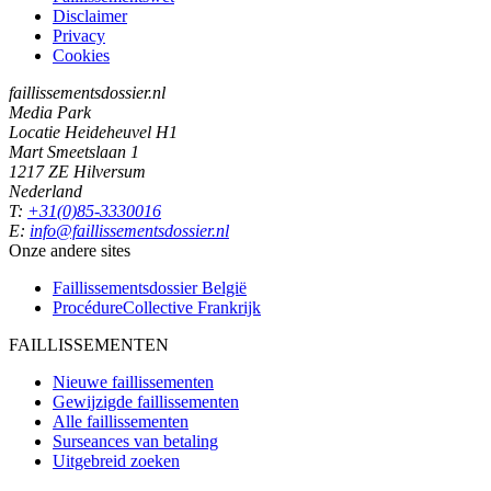
Disclaimer
Privacy
Cookies
faillissementsdossier.nl
Media Park
Locatie Heideheuvel H1
Mart Smeetslaan 1
1217 ZE Hilversum
Nederland
T:
+31(0)85-3330016
E:
info@faillissementsdossier.nl
Onze andere sites
Faillissementsdossier
België
ProcédureCollective
Frankrijk
FAILLISSEMENTEN
Nieuwe faillissementen
Gewijzigde faillissementen
Alle faillissementen
Surseances van betaling
Uitgebreid zoeken