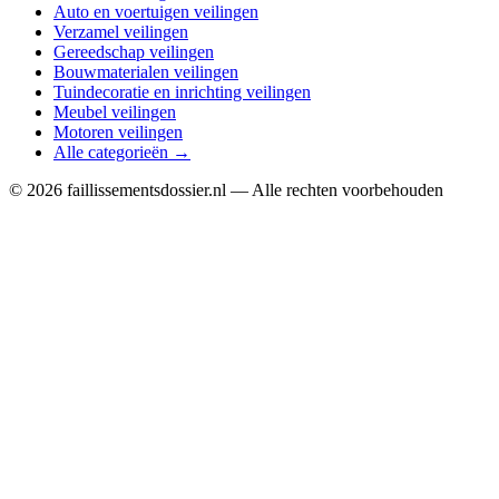
Auto en voertuigen veilingen
Verzamel veilingen
Gereedschap veilingen
Bouwmaterialen veilingen
Tuindecoratie en inrichting veilingen
Meubel veilingen
Motoren veilingen
Alle categorieën →
© 2026 faillissementsdossier.nl — Alle rechten voorbehouden