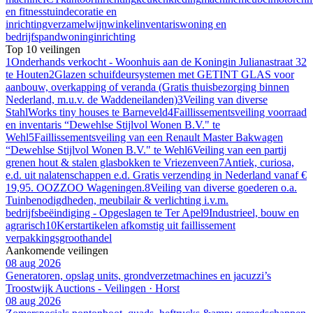
en fitness
tuindecoratie en
inrichting
verzamel
wijn
winkelinventaris
woning en
bedrijfspand
woninginrichting
Top 10 veilingen
1
Onderhands verkocht - Woonhuis aan de Koningin Julianastraat 32
te Houten
2
Glazen schuifdeursystemen met GETINT GLAS voor
aanbouw, overkapping of veranda (Gratis thuisbezorging binnen
Nederland, m.u.v. de Waddeneilanden)
3
Veiling van diverse
StahlWorks tiny houses te Barneveld
4
Faillissementsveiling voorraad
en inventaris “Dewehlse Stijlvol Wonen B.V." te
Wehl
5
Faillissementsveiling van een Renault Master Bakwagen
“Dewehlse Stijlvol Wonen B.V." te Wehl
6
Veiling van een partij
grenen hout & stalen glasbokken te Vriezenveen
7
Antiek, curiosa,
e.d. uit nalatenschappen e.d. Gratis verzending in Nederland vanaf €
19,95. OOZZOO Wageningen.
8
Veiling van diverse goederen o.a.
Tuinbenodigdheden, meubilair & verlichting i.v.m.
bedrijfsbeëindiging - Opgeslagen te Ter Apel
9
Industrieel, bouw en
agrarisch
10
Kerstartikelen afkomstig uit faillissement
verpakkingsgroothandel
Aankomende veilingen
08 aug 2026
Generatoren, opslag units, grondverzetmachines en jacuzzi’s
Troostwijk Auctions - Veilingen · Horst
08 aug 2026