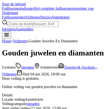
Naar de inhoud
Faillissements
dossier
Het complete faillissementsregister van
Nederland
Faillissementen
Veilingen
Nieuws
Statistieken
Inloggen
Aanmelden
Home
›
Veilingen
›
Gouden Juwelen En Diamanten
Gouden juwelen en diamanten
Gesloten
sieraden
Amstelveen
Troostwijk Auctions -
Veilingen
Sluit
04 jun 2026, 18:00 uur
Deze veiling is gesloten.
Online veiling van gouden juwelen en diamanten
Details
Locatie veiling
Amstelveen
Veilingcategorie
sieraden
Start online veiling
22 mei 2026, 15:00 uur