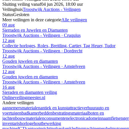
Sluiting veiling vanaf
04 jun 2026, 18:00 uur
Veilinghuis
Troostwijk Auctions - Veilingen
Status
Gesloten
Meer veilingen in deze categorie
Alle veilingen
09 aug
Sierraden en Juwelen en Diamanten
Troostwijk Auctions - Veilingen · Cruquius
12 aug
Collectie horloges, Rolex, Breitling, Cartier, Tag Heuer, Tudor
Troostwijk Auctions - Veilingen · Dordrecht
12 aug
Gouden juwelen en diamanten
Troostwijk Auctions - Veilingen · Amstelveen
12 aug
Gouden juwelen en diamanten
Troostwijk Auctions - Veilingen · Amstelveen
16 aug
Sieraden en diamanten veiling
Onlineveilingmeester.nl
Andere veilingen
aannemersmaterialen
antiek en kunst
attractieverhuur
auto en
voertuigen
badkamer
bedden
bestratingsmateriaal
boten en
jachten
bouwmaterialen
consumentenelectronica
domeinnaam
fietsen
ge
inventaris
horloge
houtbewerking
machine
ICT
kantoorinrichting
keuken
kleding
machine
meubel
motoren
m