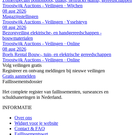
Zomerspecials pontonboot, quads, heftrucks &amp; gereedschappen
Troostwijk Auctions - Veilingen · Wijchen
08 aug 2026
Magazijnstellingen
Troostwijk Auctions - Veilingen · Ysselsteyn
08 aug 2026
Bezorgveiling elektrische- en handgereedschappen -
bouwmaterialen
Troostwijk Auctions - Veilingen · Online
08 aug 2026
Boels Rental Bouw-, tuin- en elektrische gereedschappen
Troostwijk Auctions - Veilingen · Online
Volg veilingen gratis
Registreer en ontvang meldingen bij nieuwe veilingen
Gratis aanmelden
Faillissements
dossier
Het complete register van faillissementen, surseances en
schuldsaneringen in Nederland.
INFORMATIE
Over ons
Widget voor je website
Contact & FAQ
Faillissementswet