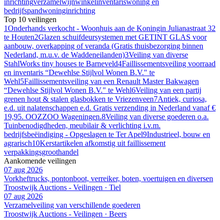
inrichting
verzamel
wijn
winkelinventaris
woning en
bedrijfspand
woninginrichting
Top 10 veilingen
1
Onderhands verkocht - Woonhuis aan de Koningin Julianastraat 32
te Houten
2
Glazen schuifdeursystemen met GETINT GLAS voor
aanbouw, overkapping of veranda (Gratis thuisbezorging binnen
Nederland, m.u.v. de Waddeneilanden)
3
Veiling van diverse
StahlWorks tiny houses te Barneveld
4
Faillissementsveiling voorraad
en inventaris “Dewehlse Stijlvol Wonen B.V." te
Wehl
5
Faillissementsveiling van een Renault Master Bakwagen
“Dewehlse Stijlvol Wonen B.V." te Wehl
6
Veiling van een partij
grenen hout & stalen glasbokken te Vriezenveen
7
Antiek, curiosa,
e.d. uit nalatenschappen e.d. Gratis verzending in Nederland vanaf €
19,95. OOZZOO Wageningen.
8
Veiling van diverse goederen o.a.
Tuinbenodigdheden, meubilair & verlichting i.v.m.
bedrijfsbeëindiging - Opgeslagen te Ter Apel
9
Industrieel, bouw en
agrarisch
10
Kerstartikelen afkomstig uit faillissement
verpakkingsgroothandel
Aankomende veilingen
07 aug 2026
Vorkheftrucks, pontonboot, verreiker, boten, voertuigen en diversen
Troostwijk Auctions - Veilingen · Tiel
07 aug 2026
Verzamelveiling van verschillende goederen
Troostwijk Auctions - Veilingen · Beers