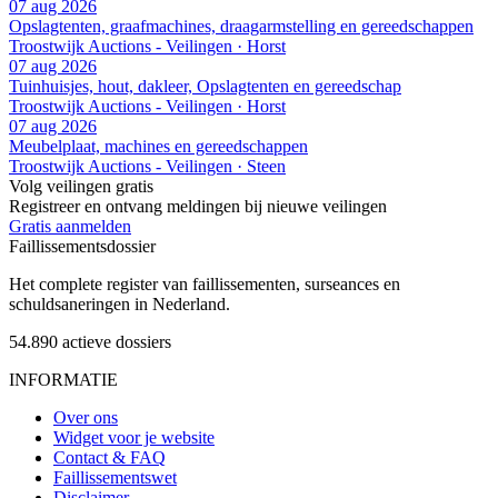
07 aug 2026
Opslagtenten, graafmachines, draagarmstelling en gereedschappen
Troostwijk Auctions - Veilingen · Horst
07 aug 2026
Tuinhuisjes, hout, dakleer, Opslagtenten en gereedschap
Troostwijk Auctions - Veilingen · Horst
07 aug 2026
Meubelplaat, machines en gereedschappen
Troostwijk Auctions - Veilingen · Steen
Volg veilingen gratis
Registreer en ontvang meldingen bij nieuwe veilingen
Gratis aanmelden
Faillissements
dossier
Het complete register van faillissementen, surseances en
schuldsaneringen in Nederland.
54.890
actieve dossiers
INFORMATIE
Over ons
Widget voor je website
Contact & FAQ
Faillissementswet
Disclaimer