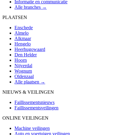
Informatie en communicatie
Alle branches →
PLAATSEN
Enschede
Almelo
Alkmaar
Hengelo
Heerhugowaard
Den Helder
Hoorn
Nijverdal
Wognum
Oldenzaal
Alle plaatsen →
NIEUWS & VEILINGEN
Faillissementsnieuws
Faillissementsveilingen
ONLINE VEILINGEN
Machine veilingen
Auto en voertuigen veilingen