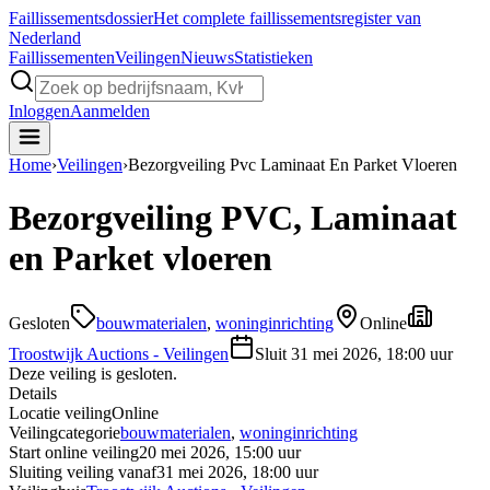
Faillissements
dossier
Het complete faillissementsregister van
Nederland
Faillissementen
Veilingen
Nieuws
Statistieken
Inloggen
Aanmelden
Home
›
Veilingen
›
Bezorgveiling Pvc Laminaat En Parket Vloeren
Bezorgveiling PVC, Laminaat
en Parket vloeren
Gesloten
bouwmaterialen
,
woninginrichting
Online
Troostwijk Auctions - Veilingen
Sluit
31 mei 2026, 18:00 uur
Deze veiling is gesloten.
Details
Locatie veiling
Online
Veilingcategorie
bouwmaterialen
,
woninginrichting
Start online veiling
20 mei 2026, 15:00 uur
Sluiting veiling vanaf
31 mei 2026, 18:00 uur