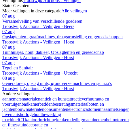
Veilinghuis
Troostwijk Auctions - Veilingen
Status
Gesloten
Meer veilingen in deze categorie
Alle veilingen
07 aug
Verzamelveiling van verschillende goederen
Troostwijk Auctions - Veilingen · Beers
07 aug
Opslagtenten, graafmachines, draagarmstelling en gereedschappen
Troostwijk Auctions - Veilingen · Horst
07 aug
Tuinhuisjes, hout, dakleer, Opslagtenten en gereedschap
Troostwijk Auctions - Veilingen · Horst
07 aug
Tegel en Sanitair
Troostwijk Auctions - Veilingen · Utrecht
08 aug
Generatoren, opslag units, grondverzetmachines en jacuzzi’s
Troostwijk Auctions - Veilingen · Horst
Andere veilingen
aannemersmaterialen
antiek en kunst
attractieverhuur
auto en
voertuigen
badkamer
bedden
bestratingsmateriaal
boten en
jachten
bouwmaterialen
consumentenelectronica
domeinnaam
fietsen
ge
inventaris
horloge
houtbewerking
machine
ICT
kantoorinrichting
keuken
kleding
machine
meubel
motoren
m
en fitness
tuindecoratie en