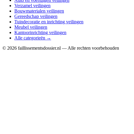
Auto en voertuigen veilingen
Verzamel veilingen
Bouwmaterialen veilingen
Gereedschap veilingen
Tuindecoratie en inrichting veilingen
Meubel veilingen
Kantoorinrichting veilingen
Alle categorieën →
© 2026 faillissementsdossier.nl — Alle rechten voorbehouden