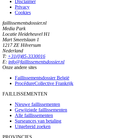
Disclaimer
Privacy
Cookies
faillissementsdossier.nl
Media Park
Locatie Heideheuvel H1
Mart Smeetslaan 1
1217 ZE Hilversum
Nederland
T:
+31(0)85-3330016
E:
info@faillissementsdossier.nl
Onze andere sites
Faillissementsdossier
België
ProcédureCollective
Frankrijk
FAILLISSEMENTEN
Nieuwe faillissementen
Gewijzigde faillissementen
Alle faillissementen
Surseances van betaling
Uitgebreid zoeken
PROVINCIES