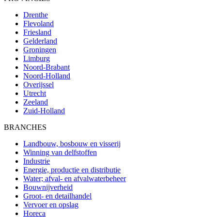
Drenthe
Flevoland
Friesland
Gelderland
Groningen
Limburg
Noord-Brabant
Noord-Holland
Overijssel
Utrecht
Zeeland
Zuid-Holland
BRANCHES
Landbouw, bosbouw en visserij
Winning van delfstoffen
Industrie
Energie, productie en distributie
Water; afval- en afvalwaterbeheer
Bouwnijverheid
Groot- en detailhandel
Vervoer en opslag
Horeca