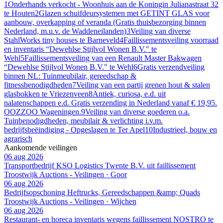
1
Onderhands verkocht - Woonhuis aan de Koningin Julianastraat 32
te Houten
2
Glazen schuifdeursystemen met GETINT GLAS voor
aanbouw, overkapping of veranda (Gratis thuisbezorging binnen
Nederland, m.u.v. de Waddeneilanden)
3
Veiling van diverse
StahlWorks tiny houses te Barneveld
4
Faillissementsveiling voorraad
en inventaris “Dewehlse Stijlvol Wonen B.V." te
Wehl
5
Faillissementsveiling van een Renault Master Bakwagen
“Dewehlse Stijlvol Wonen B.V." te Wehl
6
Gratis verzendveiling
binnen NL: Tuinmeubilair, gereedschap &
fitnessbenodigdheden
7
Veiling van een partij grenen hout & stalen
glasbokken te Vriezenveen
8
Antiek, curiosa, e.d. uit
nalatenschappen e.d. Gratis verzending in Nederland vanaf € 19,95.
OOZZOO Wageningen.
9
Veiling van diverse goederen o.a.
Tuinbenodigdheden, meubilair & verlichting i.v.m.
bedrijfsbeëindiging - Opgeslagen te Ter Apel
10
Industrieel, bouw en
agrarisch
Aankomende veilingen
06 aug 2026
Transportbedrijf KSO Logistics Twente B.V. uit faillissement
Troostwijk Auctions - Veilingen · Goor
06 aug 2026
Bedrijfsopschoning Heftrucks, Gereedschappen &amp; Quads
Troostwijk Auctions - Veilingen · Wijchen
06 aug 2026
Restaurant- en horeca inventaris wegens faillissement NOSTRO te