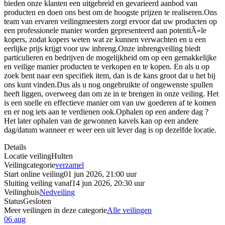
bieden onze klanten een uitgebreid en gevarieerd aanbod van
producten en doen ons best om de hoogste prijzen te realiseren.Ons
team van ervaren veilingmeesters zorgt ervoor dat uw producten op
een professionele manier worden gepresenteerd aan potentiÃ«le
kopers, zodat kopers weten wat ze kunnen verwachten en u een
eerlijke prijs krijgt voor uw inbreng.Onze inbrengveiling biedt
particulieren en bedrijven de mogelijkheid om op een gemakkelijke
en veilige manier producten te verkopen en te kopen. En als u op
zoek bent naar een specifiek item, dan is de kans groot dat u het bij
ons kunt vinden.Dus als u nog ongebruikte of ongewenste spullen
heeft liggen, overweeg dan om ze in te brengen in onze veiling. Het
is een snelle en effectieve manier om van uw goederen af te komen
en er nog iets aan te verdienen ook.Ophalen op een andere dag ?
Het later ophalen van de gewonnen kavels kan op een andere
dag/datum wanneer er weer een uit lever dag is op dezelfde locatie.
Details
Locatie veiling
Hulten
Veilingcategorie
verzamel
Start online veiling
01 jun 2026, 21:00 uur
Sluiting veiling vanaf
14 jun 2026, 20:30 uur
Veilinghuis
Nedveiling
Status
Gesloten
Meer veilingen in deze categorie
Alle veilingen
06 aug