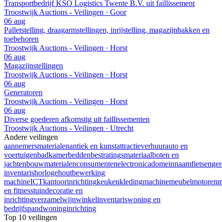
Transportbedrijf KSO Logistics Twente B.V. uit faillissement
Troostwijk Auctions - Veilingen · Goor
06 aug
Palletstelling, draagarmstellingen, inrijstelling, magazijnbakken en
toebehoren
Troostwijk Auctions - Veilingen · Horst
06 aug
Magazijnstellingen
Troostwijk Auctions - Veilingen · Horst
06 aug
Generatoren
Troostwijk Auctions - Veilingen · Horst
06 aug
Diverse goederen afkomstig uit faillissementen
Troostwijk Auctions - Veilingen · Utrecht
Andere veilingen
aannemersmaterialen
antiek en kunst
attractieverhuur
auto en
voertuigen
badkamer
bedden
bestratingsmateriaal
boten en
jachten
bouwmaterialen
consumentenelectronica
domeinnaam
fietsen
ge
inventaris
horloge
houtbewerking
machine
ICT
kantoorinrichting
keuken
kleding
machine
meubel
motoren
m
en fitness
tuindecoratie en
inrichting
verzamel
wijn
winkelinventaris
woning en
bedrijfspand
woninginrichting
Top 10 veilingen