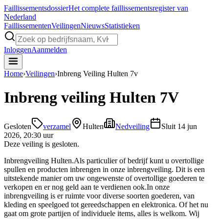
Faillissements
dossier
Het complete faillissementsregister van
Nederland
Faillissementen
Veilingen
Nieuws
Statistieken
Inloggen
Aanmelden
Home
›
Veilingen
›
Inbreng Veiling Hulten 7v
Inbreng veiling Hulten 7V
Gesloten
verzamel
Hulten
Nedveiling
Sluit
14 jun
2026, 20:30 uur
Deze veiling is gesloten.
Inbrengveiling Hulten.Als particulier of bedrijf kunt u overtollige
spullen en producten inbrengen in onze inbrengveiling. Dit is een
uitstekende manier om uw ongewenste of overtollige goederen te
verkopen en er nog geld aan te verdienen ook.In onze
inbrengveiling is er ruimte voor diverse soorten goederen, van
kleding en speelgoed tot gereedschappen en elektronica. Of het nu
gaat om grote partijen of individuele items, alles is welkom. Wij