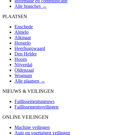
Informatie en communicatie
Alle branches →
PLAATSEN
Enschede
Almelo
Alkmaar
Hengelo
Heerhugowaard
Den Helder
Hoorn
Nijverdal
Oldenzaal
Wognum
Alle plaatsen →
NIEUWS & VEILINGEN
Faillissementsnieuws
Faillissementsveilingen
ONLINE VEILINGEN
Machine veilingen
Auto en voertuigen veilingen