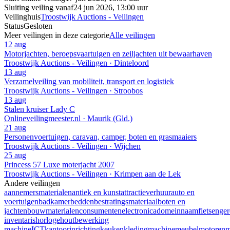
Sluiting veiling vanaf
24 jun 2026, 13:00 uur
Veilinghuis
Troostwijk Auctions - Veilingen
Status
Gesloten
Meer veilingen in deze categorie
Alle veilingen
12 aug
Motorjachten, beroepsvaartuigen en zeiljachten uit bewaarhaven
Troostwijk Auctions - Veilingen · Dinteloord
13 aug
Verzamelveiling van mobiliteit, transport en logistiek
Troostwijk Auctions - Veilingen · Stroobos
13 aug
Stalen kruiser Lady C
Onlineveilingmeester.nl · Maurik (Gld.)
21 aug
Personenvoertuigen, caravan, camper, boten en grasmaaiers
Troostwijk Auctions - Veilingen · Wijchen
25 aug
Princess 57 Luxe moterjacht 2007
Troostwijk Auctions - Veilingen · Krimpen aan de Lek
Andere veilingen
aannemersmaterialen
antiek en kunst
attractieverhuur
auto en
voertuigen
badkamer
bedden
bestratingsmateriaal
boten en
jachten
bouwmaterialen
consumentenelectronica
domeinnaam
fietsen
ge
inventaris
horloge
houtbewerking
machine
ICT
kantoorinrichting
keuken
kleding
machine
meubel
motoren
m