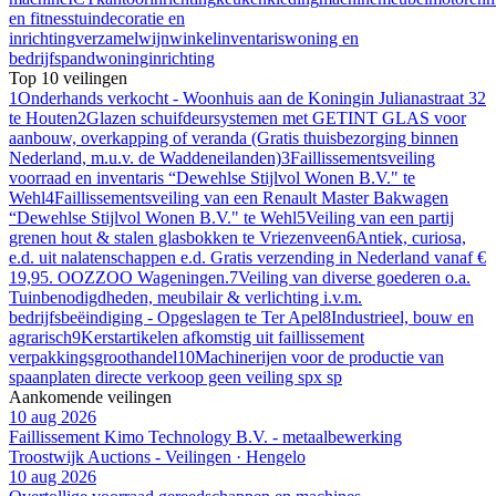
en fitness
tuindecoratie en
inrichting
verzamel
wijn
winkelinventaris
woning en
bedrijfspand
woninginrichting
Top 10 veilingen
1
Onderhands verkocht - Woonhuis aan de Koningin Julianastraat 32
te Houten
2
Glazen schuifdeursystemen met GETINT GLAS voor
aanbouw, overkapping of veranda (Gratis thuisbezorging binnen
Nederland, m.u.v. de Waddeneilanden)
3
Faillissementsveiling
voorraad en inventaris “Dewehlse Stijlvol Wonen B.V." te
Wehl
4
Faillissementsveiling van een Renault Master Bakwagen
“Dewehlse Stijlvol Wonen B.V." te Wehl
5
Veiling van een partij
grenen hout & stalen glasbokken te Vriezenveen
6
Antiek, curiosa,
e.d. uit nalatenschappen e.d. Gratis verzending in Nederland vanaf €
19,95. OOZZOO Wageningen.
7
Veiling van diverse goederen o.a.
Tuinbenodigdheden, meubilair & verlichting i.v.m.
bedrijfsbeëindiging - Opgeslagen te Ter Apel
8
Industrieel, bouw en
agrarisch
9
Kerstartikelen afkomstig uit faillissement
verpakkingsgroothandel
10
Machinerijen voor de productie van
spaanplaten directe verkoop geen veiling spx sp
Aankomende veilingen
10 aug 2026
Faillissement Kimo Technology B.V. - metaalbewerking
Troostwijk Auctions - Veilingen · Hengelo
10 aug 2026