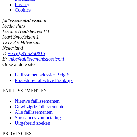
Privacy
Cookies
faillissementsdossier.nl
Media Park
Locatie Heideheuvel H1
Mart Smeetslaan 1
1217 ZE Hilversum
Nederland
T:
+31(0)85-3330016
E:
info@faillissementsdossier.nl
Onze andere sites
Faillissementsdossier
België
ProcédureCollective
Frankrijk
FAILLISSEMENTEN
Nieuwe faillissementen
Gewijzigde faillissementen
Alle faillissementen
Surseances van betaling
Uitgebreid zoeken
PROVINCIES