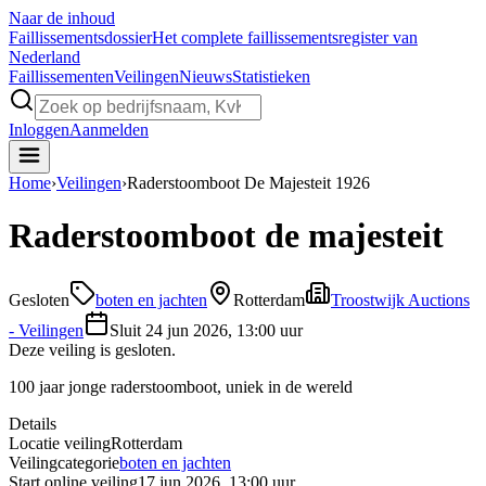
Naar de inhoud
Faillissements
dossier
Het complete faillissementsregister van
Nederland
Faillissementen
Veilingen
Nieuws
Statistieken
Inloggen
Aanmelden
Home
›
Veilingen
›
Raderstoomboot De Majesteit 1926
Raderstoomboot de majesteit
Gesloten
boten en jachten
Rotterdam
Troostwijk Auctions
- Veilingen
Sluit
24 jun 2026, 13:00 uur
Deze veiling is gesloten.
100 jaar jonge raderstoomboot, uniek in de wereld
Details
Locatie veiling
Rotterdam
Veilingcategorie
boten en jachten
Start online veiling
17 jun 2026, 13:00 uur