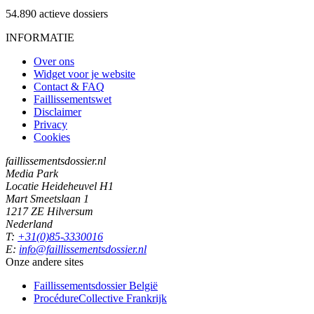
54.890
actieve dossiers
INFORMATIE
Over ons
Widget voor je website
Contact & FAQ
Faillissementswet
Disclaimer
Privacy
Cookies
faillissementsdossier.nl
Media Park
Locatie Heideheuvel H1
Mart Smeetslaan 1
1217 ZE Hilversum
Nederland
T:
+31(0)85-3330016
E:
info@faillissementsdossier.nl
Onze andere sites
Faillissementsdossier
België
ProcédureCollective
Frankrijk