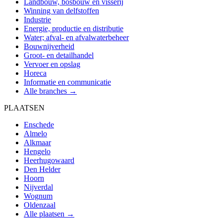
Landbouw, bosbouw en visserij
Winning van delfstoffen
Industrie
Energie, productie en distributie
Water; afval- en afvalwaterbeheer
Bouwnijverheid
Groot- en detailhandel
Vervoer en opslag
Horeca
Informatie en communicatie
Alle branches →
PLAATSEN
Enschede
Almelo
Alkmaar
Hengelo
Heerhugowaard
Den Helder
Hoorn
Nijverdal
Wognum
Oldenzaal
Alle plaatsen →