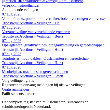
agrarisch
10
Kerstartikelen afkomstig uit faillissement
verpakkingsgroothandel
Aankomende veilingen
07 aug 2026
Vorkheftrucks, pontonboot, verreiker, boten, voertuigen en diversen
Troostwijk Auctions - Veilingen · Tiel
07 aug 2026
Verzamelveiling van verschillende goederen
Troostwijk Auctions - Veilingen · Beers
07 aug 2026
Opslagtenten, graafmachines, draagarmstelling en gereedschappen
Troostwijk Auctions - Veilingen · Horst
07 aug 2026
Tuinhuisjes, hout, dakleer, Opslagtenten en gereedschap
Troostwijk Auctions - Veilingen · Horst
07 aug 2026
Meubelplaat, machines en gereedschappen
Troostwijk Auctions - Veilingen · Steen
Volg veilingen gratis
Registreer en ontvang meldingen bij nieuwe veilingen
Gratis aanmelden
Faillissements
dossier
Het complete register van faillissementen, surseances en
schuldsaneringen in Nederland.