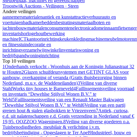
Meubelplaat, machines en gereedschappen
Troostwijk Auctions - Veilingen · Steen
Andere veilingen
aannemersmaterialen
antiek en kunst
attractieverhuur
auto en
voertuigen
badkamer
bedden
bestratingsmateriaal
boten en
jachten
bouwmaterialen
consumentenelectronica
domeinnaam
fietsen
ge
inventaris
horloge
houtbewerking
machine
ICT
kantoorinrichting
keuken
kleding
machine
meubel
motoren
m
en fitness
tuindecoratie en
inrichting
verzamel
wijn
winkelinventaris
woning en
bedrijfspand
woninginrichting
Top 10 veilingen
1
Onderhands verkocht - Woonhuis aan de Koningin Julianastraat 32
te Houten
2
Glazen schuifdeursystemen met GETINT GLAS voor
aanbouw, overkapping of veranda (Gratis thuisbezorging binnen
Nederland, m.u.v. de Waddeneilanden)
3
Veiling van diverse
StahlWorks tiny houses te Barneveld
4
Faillissementsveiling voorraad
en inventaris “Dewehlse Stijlvol Wonen B.V." te
Wehl
5
Faillissementsveiling van een Renault Master Bakwagen
“Dewehlse Stijlvol Wonen B.V." te Wehl
6
Veiling van een partij
grenen hout & stalen glasbokken te Vriezenveen
7
Antiek, curiosa,
e.d. uit nalatenschappen e.d. Gratis verzending in Nederland vanaf €
19,95. OOZZOO Wageningen.
8
Veiling van diverse goederen o.a.
Tuinbenodigdheden, meubilair & verlichting i.v.m.
bedrijfsbeëindiging - Opgeslagen te Ter Apel
9
Industrieel, bouw en