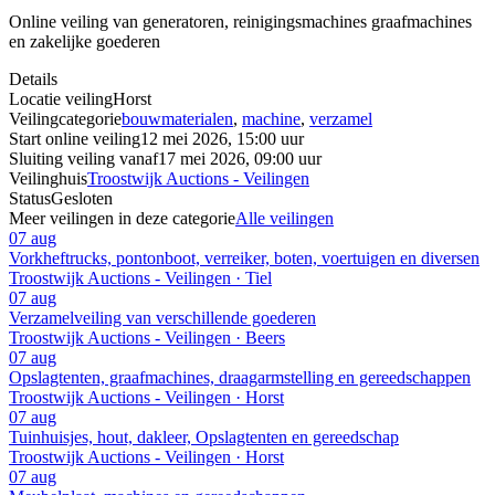
Online veiling van generatoren, reinigingsmachines graafmachines
en zakelijke goederen
Details
Locatie veiling
Horst
Veilingcategorie
bouwmaterialen
,
machine
,
verzamel
Start online veiling
12 mei 2026, 15:00 uur
Sluiting veiling vanaf
17 mei 2026, 09:00 uur
Veilinghuis
Troostwijk Auctions - Veilingen
Status
Gesloten
Meer veilingen in deze categorie
Alle veilingen
07 aug
Vorkheftrucks, pontonboot, verreiker, boten, voertuigen en diversen
Troostwijk Auctions - Veilingen · Tiel
07 aug
Verzamelveiling van verschillende goederen
Troostwijk Auctions - Veilingen · Beers
07 aug
Opslagtenten, graafmachines, draagarmstelling en gereedschappen
Troostwijk Auctions - Veilingen · Horst
07 aug
Tuinhuisjes, hout, dakleer, Opslagtenten en gereedschap
Troostwijk Auctions - Veilingen · Horst
07 aug