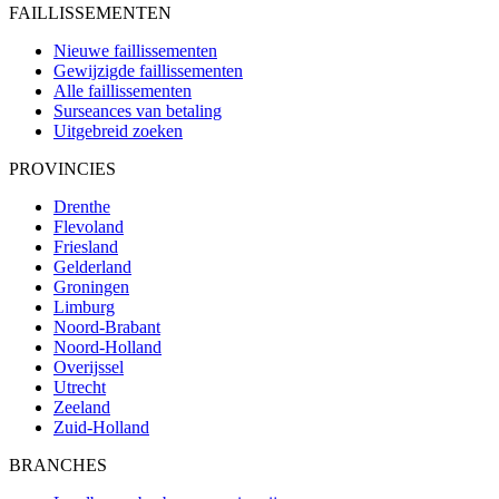
FAILLISSEMENTEN
Nieuwe faillissementen
Gewijzigde faillissementen
Alle faillissementen
Surseances van betaling
Uitgebreid zoeken
PROVINCIES
Drenthe
Flevoland
Friesland
Gelderland
Groningen
Limburg
Noord-Brabant
Noord-Holland
Overijssel
Utrecht
Zeeland
Zuid-Holland
BRANCHES