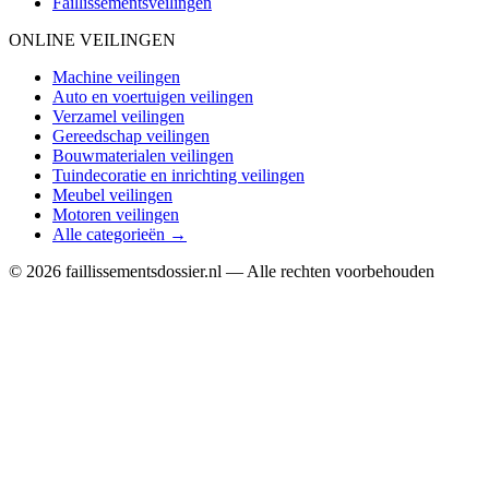
Faillissementsveilingen
ONLINE VEILINGEN
Machine veilingen
Auto en voertuigen veilingen
Verzamel veilingen
Gereedschap veilingen
Bouwmaterialen veilingen
Tuindecoratie en inrichting veilingen
Meubel veilingen
Motoren veilingen
Alle categorieën →
© 2026 faillissementsdossier.nl — Alle rechten voorbehouden