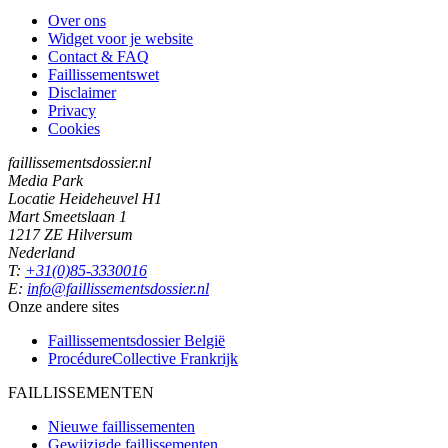
Over ons
Widget voor je website
Contact & FAQ
Faillissementswet
Disclaimer
Privacy
Cookies
faillissementsdossier.nl
Media Park
Locatie Heideheuvel H1
Mart Smeetslaan 1
1217 ZE Hilversum
Nederland
T:
+31(0)85-3330016
E:
info@faillissementsdossier.nl
Onze andere sites
Faillissementsdossier
België
ProcédureCollective
Frankrijk
FAILLISSEMENTEN
Nieuwe faillissementen
Gewijzigde faillissementen