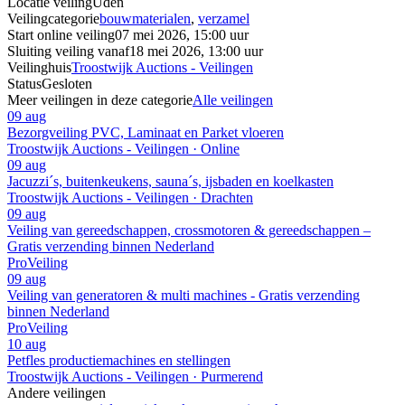
Locatie veiling
Uden
Veilingcategorie
bouwmaterialen
,
verzamel
Start online veiling
07 mei 2026, 15:00 uur
Sluiting veiling vanaf
18 mei 2026, 13:00 uur
Veilinghuis
Troostwijk Auctions - Veilingen
Status
Gesloten
Meer veilingen in deze categorie
Alle veilingen
09 aug
Bezorgveiling PVC, Laminaat en Parket vloeren
Troostwijk Auctions - Veilingen · Online
09 aug
Jacuzzi´s, buitenkeukens, sauna´s, ijsbaden en koelkasten
Troostwijk Auctions - Veilingen · Drachten
09 aug
Veiling van gereedschappen, crossmotoren & gereedschappen –
Gratis verzending binnen Nederland
ProVeiling
09 aug
Veiling van generatoren & multi machines - Gratis verzending
binnen Nederland
ProVeiling
10 aug
Petfles productiemachines en stellingen
Troostwijk Auctions - Veilingen · Purmerend
Andere veilingen