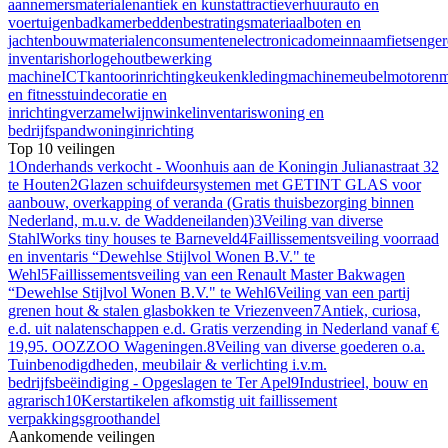
aannemersmaterialen
antiek en kunst
attractieverhuur
auto en
voertuigen
badkamer
bedden
bestratingsmateriaal
boten en
jachten
bouwmaterialen
consumentenelectronica
domeinnaam
fietsen
ge
inventaris
horloge
houtbewerking
machine
ICT
kantoorinrichting
keuken
kleding
machine
meubel
motoren
m
en fitness
tuindecoratie en
inrichting
verzamel
wijn
winkelinventaris
woning en
bedrijfspand
woninginrichting
Top 10 veilingen
1
Onderhands verkocht - Woonhuis aan de Koningin Julianastraat 32
te Houten
2
Glazen schuifdeursystemen met GETINT GLAS voor
aanbouw, overkapping of veranda (Gratis thuisbezorging binnen
Nederland, m.u.v. de Waddeneilanden)
3
Veiling van diverse
StahlWorks tiny houses te Barneveld
4
Faillissementsveiling voorraad
en inventaris “Dewehlse Stijlvol Wonen B.V." te
Wehl
5
Faillissementsveiling van een Renault Master Bakwagen
“Dewehlse Stijlvol Wonen B.V." te Wehl
6
Veiling van een partij
grenen hout & stalen glasbokken te Vriezenveen
7
Antiek, curiosa,
e.d. uit nalatenschappen e.d. Gratis verzending in Nederland vanaf €
19,95. OOZZOO Wageningen.
8
Veiling van diverse goederen o.a.
Tuinbenodigdheden, meubilair & verlichting i.v.m.
bedrijfsbeëindiging - Opgeslagen te Ter Apel
9
Industrieel, bouw en
agrarisch
10
Kerstartikelen afkomstig uit faillissement
verpakkingsgroothandel
Aankomende veilingen