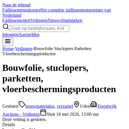
Naar de inhoud
Faillissements
dossier
Het complete faillissementsregister van
Nederland
Faillissementen
Veilingen
Nieuws
Statistieken
Inloggen
Aanmelden
Home
›
Veilingen
›
Bouwfolie Stuclopers Parketten
Vloerbeschermingsproducten
Bouwfolie, stuclopers,
parketten,
vloerbeschermingsproducten
Gesloten
bouwmaterialen
,
verzamel
Uden
Troostwijk
Auctions - Veilingen
Sluit
18 mei 2026, 13:00 uur
Deze veiling is gesloten.
Details