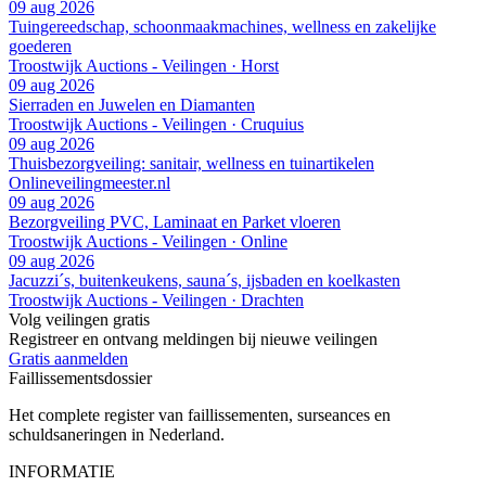
09 aug 2026
Tuingereedschap, schoonmaakmachines, wellness en zakelijke
goederen
Troostwijk Auctions - Veilingen · Horst
09 aug 2026
Sierraden en Juwelen en Diamanten
Troostwijk Auctions - Veilingen · Cruquius
09 aug 2026
Thuisbezorgveiling: sanitair, wellness en tuinartikelen
Onlineveilingmeester.nl
09 aug 2026
Bezorgveiling PVC, Laminaat en Parket vloeren
Troostwijk Auctions - Veilingen · Online
09 aug 2026
Jacuzzi´s, buitenkeukens, sauna´s, ijsbaden en koelkasten
Troostwijk Auctions - Veilingen · Drachten
Volg veilingen gratis
Registreer en ontvang meldingen bij nieuwe veilingen
Gratis aanmelden
Faillissements
dossier
Het complete register van faillissementen, surseances en
schuldsaneringen in Nederland.
INFORMATIE