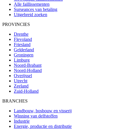
Alle faillissementen
Surseances van betaling
Uitgebreid zoeken
PROVINCIES
Drenthe
Flevoland
Friesland
Gelderland
Groningen
Limburg
Noord-Brabant
Noord-Holland
Overijssel
Utrecht
Zeeland
Zuid-Holland
BRANCHES
Landbouw, bosbouw en visserij
Winning van delfstoffen
Industrie
Energie, productie en distributie