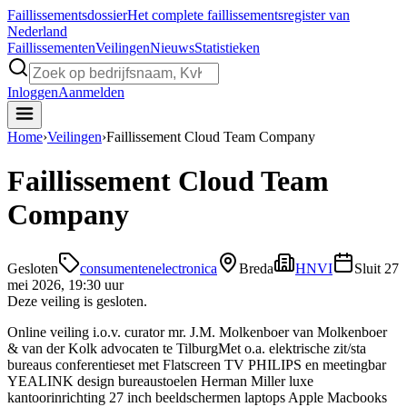
Faillissements
dossier
Het complete faillissementsregister van
Nederland
Faillissementen
Veilingen
Nieuws
Statistieken
Inloggen
Aanmelden
Home
›
Veilingen
›
Faillissement Cloud Team Company
Faillissement Cloud Team
Company
Gesloten
consumentenelectronica
Breda
HNVI
Sluit
27
mei 2026, 19:30 uur
Deze veiling is gesloten.
Online veiling i.o.v. curator mr. J.M. Molkenboer van Molkenboer
& van der Kolk advocaten te TilburgMet o.a. elektrische zit/sta
bureaus conferentieset met Flatscreen TV PHILIPS en meetingbar
YEALINK design bureaustoelen Herman Miller luxe
kantoorinrichting 27 inch beeldschermen laptops Apple Macbooks