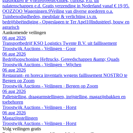
glasbokken te Vriezenveen
8
Antiek, curiosa, e.d. uit
nalatenschappen e.d. Gratis verzending in Nederland vanaf € 19,95.
OOZZOO Wageningen.
9
Veiling van diverse goederen o.a.
Tuinbenodigdheden, meubilair & verlichting i.v.m.
bedrijfsbeëindiging - Opgeslagen te Ter Apel
10
Industrieel, bouw en
agrarisch
Aankomende veilingen
06 aug 2026
Transportbedrijf KSO Logistics Twente B.V. uit faillissement
Troostwijk Auctions - Veilingen · Goor
06 aug 2026
Bedrijfsopschoning Heftrucks, Gereedschappen &amp; Quads
Troostwijk Auctions - Veilingen · Wijchen
06 aug 2026
Restaurant- en horeca inventaris wegens faillissement NOSTRO te
Bergen op Zoom
Troostwijk Auctions - Veilingen · Bergen op Zoom
06 aug 2026
Palletstelling, draagarmstellingen, inrijstelling, magazijnbakken en
toebehoren
Troostwijk Auctions - Veilingen · Horst
06 aug 2026
Magazijnstellingen
Troostwijk Auctions - Veilingen · Horst
Volg veilingen gratis