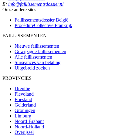
E:
info@faillissementsdossier.nl
Onze andere sites
Faillissementsdossier
België
ProcédureCollective
Frankrijk
FAILLISSEMENTEN
Nieuwe faillissementen
Gewijzigde faillissementen
Alle faillissementen
Surseances van betaling
Uitgebreid zoeken
PROVINCIES
Drenthe
Flevoland
Friesland
Gelderland
Groningen
Limburg
Noord-Brabant
Noord-Holland
Overijssel