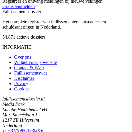
Registreer en ontvang meldingen bij nieuwe veilingen
Gratis aanmelden
Faillissements
dossier
Het complete register van faillissementen, surseances en
schuldsaneringen in Nederland.
54.871
actieve dossiers
INFORMATIE
Over ons
Widget voor je website
Contact & FAQ
Faillissementswet
Disclaimer
Privacy
Cookies
faillissementsdossier.nl
Media Park
Locatie Heideheuvel H1
Mart Smeetslaan 1
1217 ZE Hilversum
Nederland
T:
+31(0)85-3330016