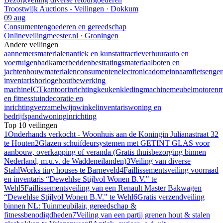
Troostwijk Auctions - Veilingen · Dokkum
09 aug
Consumentengoederen en gereedschap
Onlineveilingmeester.nl · Groningen
Andere veilingen
aannemersmaterialen
antiek en kunst
attractieverhuur
auto en
voertuigen
badkamer
bedden
bestratingsmateriaal
boten en
jachten
bouwmaterialen
consumentenelectronica
domeinnaam
fietsen
ge
inventaris
horloge
houtbewerking
machine
ICT
kantoorinrichting
keuken
kleding
machine
meubel
motoren
m
en fitness
tuindecoratie en
inrichting
verzamel
wijn
winkelinventaris
woning en
bedrijfspand
woninginrichting
Top 10 veilingen
1
Onderhands verkocht - Woonhuis aan de Koningin Julianastraat 32
te Houten
2
Glazen schuifdeursystemen met GETINT GLAS voor
aanbouw, overkapping of veranda (Gratis thuisbezorging binnen
Nederland, m.u.v. de Waddeneilanden)
3
Veiling van diverse
StahlWorks tiny houses te Barneveld
4
Faillissementsveiling voorraad
en inventaris “Dewehlse Stijlvol Wonen B.V." te
Wehl
5
Faillissementsveiling van een Renault Master Bakwagen
“Dewehlse Stijlvol Wonen B.V." te Wehl
6
Gratis verzendveiling
binnen NL: Tuinmeubilair, gereedschap &
fitnessbenodigdheden
7
Veiling van een partij grenen hout & stalen