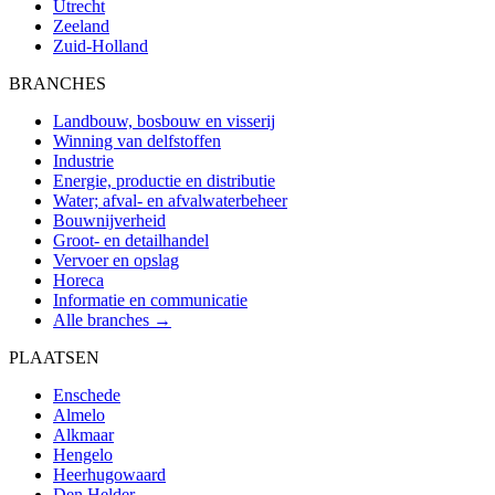
Utrecht
Zeeland
Zuid-Holland
BRANCHES
Landbouw, bosbouw en visserij
Winning van delfstoffen
Industrie
Energie, productie en distributie
Water; afval- en afvalwaterbeheer
Bouwnijverheid
Groot- en detailhandel
Vervoer en opslag
Horeca
Informatie en communicatie
Alle branches →
PLAATSEN
Enschede
Almelo
Alkmaar
Hengelo
Heerhugowaard
Den Helder