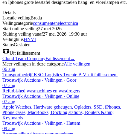
en Iphones grote leestafel designstoelen hang- en vloerlampen etc.
Details
Locatie veiling
Breda
Veilingcategorie
consumentenelectronica
Start online veiling
27 mei 2026
Sluiting veiling vanaf
27 mei 2026, 19:30 uur
Veilinghuis
HNVI
Status
Gesloten
Uit faillissement
Cloud Team Company
Faillissement
→
Meer veilingen in deze categorie
Alle veilingen
06 aug
Transportbedrijf KSO Logistics Twente B.V. uit faillissement
Troostwijk Auctions - Veilingen · Goor
07 aug
Refurbished wasmachines en wasdrogers
Troostwijk Auctions - Veilingen · Online
07 aug
Apple Watches, Hardware geheugen, Opladers, SSD, iPhones,
Phone cases, MacBooks, Docking stations, Routers &amp;
Keyboards
Troostwijk Auctions - Veilingen · Hattem
09 aug
Bezorgveiling diverse retourgoederen