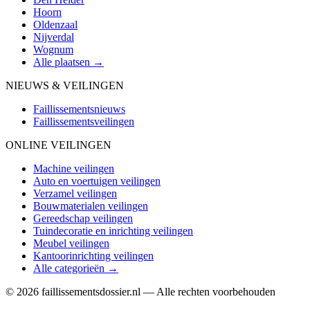
Hoorn
Oldenzaal
Nijverdal
Wognum
Alle plaatsen →
NIEUWS & VEILINGEN
Faillissementsnieuws
Faillissementsveilingen
ONLINE VEILINGEN
Machine veilingen
Auto en voertuigen veilingen
Verzamel veilingen
Bouwmaterialen veilingen
Gereedschap veilingen
Tuindecoratie en inrichting veilingen
Meubel veilingen
Kantoorinrichting veilingen
Alle categorieën →
© 2026 faillissementsdossier.nl — Alle rechten voorbehouden