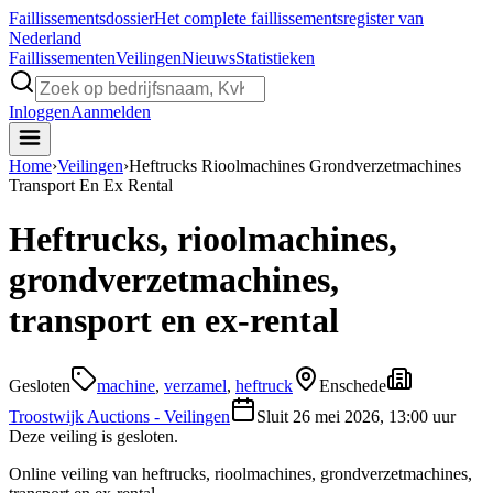
Faillissements
dossier
Het complete faillissementsregister van
Nederland
Faillissementen
Veilingen
Nieuws
Statistieken
Inloggen
Aanmelden
Home
›
Veilingen
›
Heftrucks Rioolmachines Grondverzetmachines
Transport En Ex Rental
Heftrucks, rioolmachines,
grondverzetmachines,
transport en ex-rental
Gesloten
machine
,
verzamel
,
heftruck
Enschede
Troostwijk Auctions - Veilingen
Sluit
26 mei 2026, 13:00 uur
Deze veiling is gesloten.
Online veiling van heftrucks, rioolmachines, grondverzetmachines,