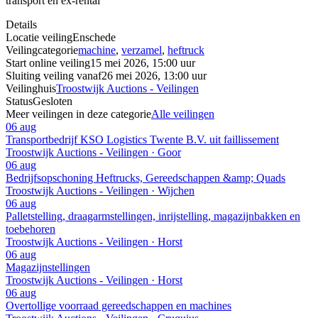
transport en ex-rental
Details
Locatie veiling
Enschede
Veilingcategorie
machine
,
verzamel
,
heftruck
Start online veiling
15 mei 2026, 15:00 uur
Sluiting veiling vanaf
26 mei 2026, 13:00 uur
Veilinghuis
Troostwijk Auctions - Veilingen
Status
Gesloten
Meer veilingen in deze categorie
Alle veilingen
06 aug
Transportbedrijf KSO Logistics Twente B.V. uit faillissement
Troostwijk Auctions - Veilingen · Goor
06 aug
Bedrijfsopschoning Heftrucks, Gereedschappen &amp; Quads
Troostwijk Auctions - Veilingen · Wijchen
06 aug
Palletstelling, draagarmstellingen, inrijstelling, magazijnbakken en
toebehoren
Troostwijk Auctions - Veilingen · Horst
06 aug
Magazijnstellingen
Troostwijk Auctions - Veilingen · Horst
06 aug
Overtollige voorraad gereedschappen en machines