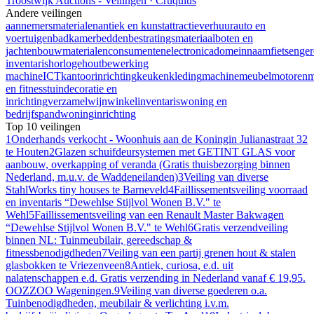
Troostwijk Auctions - Veilingen · Cruquius
Andere veilingen
aannemersmaterialen
antiek en kunst
attractieverhuur
auto en
voertuigen
badkamer
bedden
bestratingsmateriaal
boten en
jachten
bouwmaterialen
consumentenelectronica
domeinnaam
fietsen
ge
inventaris
horloge
houtbewerking
machine
ICT
kantoorinrichting
keuken
kleding
machine
meubel
motoren
m
en fitness
tuindecoratie en
inrichting
verzamel
wijn
winkelinventaris
woning en
bedrijfspand
woninginrichting
Top 10 veilingen
1
Onderhands verkocht - Woonhuis aan de Koningin Julianastraat 32
te Houten
2
Glazen schuifdeursystemen met GETINT GLAS voor
aanbouw, overkapping of veranda (Gratis thuisbezorging binnen
Nederland, m.u.v. de Waddeneilanden)
3
Veiling van diverse
StahlWorks tiny houses te Barneveld
4
Faillissementsveiling voorraad
en inventaris “Dewehlse Stijlvol Wonen B.V." te
Wehl
5
Faillissementsveiling van een Renault Master Bakwagen
“Dewehlse Stijlvol Wonen B.V." te Wehl
6
Gratis verzendveiling
binnen NL: Tuinmeubilair, gereedschap &
fitnessbenodigdheden
7
Veiling van een partij grenen hout & stalen
glasbokken te Vriezenveen
8
Antiek, curiosa, e.d. uit
nalatenschappen e.d. Gratis verzending in Nederland vanaf € 19,95.
OOZZOO Wageningen.
9
Veiling van diverse goederen o.a.
Tuinbenodigdheden, meubilair & verlichting i.v.m.