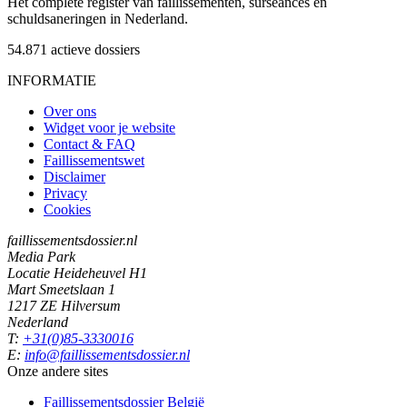
Het complete register van faillissementen, surseances en
schuldsaneringen in Nederland.
54.871
actieve dossiers
INFORMATIE
Over ons
Widget voor je website
Contact & FAQ
Faillissementswet
Disclaimer
Privacy
Cookies
faillissementsdossier.nl
Media Park
Locatie Heideheuvel H1
Mart Smeetslaan 1
1217 ZE Hilversum
Nederland
T:
+31(0)85-3330016
E:
info@faillissementsdossier.nl
Onze andere sites
Faillissementsdossier
België