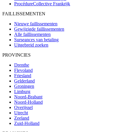
ProcédureCollective
Frankrijk
FAILLISSEMENTEN
Nieuwe faillissementen
Gewijzigde faillissementen
Alle faillissementen
Surseances van betaling
Uitgebreid zoeken
PROVINCIES
Drenthe
Flevoland
Friesland
Gelderland
Groningen
Limburg
Noord-Brabant
Noord-Holland
Overijssel
Utrecht
Zeeland
Zuid-Holland