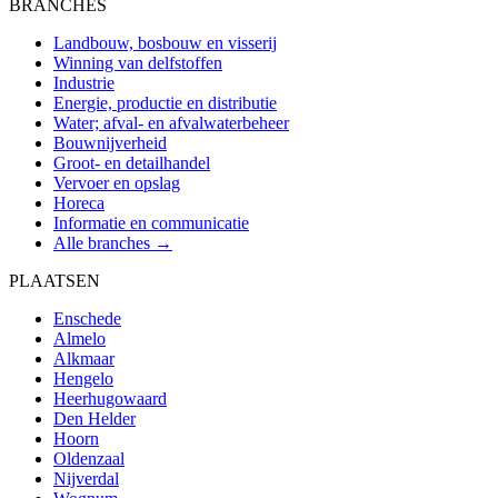
BRANCHES
Landbouw, bosbouw en visserij
Winning van delfstoffen
Industrie
Energie, productie en distributie
Water; afval- en afvalwaterbeheer
Bouwnijverheid
Groot- en detailhandel
Vervoer en opslag
Horeca
Informatie en communicatie
Alle branches →
PLAATSEN
Enschede
Almelo
Alkmaar
Hengelo
Heerhugowaard
Den Helder
Hoorn
Oldenzaal
Nijverdal