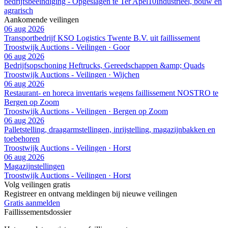
bedrijfsbeëindiging - Opgeslagen te Ter Apel
10
Industrieel, bouw en
agrarisch
Aankomende veilingen
06 aug 2026
Transportbedrijf KSO Logistics Twente B.V. uit faillissement
Troostwijk Auctions - Veilingen · Goor
06 aug 2026
Bedrijfsopschoning Heftrucks, Gereedschappen &amp; Quads
Troostwijk Auctions - Veilingen · Wijchen
06 aug 2026
Restaurant- en horeca inventaris wegens faillissement NOSTRO te
Bergen op Zoom
Troostwijk Auctions - Veilingen · Bergen op Zoom
06 aug 2026
Palletstelling, draagarmstellingen, inrijstelling, magazijnbakken en
toebehoren
Troostwijk Auctions - Veilingen · Horst
06 aug 2026
Magazijnstellingen
Troostwijk Auctions - Veilingen · Horst
Volg veilingen gratis
Registreer en ontvang meldingen bij nieuwe veilingen
Gratis aanmelden
Faillissements
dossier